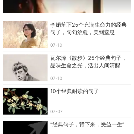
或许来自一部传世之作，或许只是某个哲人的随...
36.新官上任——三把火
37.瞎子点灯——白费蜡
李娟笔下25个充满生命力的经典
38.鸡蛋碰石头——不自量力
句子，句句治愈，美到窒息
39.偷鸡不成——蚀把米
07-10
40.墙上茅草——随风两边倒
瓦尔泽《散步》25个经典句子，
品味生命之光，活出人间清醒
41.韩信点兵——多多益善
07-10
42.丈二和尚——摸不着头脑
10个经典耐读的句子
43.扁担挑水——一心挂了两头
44.钉子碰钉子——硬碰硬
07-07
45.菜刀切豆腐——两面光
“经典句子，背下来，受益一生”
46.饺子破皮——露了馅