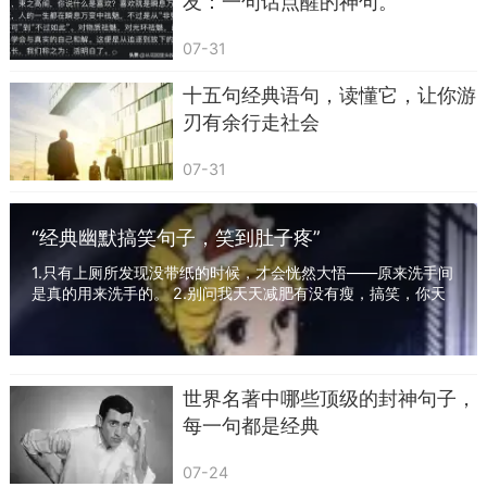
友：一句话点醒的神句。
二、喻事类——借事说理，一语中的
07-31
喻事类歇后语通过一个具体的事件或场景，来
比喻某种道理或状态。
十五句经典语句，读懂它，让你游
刃有余行走社会
16.八仙过海——各显神通
07-31
17.十五个吊桶打水——七上八下
18.打破砂锅——问到底
“经典幽默搞笑句子，笑到肚子疼”
19.芝麻开花——节节高
1.只有上厕所发现没带纸的时候，才会恍然大悟——原来洗手间
是真的用来洗手的。 2.别问我天天减肥有没有瘦，搞笑，你天
20.竹篮打水——一场空
天上班有存款吗？ 3.八竿子打不着的人闯入...
21.泥菩萨过江——自身难保
22.周瑜打黄盖——一个愿打，一个愿挨
世界名著中哪些顶级的封神句子，
每一句都是经典
23.姜太公钓鱼——愿者上钩
07-24
24.擀面杖吹火——一窍不通