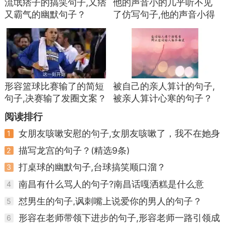
四、人物典故篇——历史典故，智慧结晶
流氓痞子的搞笑句子,又痞
他的声音小的几乎听不见
又霸气的幽默句子？
了仿写句子,他的声音小得
源自历史人物和典故的歇后语，承载着丰富的
几乎听不见了什么得什么
文化内涵。
仿写句子？ ...
76.关公进曹营——单刀直入
77.关公走麦城——骄必败
形容篮球比赛输了的简短
被自己的亲人算计的句子,
78.关公降曹操——身在曹营心在汉
句子,决赛输了发圈文案？
被亲人算计心寒的句子？
79.徐庶进曹营——一言不发
阅读排行
女朋友咳嗽安慰的句子,女朋友咳嗽了，我不在她身
1
80.刘备对孔明——言听计从
边，我说些什么关心的话？ ...
描写龙宫的句子？(精选9条)
2
81.鲁智深出家——一无牵挂
打桌球的幽默句子,台球搞笑顺口溜？
3
82.程咬金的斧头——就这三下子
南昌有什么骂人的句子?南昌话嘎洒糕是什么意
4
思？
83.霸王敬酒——不干也得干
怼男生的句子,讽刺嘴上说爱你的男人的句子？
5
84.孔明大摆空城计——化险为夷
形容在老师带领下进步的句子,形容老师一路引领成
6