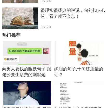
06-24
72.蛇吞大象——贪心不足
很现实很经典的说说，句句扣人心
弦，看了就不会忘！
73.鳄鱼的眼泪——假慈悲
06-20
74.苍蝇采蜜——装疯（蜂）
热门推荐
75.乌龟爬门槛——但看此一番（翻）
向男人要钱的幽默句子,跟
练胆的句子,十句练胆量的
老公要生活费的幽默短
话？
信？