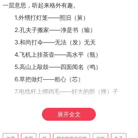
一层意思，听起来格外有趣。
1.外甥打灯笼——照旧（舅）
2.孔夫子搬家——净是书（输）
3.和尚打伞——无法（发）无天
4.飞机上挂茶壶——高水平（瓶）
5.高山上敲鼓——四面闻名（鸣）
6.草把做灯——粗心（芯）
7.电线杆上绑鸡毛——好大的胆（掸）子
8.粪堆上开花——臭美
展开全文
9.棺材店里的棺材——目（木）中无人
10.腊月的天气——动手动脚（冻手冻脚）