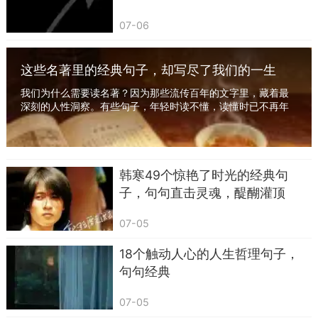
47.板上钉钉——跑不了
07-06
48.泼出去的水——收不回
49.脚踏西瓜皮——滑到哪里是哪里
这些名著里的经典句子，却写尽了我们的一生
我们为什么需要读名著？因为那些流传百年的文字里，藏着最
50.王八吃秤砣——铁了心
深刻的人性洞察。有些句子，年轻时读不懂，读懂时已不再年
轻。今天整理了中外名著中高级且有深意的经典...
韩寒49个惊艳了时光的经典句
子，句句直击灵魂，醍醐灌顶
07-05
18个触动人心的人生哲理句子，
句句经典
07-05
三、动物篇——生动形象，活灵活现