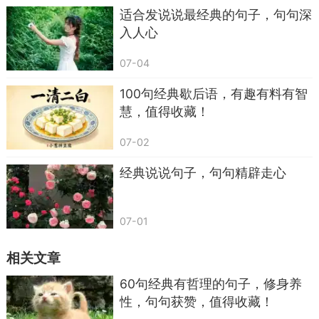
适合发说说最经典的句子，句句深
以动物为喻体的歇后语，往往形象生动，令人
入人心
忍俊不禁。
07-04
51.老虎屁股——摸不得
100句经典歇后语，有趣有料有智
52.老鼠过街——人人喊打
慧，值得收藏！
53.狗咬吕洞宾——不识好人心
07-02
54.猫哭耗子——假慈悲
经典说说句子，句句精辟走心
55.黄鼠狼给鸡拜年——没安好心
56.猪鼻子插大葱——装象
07-01
57.兔子尾巴——长不了
相关文章
58.井底之蛙——目光短浅
60句经典有哲理的句子，修身养
59.山中无老虎——猴子称大王
性，句句获赞，值得收藏！