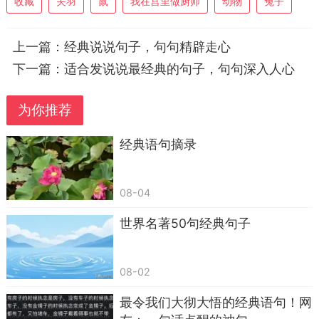
收藏
关羽
鼠
我在宫里做厨师
动物
兔子
11.飞机上点灯——高明
12.卖布不带尺——存心不良（量）
上一篇：
经典说说句子，句句精辟走心
13.从河南到湖南——难上加难（南上加南）
下一篇：
适合发说说最经典的句子，句句深入人心
14.王八倒立——上面有个规定（龟腚）
为你推荐
15.豁牙子拜师傅——无耻（齿）之徒
经典语句摘录
08-04
世界名著50句经典句子
08-02
最令我们大彻大悟的经典语句！网