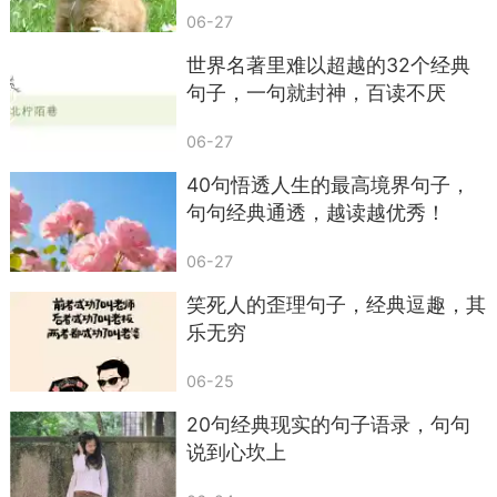
60.麻雀虽小——五脏俱全
06-27
61.猴子捞月亮——空忙一场
世界名著里难以超越的32个经典
62.铁打的公鸡——一毛不拔
句子，一句就封神，百读不厌
63.肉包子打狗——有去无回
06-27
64.对牛弹琴——白费劲
40句悟透人生的最高境界句子，
句句经典通透，越读越优秀！
65.赶鸭子上架——吃力不讨好
06-27
66.老鼠钻风箱——两头受气
笑死人的歪理句子，经典逗趣，其
67.癞蛤蟆想吃天鹅肉——痴心妄想
乐无穷
68.秋后的蚂蚱——蹦跶不了几天
06-25
69.狗拿耗子——多管闲事
20句经典现实的句子语录，句句
70.王八吃年糕——铁了心
说到心坎上
71.黄牛追兔子——有劲使不上