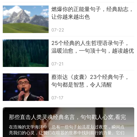
燃爆你的正能量句子，经典励志，
25.小葱拌豆腐——一清二白
让你越来越出色
26.三个臭皮匠——顶个诸葛亮
07-22
27.司马昭之心——路人皆知
25个经典的人生哲理语录句子，
28.留得青山在——不怕没柴烧
温暖治愈，一句顶十句，越读越优
秀
29.塞翁失马——焉知祸福
07-21
30.三十六计——走为上计
蔡崇达《皮囊》23个经典句子，
31.船到桥头——自然直
句句都是智慧，令人清醒
32.打开天窗——说亮话
07-17
33.百米赛跑——分秒必争
那些直击人类灵魂经典名言，句句戳人心窝,看完
34.拔苗助长——急于求成
受益匪浅！
在浩瀚的文学海洋中，总有一些句子如流星划过夜空，瞬间点
35.仇人相见——分外眼红
亮我们的心灵，让我们在喧嚣的世界中找到前行的力量。它们