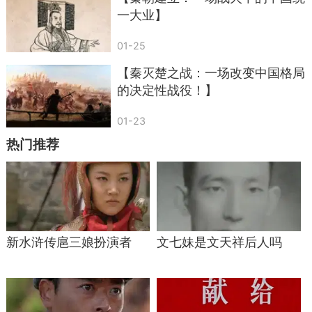
一大业】
01-25
【秦灭楚之战：一场改变中国格局
的决定性战役！】
01-23
热门推荐
新水浒传扈三娘扮演者
文七妹是文天祥后人吗