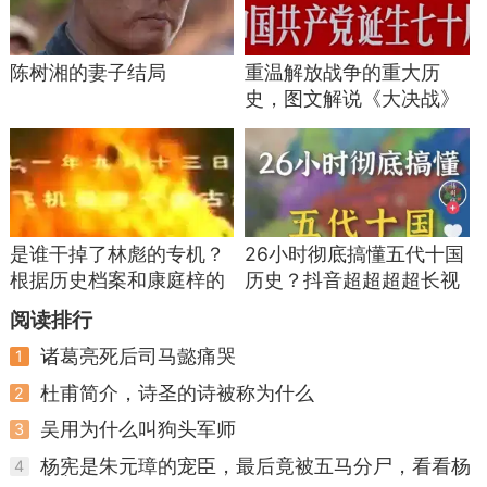
陈树湘的妻子结局
重温解放战争的重大历
史，图文解说《大决战》
三部曲（1）
是谁干掉了林彪的专机？
26小时彻底搞懂五代十国
根据历史档案和康庭梓的
历史？抖音超超超超长视
回忆，揭开答案
频让人学“疯”了
阅读排行
诸葛亮死后司马懿痛哭
1
杜甫简介，诗圣的诗被称为什么
2
吴用为什么叫狗头军师
3
杨宪是朱元璋的宠臣，最后竟被五马分尸，看看杨
4
宪都做了啥