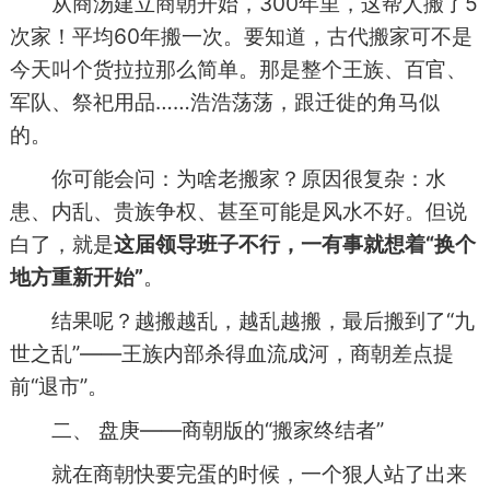
从商汤建立商朝开始，300年里，这帮人搬了5
次家！平均60年搬一次。要知道，古代搬家可不是
今天叫个货拉拉那么简单。那是整个王族、百官、
军队、祭祀用品……浩浩荡荡，跟迁徙的角马似
的。
你可能会问：为啥老搬家？原因很复杂：水
患、内乱、贵族争权、甚至可能是风水不好。但说
白了，就是
这届领导班子不行，一有事就想着“换个
地方重新开始”
。
结果呢？越搬越乱，越乱越搬，最后搬到了“九
世之乱”——王族内部杀得血流成河，商朝差点提
前“退市”。
二、 盘庚——商朝版的“搬家终结者”
就在商朝快要完蛋的时候，一个狠人站了出来