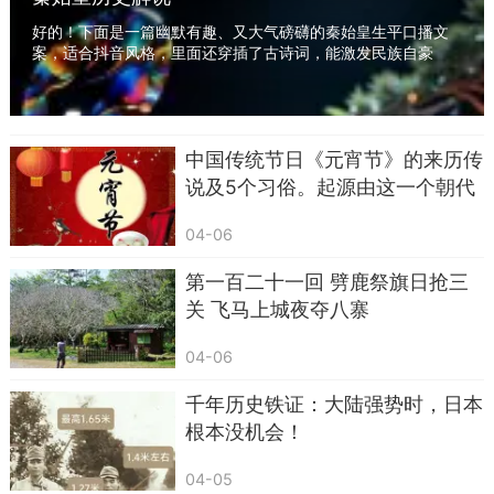
好的！下面是一篇幽默有趣、又大气磅礴的秦始皇生平口播文
更牛的是，盘庚这次搬家，直接终结了“九世之
案，适合抖音风格，里面还穿插了古诗词，能激发民族自豪
乱”——商朝王族内部长达百年的血腥内斗。他用自
感：【开场气势磅礴】“且看那千古一帝，秦始皇...
己的铁腕手段，告诉所有人：
“这个家，我说了
算。”
中国传统节日《元宵节》的来历传
所以，各位刷到这条视频的朋友，盘庚的故事
说及5个习俗。起源由这一个朝代
告诉我们三个道理：
04-06
有时候，换个环境真的能救命
（但前提是你得选对
第一百二十一回 劈鹿祭旗日抢三
地方）。
当老板，该狠的时候就得狠
（盘庚：反对
关 飞马上城夜夺八寨
我的，都去死）。
搬家不是问题，问题是搬完之后
04-06
有没有“行汤之政”
（光搬不改，等于白搬）。
千年历史铁证：大陆强势时，日本
如果你穿越回商朝，你是愿意跟着盘庚去殷地
根本没机会！
吃苦，还是留在奄地跟贵族们一起等死？评论区告
诉我！
04-05