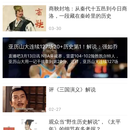
商鞅封地：从秦代十五邑到今日商
洛，一段藏在秦岭里的历史
03-30
亚历山大连续127场20+历史第1！解说：强如乔
科鲨詹杜也没做到
直播吧3月13日讯 NBA常规赛，雷霆104-102险胜凯尔特人，
亚历山大用一记干拔拿到第20分。这样，亚历山大连续127场
至少20分，正式超越1961-63赛季的张伯伦（126场...
评《三国演义》解说
02-27
观众当“野生历史解说”，《太平
年》的细节有多考据？