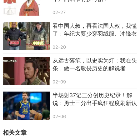
02-27
看中国大叔，再看法国大叔，我懂
了：年纪大要少穿羽绒服、冲锋衣
02-20
从远古落笔，以史实为灯：我在头
条，做一名敬畏历史的解说者
02-09
半场射37记三分创历史纪录！解
说：勇士三分出手疯狂程度刷新认
知
02-06
相关文章