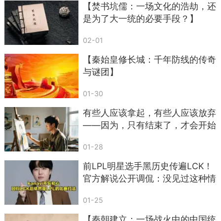
【焚书坑儒：一场文化的浩劫，还
是为了大一统的必要手段？】
02-01
【秦始皇修长城：千年防线的传奇
与谜团】
01-30
有些人应该拿起，有些人应该放弃
——因为，只有结束了，才会开始
01-28
前LPL明星选手黑历史传遍LCK！
官方解说公开调侃：没见过这种情
况
01-25
【秦朝建立：一场战火中的中国统