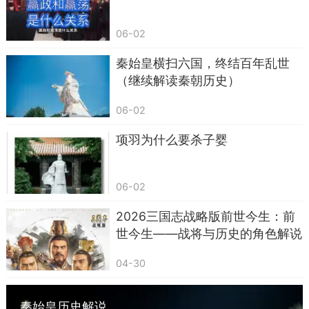
了。老百姓安居乐业，贵族们也不敢闹了，商朝进
06-02
入了第二个繁盛期。从此，商朝再也没有搬过家，
直到灭亡——
整整273年
。
秦始皇横扫六国，终结百年乱世
（继续解读秦朝历史）
四、 盘庚的“神操作”到底有多牛？
06-02
你可能觉得：不就是搬个家吗？有什么了不
起？
项羽为什么要杀子婴
来，我给你算笔账：
06-02
盘庚迁殷之前，商朝300年搬了5次家，平均60年
一次，国家越搬越弱；盘庚迁殷之后，商朝273年
2026三国志战略版前世今生：前
世今生——战将与历史的角色解说
没搬家，国家越来越强，还留下了甲骨文和青铜
器。
04-30
没有盘庚的这次“硬核搬家”，就没有后来的殷
墟，没有甲骨文，甚至没有“殷商”这个称呼。
秦始皇历史解说