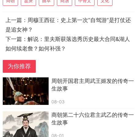
商朝
盘庚
曲阜
商汤
甲骨文
文化
里，你说搬就搬？”“搬去殷？那破地方鸟不拉屎，
不去！”
上一篇：
周穆王西征：史上第一次“自驾游”是打仗还
盘庚冷笑一声，祭出了
商朝版“狼性文化”
。他
是追女神？
发表了一篇著名的“演讲”（记载在《尚书·盘庚》
下一篇：
解说：里夫斯获落选秀历史最大合同&湖人
里），大意是：
如何续老詹？如何补强？
“你们这些贵族，就知道贪图享乐！国家都快完蛋
了，你们还想着祖坟？”
“我让你们搬家，是为了商
为你推荐
朝的千秋大业！谁再敢反对，我砍谁的脑袋！”
周朝开国君主周武王姬发的传奇一
翻译成现代话就是：
“要么跟我走，要么我送你
生故事
走。”
08-03
三、 搬家路上的“硬核操作”
商朝第二十六位君主武乙的传奇一
盘庚说干就干，带着整个商朝的人，从山东曲
生故事
阜一路向西，跋山涉水，来到了河南安阳——也就
08-01