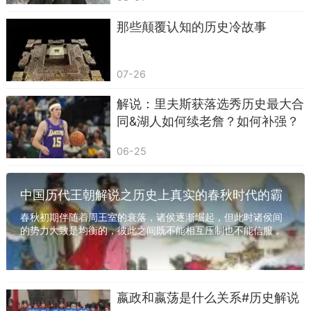
是后来的“殷”。
那些颠覆认知的历史冷故事
这一路上有多苦？史书上没细说，但我们可以
脑补一下：
07-26
贵族们坐着马车，骂骂咧咧；老百姓背着行李，拖
家带口；盘庚骑着马，在前面开路，时不时回头吼
解说：里夫斯获落选秀历史最大合
同&湖人如何续老詹？如何补强？
一嗓子：
“快点！谁掉队谁就是商朝的罪人！”
到了殷地，盘庚发现这里果然是个好地方：背
06-25
靠太行山，面对黄河，土地肥沃，易守难攻。他当
场拍板：
“就这儿了！以后谁再说搬家，我跟他
中国历代王朝解说之历史上真实的春秋时代的霸
急！”
主和各诸侯国的实力
春秋初期伴随着周王室的衰落，诸侯逐渐崛起，但此时诸侯间
的势力大致是均衡的，彼此之间既不能相互压制也不能信服，
然后，他干了一件更狠的事：
推行“行汤之
这就导致了春秋初无序的混乱局面。至齐桓公上...
政”
——恢复商汤时期的治国方针，整顿吏治，发展
农业，减轻赋税。
嬴政和嬴荡是什么关系#历史解说
这一套组合拳打下来，商朝竟然真的起死回生