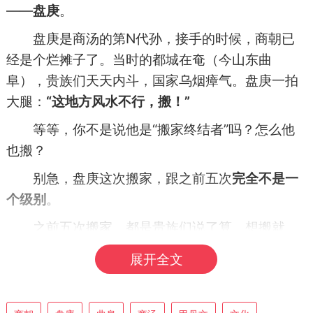
——
盘庚
。
盘庚是商汤的第N代孙，接手的时候，商朝已
经是个烂摊子了。当时的都城在奄（今山东曲
阜），贵族们天天内斗，国家乌烟瘴气。盘庚一拍
大腿：
“这地方风水不行，搬！”
等等，你不是说他是“搬家终结者”吗？怎么他
也搬？
别急，盘庚这次搬家，跟之前五次
完全不是一
个级别
。
之前五次搬家，都是贵族们说了算，想搬就
搬，跟闹着玩似的。但盘庚这次，是
顶着所有人的
展开全文
反对，硬搬
。
贵族们一听要搬家，炸了锅：“我们祖坟都在这