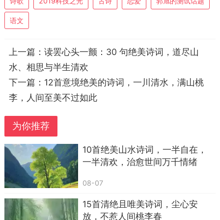
诗歌
2019科技之光
古诗
恋爱
郭旭的测试话题
那一瞬间，说实话，全身有一点点发麻——好
语文
像有人先你一步，把你心里那团乱七八糟给说清楚
了。
上一篇：
读罢心头一颤：30 句绝美诗词，道尽山
水、相思与半生清欢
下一篇：
12首意境绝美的诗词，一川清水，满山桃
李，人间至美不过如此
为你推荐
10首绝美山水诗词，一半自在，
一半清欢，治愈世间万千情绪
08-07
15首清绝且唯美诗词，尘心安
放，不惹人间桃李春