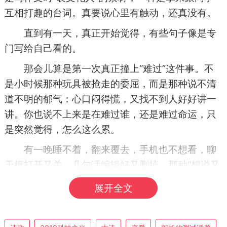
互相打趣的台词。真要说心里有触动，还真没有。
直到有一天，真正开始觉得，有些句子像是专
门写给自己看的。
那会儿算是第一次真正撞上“难过”这件事。不
是小时候那种玩具被抢走的委屈，而是那种说不清
道不明的郁气：心口闷得慌，又找不到人好好讲一
讲。你也说不上来是在难过谁，还是难过命运，只
是突然觉得，怎么这么累。
有一晚睡不着，翻来覆去，手机也不想看，聊
天框打开又关，几句话编辑好又删掉。那种“想说又
说不出口”的别扭，憋了一整晚。脑子乱糟糟的，正
展开全文
烦着呢，不知怎么就蹦出来一句：
“欲语还休，却道天凉好个秋。”