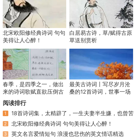
如果说前两句还主要是在写“遇见”和“生活的味
道”，那么白居易那句“老来多健忘，唯不忘相思”，
就更直接戳向人心软的地方。
北宋欧阳修经典诗词 句句
白居易古诗，草/赋得古原
你会发现，古人特别喜欢写“相思”，但白居易
美得让人心醉！
草送别赏析
的这句，有一种淡淡的自嘲和无奈：人老了，记性
差了，昨天吃了什么，今天要办什么事，都可能
忘。但有些挂念，哪怕到了风烛残年，竟然还拎得
出来。
春季，是四季之一，做出
最美古诗词丨写尽岁月沧
为什么偏偏“相思”忘不了？因为它本质上不是
来的诗词歌赋直欲压倒古
桑的12首诗词，世事一场
一个“动作”，而是一种长时间浸泡在某种情绪里的
人
大梦人生几度秋凉
阅读排行
状态。你以为时间会冲淡一切，其实时间有时候只
18首诗词集，太精辟了，一生夫妻半生嫌，也曾苦
1
会让你更清楚地知道：哪些东西真的是割不掉。
来也曾甜
北宋欧阳修经典诗词 句句美得让人心醉！
2
英文名言爱情短句 浪漫也悲伤的英文情话精选
3