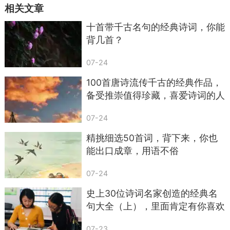
相关文章
次见面”，它还暗含了一个愿望：我希望有人能不费
力地走进我的世界，好像他本来就在那儿，只是我
十首带千古名句的经典诗词，你能
以前没看见。
背几首？
另一句我特别喜欢的，是白落梅在《临江仙》
07-24
里写的：“浮云吹作雪，世味煮成茶。”
100首唐诗流传千古的经典作品，
这句话这么火，不是没有原因的。你仔细咂摸
备受推崇值得珍藏，喜爱诗词的人
不容错过，赶快收藏吧！
一下：浮云、雪、世味、茶，这四样东西拼在一
07-24
起，仿佛就构成了一种你很想过、但又常常够不着
精挑细选50首词，背下来，你也
的生活状态。
能出口成章，用语不俗
“浮云吹作雪”，是把天上那些走走停停的云，
07-24
看成可以被风吹散、被冷意凝成的雪。人生里的那
些变幻无常，忽明忽暗的心境，那些起起落落的情
史上30位诗词名家创造的经典名
句大全（上），里面肯定有你喜欢
绪，好像都被托付给了天光云影。
的
“世味煮成茶”，就说得更白了：世间所有的味
07-23