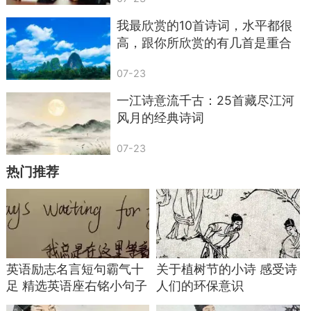
道，到最后，都是要回归到一盏茶里——苦也罢，
我最欣赏的10首诗词，水平都很
涩也罢，回甘也罢，都要一点一点咽下去。有的人
高，跟你所欣赏的有几首是重合
喜欢用酒解决问题，觉得痛快；可更多人其实是用
的？
07-23
茶，把日子慢慢熬成可接受的模样。
一江诗意流千古：25首藏尽江河
你可以想象一个场景：冬天，几个人围着火
风月的经典诗词
炉，慢慢烤着手，桌上一个铁壶咕嘟咕嘟响着，有
07-23
人扯家庭琐事，有人聊旧人旧事，身边的世界喧哗
热门推荐
又飞速，而你们在这小小角落里，把“世味年华，红
尘俗事”都煮在那一壶茶里，喝一口，笑一笑，日子
就算对付过去。
很多时候，我们嘴上说看淡，其实一点都不
淡；说看破，其实还在纠结。可当你给自己泡一壶
英语励志名言短句霸气十
关于植树节的小诗 感受诗
茶，拿起杯子那一刻，那些不能解决的问题，至少
足 精选英语座右铭小句子
人们的环保意识
能暂时放一放。喝完这杯，再继续往前走。