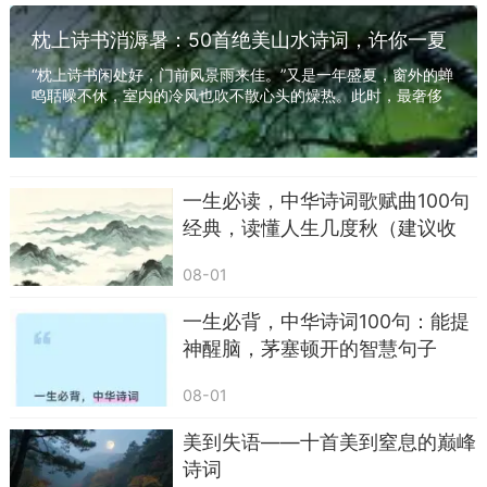
枕上诗书消溽暑：50首绝美山水诗词，许你一夏
所以后来，我开始习惯性地，把生活里的某些
清凉
片段，跟诗词对应起来。也是从那时起，我特别留
“枕上诗书闲处好，门前风景雨来佳。”又是一年盛夏，窗外的蝉
鸣聒噪不休，室内的冷风也吹不散心头的燥热。此时，最奢侈
意那些“温柔了岁月、惊艳了时光”的句子，它们像
的享受，莫过于翻开一册诗书，躲进古人的...
是被时间打磨了许多年，才留下来的硬货。
比如，有那么十句，我每次读，心里都会微微
一生必读，中华诗词歌赋曲100句
一动。
经典，读懂人生几度秋（建议收
藏/常读常新）
“与君初相识，犹如故人归。”
08-01
这句现在被引用烂了，做文案的、写小说的、
一生必背，中华诗词100句：能提
写情话的，都爱拿来用。但哪怕看了无数遍，我每
神醒脑，茅塞顿开的智慧句子
一次读到“犹如故人归”这四个字，心里还是会轻轻
08-01
一颤。
美到失语——十首美到窒息的巅峰
你想想，人这一生要见多少面孔？大部分不过
诗词
点头之交，很少有人第一次对上眼，就有一种“啊，