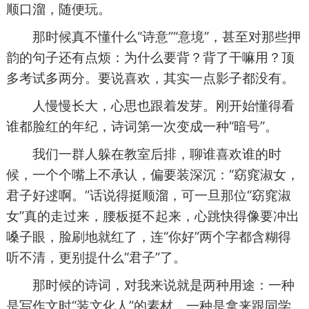
顺口溜，随便玩。
那时候真不懂什么“诗意”“意境”，甚至对那些押
韵的句子还有点烦：为什么要背？背了干嘛用？顶
多考试多两分。要说喜欢，其实一点影子都没有。
人慢慢长大，心思也跟着发芽。刚开始懂得看
谁都脸红的年纪，诗词第一次变成一种“暗号”。
我们一群人躲在教室后排，聊谁喜欢谁的时
候，一个个嘴上不承认，偏要装深沉：“窈窕淑女，
君子好逑啊。”话说得挺顺溜，可一旦那位“窈窕淑
女”真的走过来，腰板挺不起来，心跳快得像要冲出
嗓子眼，脸刷地就红了，连“你好”两个字都含糊得
听不清，更别提什么“君子”了。
那时候的诗词，对我来说就是两种用途：一种
是写作文时“装文化人”的素材，一种是拿来跟同学