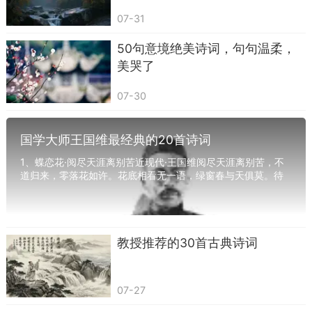
我好像早就认识你”的感觉。那不是见色起意，也不
07-31
一定是爱情，有时候只是那种打心里生出的放松：
50句意境绝美诗词，句句温柔，
我不用解释太多，你大概懂我。
美哭了
很妙的是，这句诗居然是被印在一款叫“茶
07-30
花”的女士香烟的烟盒上流行起来的。真正是谁写
的，现在已经说不清了，有人说是杜牧，有人说出
国学大师王国维最经典的20首诗词
自无名氏，有人干脆说是广告语。但奇怪的是，它
1、蝶恋花·阅尽天涯离别苦近现代·王国维阅尽天涯离别苦，不
反而越传越广，甚至被当成正儿八经的古句来对
道归来，零落花如许。花底相看无一语，绿窗春与天俱莫。待
待。
把相思灯下诉，一缕新欢，旧恨千千缕。最...
教授推荐的30首古典诗词
07-27