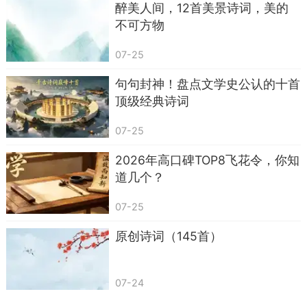
醉美人间，12首美景诗词，美的
不可方物
07-25
如果你站在更远一点的位置去看，就会发现，
这种“初见如故”的瞬间，其实并不多。绝大多数相
句句封神！盘点文学史公认的十首
遇，都带着一层客套和防备。我们习惯了先打量、
顶级经典诗词
再接近，先试探、再掏心。说得直白点，在这个人
07-25
人都有点疲惫和警惕的年代，能遇到一个让你放下
戒心的人，本身就是一种奢侈。
2026年高口碑TOP8飞花令，你知
道几个？
但人又偏偏爱幻想这样的相遇：公交车上，书
店里，雨后的天台，在某个你不经意抬起头的瞬
07-25
间，有人刚好出现，你觉得这个场景似曾相识，好
原创诗词（145首）
像梦里演过。于是，一句“与君初相识，犹如故人
归”，就成了无数人心里的浪漫模板。
07-24
你看，诗里的“初相识”，不只是字面上的“第一