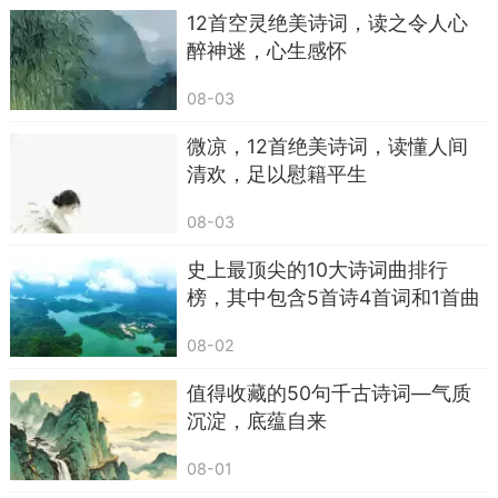
开心的时候，我会想到“春风得意马蹄疾，一日
12首空灵绝美诗词，读之令人心
看尽长安花”，觉得人生总会有一两次让自己“春风
醉神迷，心生感怀
得意”的日子；烦躁的时候，“白发三千丈，缘愁似
08-03
个长”就自动跳出来，提醒自己：人间烦恼，从来不
少，你不是第一个，也不会是最后一个。
微凉，12首绝美诗词，读懂人间
清欢，足以慰籍平生
有时候不想社交、只想躲清静，就会想象自
己“行到水穷处，坐看云起时”；偶尔某个夜晚莫名
08-03
想起一个人，心里轻轻一动：“思君如满月，夜夜减
史上最顶尖的10大诗词曲排行
清辉”——你不必承认自己有多挂念谁，但那股淡淡
榜，其中包含5首诗4首词和1首曲
的惦记，它就在那里。
08-02
慢慢地，我发现，读一首好诗，其实很像遇见
值得收藏的50句千古诗词—气质
一个不合时代、却极有风骨的美人。你可能只跟她
沉淀，底蕴自来
对视一瞬间，可那一眼，足够你记很多年。又或者
像一盏好茶，刚入口可能平平无奇，回味一圈，才
08-01
发现怎么这么香，这么长久。