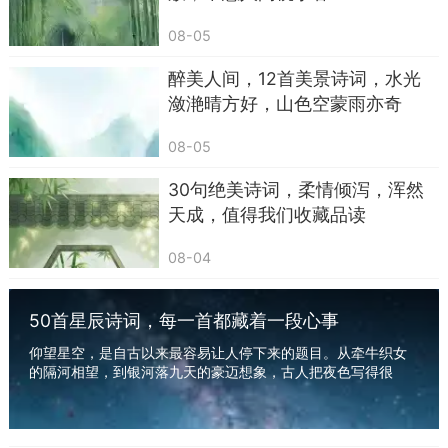
08-05
原来只是十个字而已，却比你自己解释一万句
醉美人间，12首美景诗词，水光
要准。你不想讲，不是没有话，而是觉得说了也没
潋滟晴方好，山色空蒙雨亦奇
用。你想诉苦，又怕一开口就变成矫情。到头来，
08-05
只能装作漫不经心地说一句：“天挺凉的。”
30句绝美诗词，柔情倾泻，浑然
从那一刻起，我才第一次真切意识到：那些看
天成，值得我们收藏品读
似轻飘飘的诗句，是有人拿一辈子人生经验、拿无
数个失眠夜里的心事，挤出来的。
08-04
后来再翻到“春风得意马蹄疾，一日看尽长安
50首星辰诗词，每一首都藏着一段心事
花”，心里就不再是小时候那种“啊，这句好豪气”的
单纯感叹，而是会想：谁不曾有过以为自己要一飞
仰望星空，是自古以来最容易让人停下来的题目。从牵牛织女
的隔河相望，到银河落九天的豪迈想象，古人把夜色写得很
冲天的时刻？又有谁没在某个深夜，对着镜子里的
满，也把人的心事写得很实。你会发现，真正让这...
自己说：“白发三千丈，缘愁似个长”？