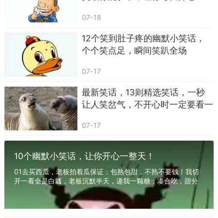
笑！
里。
07-18
两个邻居在走廊里相遇，一个说你知道吗？我
12个笑到肚子疼的幽默小笑话，
在家里发现了一个新房间。”另一个惊讶真的吗？你
个个笑点足，瞬间笑趴全场
什么时候搬进去的？”第一个神秘地笑：它叫‘懒得收
07-17
拾的角落每天都有新发现。他们一起大笑，笑声把
楼道照亮，连电梯都害羞了。
最新笑话，13则精选笑话，一秒
让人笑岔气，不开心时一定要看一
老板对实习生说你要学会承担责任实习生点头
看
如捣蒜，然后拿起不属于他的文件，说：那我就先
07-17
承担这份文件的重量大家哄堂大笑，这是职场里最
治愈的一刻幽默替代了沉重，轻松把任务化作游
10个幽默小笑话，让你开心一整天！
戏。
01去买西瓜，老板拍着瓜保证：包熟包甜，不熟不要钱！我切
开一看全是白瓤，老板沉默半天，递我一颗糖：凑合吃，甜分
在公交车上，司机宣布下一站请注意下车一位
给你补上了。02数学课老师提问：假如你有5个...
老奶奶转头问司机：你是不是怕我们下车走丢司机