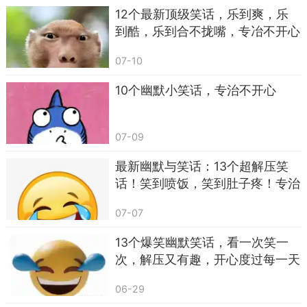
笑着回答：“是啊，我怕你们出去太开心，忘了回
12个最新顶级笑话，乐到爽，乐
家。”车厢充满笑声，那种笑容柔和而坚定，像老茶
到酷，乐到合不拢嘴，专冶不开心
的回甘，温暖而持久。
07-10
结尾：每一个笑话都是一枚小小的太阳，照亮
日常的角落，把沉闷变成惊喜，把疲惫褪成笑颜。
10个幽默小笑话，专治不开心
读完这些故事，请把你嘴角的微笑留给世界，分享
给朋友，让快乐像连锁反应般扩散。或许你不会立
07-09
刻涨粉一百倍，但你会收获真正让人停留的关注因
最新幽默与笑话：13个超解压笑
为真实的快乐，总会吸引愿意停下脚步的人。愿这
话！笑到喷饭，笑到肚子疼！专治
些笑声像种子，种在每个人心里，发芽、开花、结
不开心
果，让每天都变得轻盈而美好。
07-07
13个爆笑幽默笑话，看一次笑一
次，解压又有趣，开心度过每一天
06-29