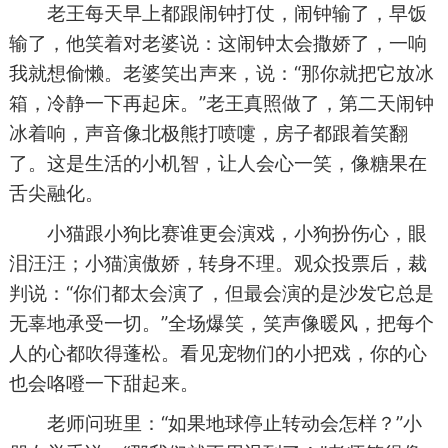
老王每天早上都跟闹钟打仗，闹钟输了，早饭
输了，他笑着对老婆说：这闹钟太会撒娇了，一响
我就想偷懒。老婆笑出声来，说：“那你就把它放冰
箱，冷静一下再起床。”老王真照做了，第二天闹钟
冰着响，声音像北极熊打喷嚏，房子都跟着笑翻
了。这是生活的小机智，让人会心一笑，像糖果在
舌尖融化。
小猫跟小狗比赛谁更会演戏，小狗扮伤心，眼
泪汪汪；小猫演傲娇，转身不理。观众投票后，裁
判说：“你们都太会演了，但最会演的是沙发它总是
无辜地承受一切。”全场爆笑，笑声像暖风，把每个
人的心都吹得蓬松。看见宠物们的小把戏，你的心
也会咯噔一下甜起来。
老师问班里：“如果地球停止转动会怎样？”小