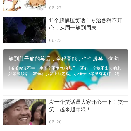
06-27
11个超解压笑话！专治各种不开
心，从周一笑到周末
06-23
笑到肚子痛的笑话，全程高能，个个爆笑，句句
幽默，专治不开心
1爷爷你真不幸，生了个不争气的儿子，还有一个嫁不出去的老
姑娘晚饭后，我坐在沙发上玩游戏。小侄子中考没有考好，我
哥在教训他。完啦，小侄子就对他爷爷说：爷...
发十个笑话逗大家开心一下！笑一
笑，越来越年轻！
06-20