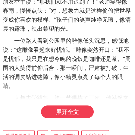
朋友举手说：“那我们就不用迟到了！”老师笑得像
春雨，慢慢点头：“对，想象力就是这样偷偷把世界
变成你喜欢的模样。”孩子们的笑声纯净无瑕，像清
晨的露珠，映出希望的光。
一位路人看到公园里的雕像低头沉思，感慨地
说：“这雕像看起来好忧郁。”雕像突然开口：“我不
是忧郁，我只是在想今晚的晚饭是咖啡还是茶。”周
围的人笑得前仰后合，那一瞬间，严肃被打破，生
活的调皮钻进缝隙，像小精灵点亮了每个人的眼
睛。
大叔去学跳舞，第一节课摔了三次，他站起来
拍拍手说我这是在做地板按摩，顺便练习重力。全
展开全文
班笑成一锅汤，笑得滚来滚去。那笑容带着自嘲与
勇气，让人觉得失败也可爱，努力也值得被关注和
点赞。