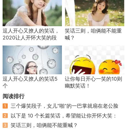
逗人开心又撩人的笑话，
笑话三则，咱俩能不能重
2020让人开怀大笑的段
喊？
子，每日轻松一刻笑话 ...
逗人开心又撩人的笑话5
让你每日开心一笑的10则
个
幽默笑话！
阅读排行
三个爆笑段子，女儿“啪”的一巴掌就扇在老公脸
1
上，说：“这个才是打！ ...
以下是 10 个长篇笑话，希望能让你开怀大笑：
2
笑话三则，咱俩能不能重喊？
3