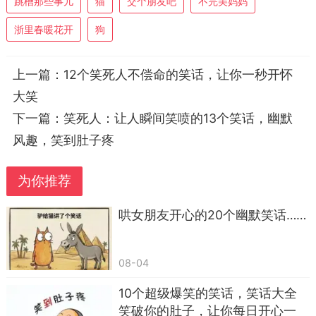
跳槽那些事儿
猫
交个朋友吧
不完美妈妈
小夫妻分工做家务，丈夫负责高难度任务拿垃
浙里春暖花开
狗
圾袋。妻子问他：“你为什么拿那么久？”丈夫从容
回答：我在和垃圾袋做冥想，学会如何放下妻子笑
上一篇：
12个笑死人不偿命的笑话，让你一秒开怀
得眼睛眯成线，世界突然柔软起来，连空气都变甜
大笑
了。这样的幽默，仿佛用一根羽毛抚平疲惫。
下一篇：
笑死人：让人瞬间笑喷的13个笑话，幽默
有人问程序员你们最大的浪漫是什么？程序员
风趣，笑到肚子疼
望向窗外，眼神像调试成功的光晕，说：把一个
为你推荐
bug修好，像给世界系上一只蝴蝶结旁边的同事笑
出声，连键盘都跟着鼓掌。那是属于理工男的诗
哄女朋友开心的20个幽默笑话……
意，幽默里藏着温柔，让人心里开出花来。
小孩问爸爸为什么天上有那么多星星？爸爸指
08-04
着夜空说因为每颗星星都是别人笑得太灿烂，掉下
10个超级爆笑的笑话，笑话大全
来忘了带走。孩子咯咯笑，父亲的声音像老唱片那
笑破你的肚子，让你每日开心一
样温暖。笑声在夜里回荡，像一罐蜂蜜，甜进梦