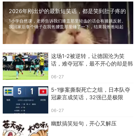
2026年刚出炉的最新短笑话，都是笑到肚子疼的
笑话，专治不开心，不开心时看一看
1小学自然课，老师告诉我们膝盖那里轻击的话会有膝跳反射。
我回家后拿个锤子在我爸膝盖那里锤了一下，结果我爸爸站起
来之后踢了我一脚。 看来，结果证明老师说...
这场1-2被逆转，让德国沦为笑
话，难夺冠军，最不开心的却是韩
国
06-27
5-1惨案撕裂死亡之组，日本队夺
冠豪言成笑话，32强已是极限
06-27
幽默搞笑短句，开心又解压