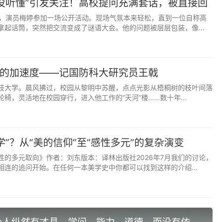
没听懂”引发关注！高校提问充满套话，被直接回
命从此开始从30 年代的失败渐入胜利佳境。
前，演员梅婷参加一场公开活动。现场气氛本来轻松，直到一位自称高
国家安全，事关重大。中国现在的学风有很大的浮夸成份，我
拿起话筒，突然把交流变成了谜语大会。他的问题被层层包装，像...
靠解决国家的困难，而不是靠故弄玄虚，不能靠出国、耸肩、
有洋人帮我们解决，尤其是解决国家安全问题。真学者应该扎
难中成长。立功名于金石，也应是当今学者的境界。目前国家
”的加速度——记国防科大研究员王戟
年代以后中国的主要困难集中于经济领域，那么21世纪头几十年
技大学。晨风拂过，校园从黎明中苏醒，点点光影从梧桐树的枝叶间落
椅，灵活地在校园穿行，进入他工作的“天河”楼……数十年...
国已是成功的。现在国际政治矛盾因中国的发展已提上日程，
目前中国学问的“瓶颈”。因此，以实事求是、不尚空论和身
目前面临的最紧迫的问题，填补已形成的知识空缺，为中国崛
学”？从“美的信仰”至“感性多元”的复杂演变
命。
性的多元取向》作者：刘东版本：译林出版社2026年7月我们的讨论，
研究中心教授；来源：昆仑策网
【作者授权】
，本文选自张文
相连的追问开始。在任何一本美学史中你都可以找到这样的介绍...
分析》，山东人民出版社2004年版；原题：《学风建设关乎