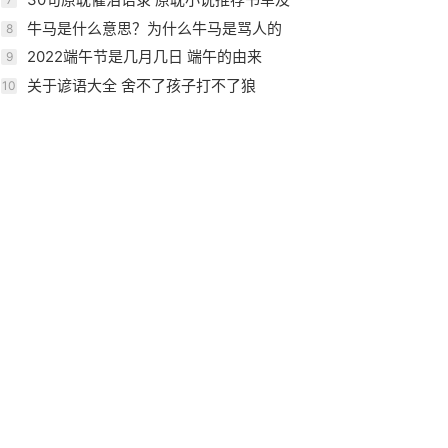
介绍
牛马是什么意思？为什么牛马是骂人的
8
话？
2022端午节是几月几日 端午的由来
9
关于谚语大全 舍不了孩子打不了狼
10