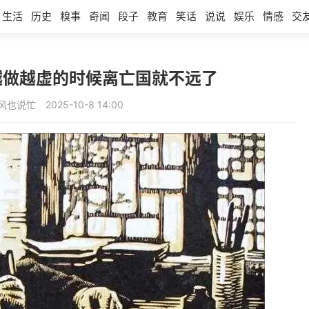
生活
历史
糗事
奇闻
段子
教育
笑话
说说
娱乐
情感
交
越做越虚的时候离亡国就不远了
风也说忙
2025-10-8 14:00