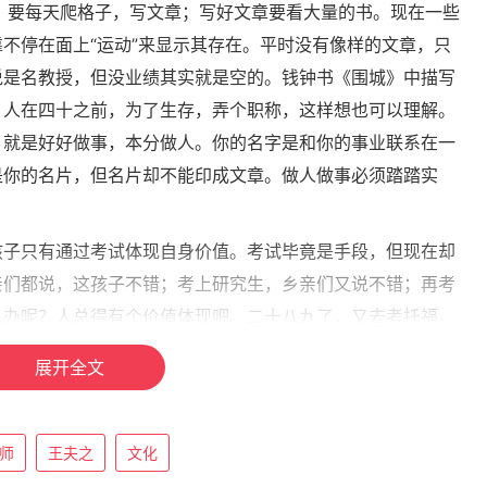
学问，要每天爬格子，写文章；写好文章要看大量的书。现在一些
不停在面上“运动”来显示其存在。平时没有像样的文章，只
说是名教授，但没业绩其实就是空的。钱钟书《围城》中描写
。人在四十之前，为了生存，弄个职称，这样想也可以理解。
，就是好好做事，本分做人。你的名字是和你的事业联系在一
是你的名片，但名片却不能印成文章。做人做事必须踏踏实
孩子只有通过考试体现自身价值。考试毕竟是手段，但现在却
亲们都说，这孩子不错；考上研究生，乡亲们又说不错；再考
么办呢？人总得有个价值体现吧。二十八九了，又去考托福。
几千分，整死人。出国前挺自豪，也找到了“有学问”的感觉。到
展开全文
来点真格的。但还是真的没有。怎么办？就在美国研究中国文
“不懂中文也没在中国待过怎么能研究中国”。但时间长了，
？不行再回中国。四十好几了，回来干嘛，在中国研究美国文
师
王夫之
文化
：“不懂英文，也没去过美国怎么能研究美国”。就这样又成