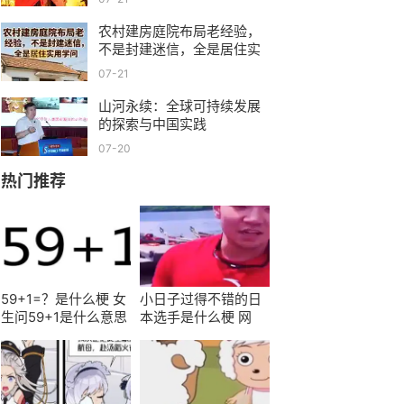
亡的凄惨下场
农村建房庭院布局老经验，
不是封建迷信，全是居住实
用学问
07-21
山河永续：全球可持续发展
的探索与中国实践
07-20
热门推荐
59+1=？是什么梗 女
小日子过得不错的日
生问59+1是什么意思
本选手是什么梗 网
这么回答尽显高情
友：懂得都懂
商！