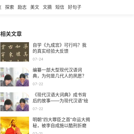
友
探索
励志
美文
文摘
短信
好句子
相关文章
自学《九成宫》可行吗？我
的真实经验大反馈
07-24
编纂一部大型现代汉语词
典，为何是几代人的夙愿？
07-22
《现代汉语大词典》成书背
后的故事——为现代汉语“绘
制画像”的人
07-22
明朝“四大罪臣之首”命运大揭
秘，被李自成施以酷刑折磨
整整五天五夜，最终脑裂身
07-21