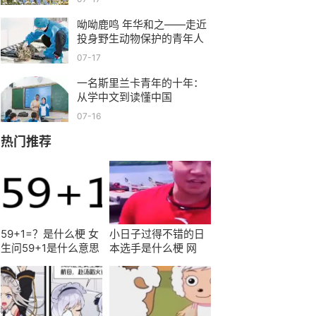
呦呦鹿鸣 年华和之——走近
投身野生动物保护的青年人
07-17
一名斯里兰卡青年的十年：
从学中文到读懂中国
07-16
热门推荐
59+1=？是什么梗 女
小日子过得不错的日
生问59+1是什么意思
本选手是什么梗 网
这么回答尽显高情
友：懂得都懂
商！