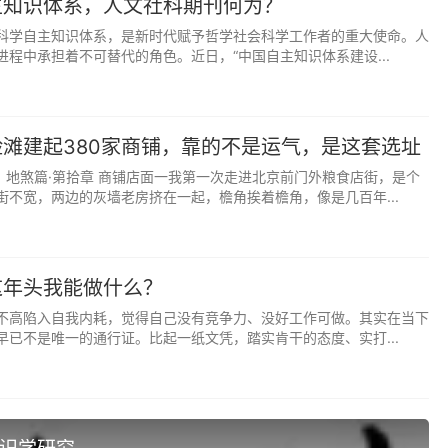
主知识体系，人文社科期刊何为？
科学自主知识体系，是新时代赋予哲学社会科学工作者的重大使命。人
程中承担着不可替代的角色。近日，“中国自主知识体系建设...
滩建起380家商铺，靠的不是运气，是这套选址
章》地煞篇·第拾章 商铺店面一我第一次走进北京前门外粮食店街，是个
街不宽，两边的灰墙老房挤在一起，檐角挨着檐角，像是几百年...
这年头我能做什么？
不高陷入自我内耗，觉得自己没有竞争力、没好工作可做。其实在当下
早已不是唯一的通行证。比起一纸文凭，踏实肯干的态度、实打...