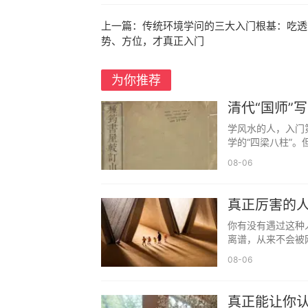
向探寻经典的“大义”，并在此过程中重新
上一篇：
传统环境学问的三大入门根基：吃透
清思想史的关键节点：汉学已穷途末路，
势、方位，才真正入门
但《学海》里却提供了一个有些不一样
方都进行了重塑，但看来对宋学的曲解尤甚
为你推荐
证学者的盲目崇拜，而并非要用它来取代汉
清代“国师”
嵌入在本地的学术言论中”的典型表现——
学风水的人，入门
别得到共鸣”。从这个意义上说，陈澧的学
学的“四梁八柱”。
08-06
但学海堂的话语权再大，也总有人不
次琦（1807-1881），世人称其为“九
真正厉害的
县，在任仅190天。他为官清廉，政绩卓
你有没有遇过这种
家乡南海九江礼山草堂讲学，从教20余年
离谱，从来不会被
在学术上，朱次琦与陈澧齐名，并称1
08-06
书末的附录提到，学海堂曾给他保留过一个
表学海堂同侪向他伸出橄榄枝，也被他婉
真正能让你