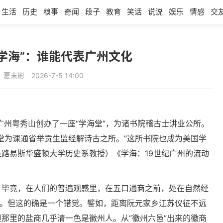
生活
历史
糗事
奇闻
段子
教育
笑话
说说
娱乐
情感
交
学海”：谁能代表广州文化
：夏末彬
2026-7-5 14:00
在广州粤秀山创办了一座“学海堂”，为诸书院稽古士讲业公所。
堂为课通省举贡生监经解诗古之所。”这所书院也成为美国学
路易斯华盛顿大学历史系教授）《学海：19世纪广州的流动
。毕竟，在人们的普遍观感里，在五口通商之前，处在自然经
”。但这的确是一个错觉。譬如，距离阮元家乡江苏仪征不远
那里的盐商几乎清一色是徽州人。从“徽州六邑”出来的徽商