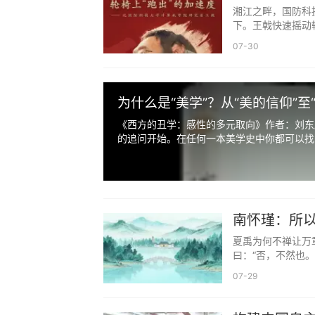
湘江之畔，国防科
下。王戟快速摇动轮
07-30
为什么是“美学”？从“美的信仰”至
《西方的丑学：感性的多元取向》作者：刘东
的追问开始。在任何一本美学史中你都可以找到
南怀瑾：所
力、道德，
夏禹为何不禅让万章
曰：“否，不然也。
07-29