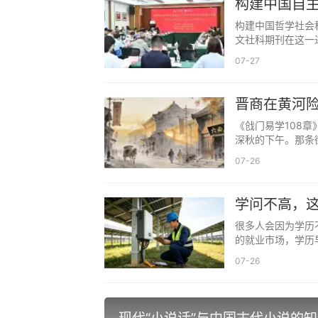
构建中国自
构建中国哲学社会
文社科期刊在这一进
07-27
晋商在黄河险
心法！
《戗门易学108
深秋的下午。那条
07-26
学问不高，
很多人会因为学历
的就业市场，学历
07-26