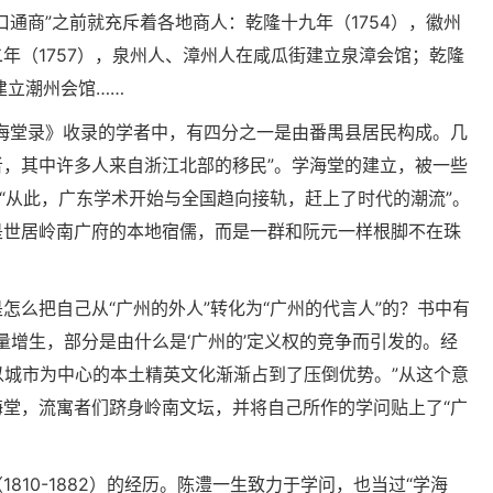
通商”之前就充斥着各地商人：乾隆十九年（1754），徽州
年（1757），泉州人、漳州人在咸瓜街建立泉漳会馆；乾隆
建立潮州会馆……
海堂录》收录的学者中，有四分之一是由番禺县居民构成。几
，其中许多人来自浙江北部的移民”。学海堂的建立，被一些
，“从此，广东学术开始与全国趋向接轨，赶上了时代的潮流”。
是世居岭南广府的本地宿儒，而是一群和阮元一样根脚不在珠
怎么把自己从“广州的外人”转化为“广州的代言人”的？书中有
量增生，部分是由什么是‘广州的’定义权的竞争而引发的。经
以城市为中心的本土精英文化渐渐占到了压倒优势。”从这个意
堂，流寓者们跻身岭南文坛，并将自己所作的学问贴上了“广
810-1882）的经历。陈澧一生致力于学问，也当过“学海