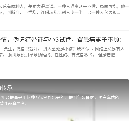
边总有两种人，差距大得离谱。一种人遇事从来不慌，局面再乱，他一
学术上推崇朱熹的理学，他说“彼汉学者东眠不见西墙
辑，判断准，下手稳，连踩坑都比别人少一半。另一种人永远被...
不见整体。但他反对的还不只是“汉学”本身。麦哲维意识
郭嵩焘的态度来看，像他的学生所描绘的，朱次琦对考证学的
判”。
外情，伪造结婚证与小3试管，置患癌妻子不顾：
小孩？
九江本身。九江并不是穷乡僻壤，它位于珠三角桑基鱼塘最富
。 余生，做自己就好。 男人至死是小孩？我不认同 网络上总是有人
。 意思是说男星是幼稚的、任性的、有点自私的。 但是若把...
氏宗族的始迁祖朱元龙在咸淳十年（1274）就定居于九江上
说，也就是南宋至元初，大批中原汉人因避战乱，长途跋涉翻
个姓氏先后130多次从珠玑巷出发，南迁珠江三角洲。麦哲维指
给九江和整个珠江三角洲腹地受过教育的精英赋予了血统的声
的传承
人是无法获得的”。
，知晓假画是用何种方法制作出来的、假到什么程度，明白真伪的
作品真赝考...
，是一个完全有底气与广州的城市文化精英区分开来的珠江三
省城对腹地的辐射”，那么朱次琦就象征了“腹地的不服气”。这
广州精英文化的真实景观。
琦的九江到底算不算“省城的对立面”？在书中，读者其实可