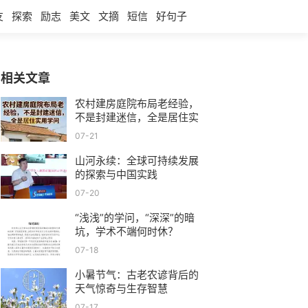
友
探索
励志
美文
文摘
短信
好句子
相关文章
农村建房庭院布局老经验，
不是封建迷信，全是居住实
用学问
07-21
山河永续：全球可持续发展
的探索与中国实践
07-20
“浅浅”的学问，“深深”的暗
坑，学术不端何时休？
07-18
小暑节气：古老农谚背后的
天气惊奇与生存智慧
07-17