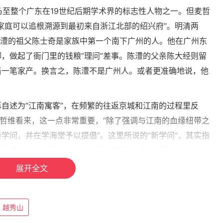
州乃至整个广东在19世纪后期学术界的标志性人物之一。但麦哲
家庭可以追根溯源到最初来自浙江北部的绍兴府”。明清两
，陈澧的祖父陈士奇是家族中第一个南下广州的人。他在广州东
，做起了衙门里的钱粮“理问”差事。陈澧的父亲陈大经则留
当一笔家产。换言之，陈澧不是广州人。或者更准确地说，他
自述为“江南寓客”，在频繁的往返京城和江南的过程里反
麦哲维看来，这一点非常重要，“除了强调与江南的血缘纽带之
学问，并在学海堂予以提倡”。这里所说的“新学问”，其实指
的“考证学这种原创于18世纪的江南的学问”。“因为他（陈
外来移民社会的一部分。很多时候，陈澧想横跨江南和广州这
展开全文
江南。”
—他晚年提出的“汉宋调和论”。同治十年（1871），陈澧
越秀山
告自己学问取径的一次转折——从青年时代的考证学实验，转