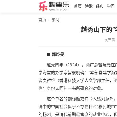
首页
诗歌
经典
学问
首页
›
学问
越秀山下的“
发布者
■ 郭晔旻
道光四年（1824），两广总督阮元
学海堂的办学宗旨很明确：“本部堂建学海
者麦哲维（香港科技大学人文学部主任，圣
性与身份认同》一书所研究的对象。
这个书名的副标题或许令人感到意外
济中的中国社会似乎不存在什么“移民城市
的扬州，是清代前期最富庶的盐业中心，但