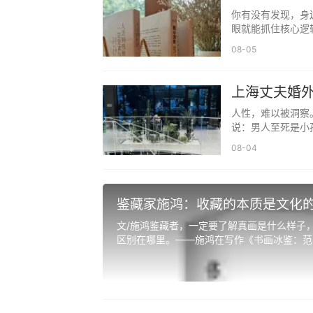
你有没有发现，身
这里当然有学术分歧的关系。朱次琦在
眼就能抓住核心逻
矣”——意思就是搞汉学的人只看局部，看
08-05
到，“按照他（朱次琦）一直拒绝学海堂和
抵制很清楚地同时含有对广州多元文化的批
上海丈夫婚
男人至死是
而朱次琦的资本或曰倚靠之一，就是
人性，难以被洞察
说：男人至死是小孩
庶的腹地。与陈澧的江南出生迥然不同，朱
08-04
沙村。广府人里普遍存在着“珠玑巷”的传
越南岭到达南雄珠玑巷，随后陆续有186
出，这种说法，“不管多么缺乏根据，还是
鉴藏家施鸿：收藏的本质是文化
望，这是一种本土文化资源，广州城里的文
文/施鸿鉴藏者，一定要了解真画是什么样子
区别在哪里。——施鸿在写作《书画冰鉴：范曾
也就是说，朱次琦的“乡野”姿态背后
角洲腹地小共同体。如果说学海堂代表了“
两种姿态共同构成了麦哲维所说的19世纪
但这一点，似乎也有推敲的余地。朱次