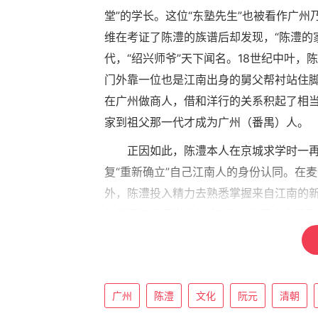
堂”的学长。这位“东塾先生”也被看作广
维在考证了陈澧的族谱后却发现，“陈澧的
代，“绍兴师爷”天下闻名。18世纪中叶
门外靠一位也是江南出身的舅父帮衬站住脚
在广州做商人，借和洋行的关系积起了相
家到祖父那一代才成为广州（番禺）人。
正因如此，陈澧本人在京城求学时一再
复“重新确立”自己江南人的身份认同。在
外，陈澧投入精力去熟悉掌握来自江南的新
的就是清代儒学中的“汉学”，也是书中提到
澧）是控制着书院生活的庞大的寓居者与
两个世界，然而他注视的焦点仍然是固着于
这就引出了关于陈澧最有名的那个公案—
广州
陈澧
文化
阮元
清朝
大病一场，病愈后写了一篇《自述》，宣