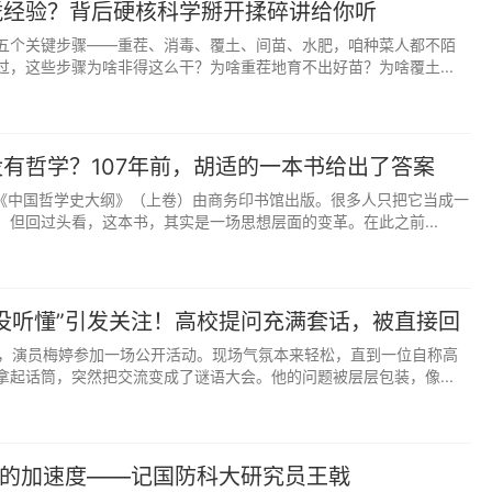
凭经验？背后硬核科学掰开揉碎讲给你听
置被保留多年、郭嵩焘亲自登门相邀这些事例，也可以从另一
五个关键步骤——重茬、消毒、覆土、间苗、水肥，咱种菜人都不陌
络内部的一个“虚位以待”的他者，而不是真正意义上的体制
过，这些步骤为啥非得这么干？为啥重茬地育不出好苗？为啥覆土...
有哲学？107年前，胡适的一本书给出了答案
胡适《中国哲学史大纲》（上卷）由商务印书馆出版。很多人只把它当成一
。但回过头看，这本书，其实是一场思想层面的变革。在此之前...
没听懂”引发关注！高校提问充满套话，被直接回
前，演员梅婷参加一场公开活动。现场气氛本来轻松，直到一位自称高
拿起话筒，突然把交流变成了谜语大会。他的问题被层层包装，像...
”的加速度——记国防科大研究员王戟