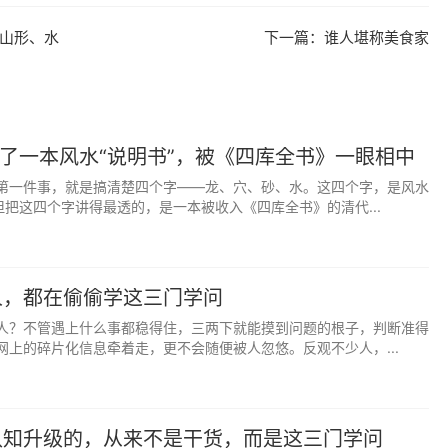
发现了宋儒的价值。后来的学者比如钱穆，把这一转折看作晚
山形、水
下一篇：
谁人堪称美食家
在全国范围内衰弱。
的视角，“陈澧通过调和汉宋的牵强努力，对汉儒和宋理学两
于汉学”，“对陈澧来说，宋学是一个纠正，可以祛除清代考
学”。而这其实也不是陈澧个人的创见，而是“他无可解脱地
写了一本风水“说明书”，被《四库全书》一眼相中
“汉宋调和论完全是学海堂经验的一个组成部分”，也“在广州特
第一件事，就是搞清楚四个字——龙、穴、砂、水。这四个字，是风水
术立场在不自觉间已经开始了本地化。
但把这四个字讲得最透的，是一本被收入《四库全书》的清代...
买账。在麦哲维眼中，最有名的不买账者是南海县九江堡的朱
江先生”。咸丰二年（1852）出任山西省襄陵（今襄汾）县署理知
人，都在偷偷学这三门学问
著，被当地百姓誉为“后朱子”，离任后即南归故里，以后一直在
人？不管遇上什么事都稳得住，三两下就能摸到问题的根子，判断准得
。晚清政坛风云人物康有为就是他的弟子。
网上的碎片化信息牵着走，更不会随便被人忽悠。反观不少人，...
9世纪中叶广州两大学者，但他的人生选择与陈澧完全相反。
学长的位置长达20年之久，他却始终没有就任。郭嵩焘曾代
拒了。
认知升级的，从来不是干货，而是这三门学问