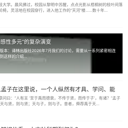
技大学。晨风拂过，校园从黎明中苏醒，点点光影从梧桐树的枝叶间落
椅，灵活地在校园穿行，进入他工作的“天河”楼……数十年...
“感性多元”的复杂演变
版本：译林出版社2026年7月我们的讨论，需要从一系列紧密相连
这样的介绍...
以孟子在这里说，一个人纵然有才具、学问、能
而没有依靠，还是不成的。
问曰：“人有言 ‘至于禹而德衰，不传于贤，而传于子’，有诸？”孟子
天与贤，则与贤；天与子，则与子。昔者，舜荐禹于天...