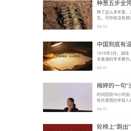
种葱五步全
以看到反面的理解。朱氏的学海堂学长位
种了这么多年葱，
个角度理解：朱次琦其实是广州文化精英网
生。可你有没有想
外人。
08-02
中国到底有没
1919年2月，
本普通的学术著作
08-01
梅婷的一句“
怼。
时间回到18小时
校共青团的年轻人
08-01
轮椅上“跑出