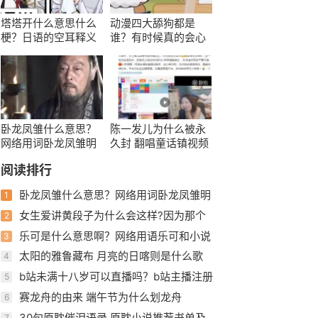
塔塔开什么意思什么
动漫四大舔狗都是
梗？日语的空耳释义
谁？有时候真的会心
为战斗
疼一下
卧龙凤雏什么意思？
陈一发儿为什么被永
网络用词卧龙凤雏明
久封 翻唱童话镇视频
褒实贬
也被禁
阅读排行
卧龙凤雏什么意思？网络用词卧龙凤雏明
1
褒实贬
女生爱讲黄段子为什么会这样?因为那个
2
有趣的灵魂
乐可是什么意思啊？网络用语乐可和小说
3
乐可有什么含义
太阳的雅鲁藏布 月亮的日喀则是什么歌
4
好听的民族歌曲
b站未满十八岁可以直播吗？b站主播注册
5
有三个条件
赛龙舟的由来 端午节为什么划龙舟
6
30句原耽催泪语录 原耽小说推荐书单及
7