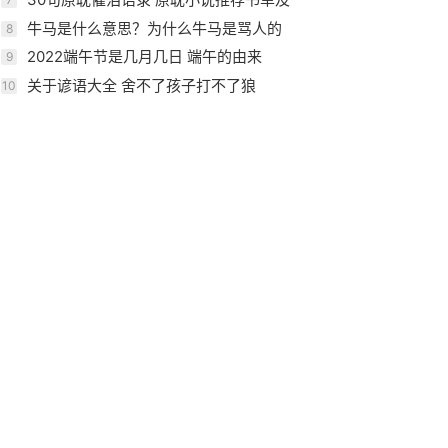
介绍
牛马是什么意思？为什么牛马是骂人的
8
话？
2022端午节是几月几日 端午的由来
9
关于谚语大全 舍不了孩子打不了狼
10