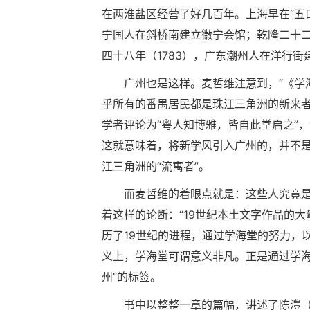
在两淮盐区经营了好几百年。上海早在“五口
宁国人在斜桥南建立徽宁会馆；乾隆二十二
四十八年（1783），广东潮州人在洋行街
广州也是这样。麦哲维注意到，“《学
乎所有的番禺居民都是珠江三角洲的新来者
学者评论为“粤人知博雅，皆自此堂启之”
这就意味着，将新学风引入广州的，并不
江三角洲的“流寓者”。
而麦哲维的着眼点就是：这些人究竟是
着这样的论断：“19世纪本土文字作品的大
历了19世纪的进程，通过学海堂的努力，
义上，学海堂可谓意义非凡。正是通过学海
州”的标签。
书中以整整一章的篇幅，讲述了陈澧（1