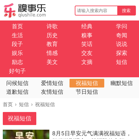
搜索
首页
诗歌
经典
学问
生活
历史
糗事
奇闻
段子
教育
笑话
说说
娱乐
情感
交友
探索
励志
美文
文摘
短信
好句子
问候短信
爱情短信
祝福短信
幽默短信
道歉短信
友情短信
节日短信
首页
›
短信
›
祝福短信
祝福短信
8月5日早安元气满满祝福短语，