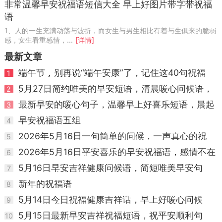
非常温馨早安祝福语短信大全 早上好图片带字带祝福
语
1、人的一生充满动荡与波折，而女生与男生相比有着与生俱来的脆弱
感，女生看重感情，...
[详情]
最新文章
端午节，别再说“端午安康”了，记住这40句祝福
1
语，走心不敷衍
5月27日简约唯美的早安短语，清晨暖心问候语，
2
祝你幸福美满
最新早安的暖心句子，温馨早上好喜乐短语，晨起
3
祝福心中友
早安祝福语五组
4
2026年5月16日一句简单的问候，一声真心的祝
5
福，温暖别人，快乐
2026年5月16日平安喜乐的早安祝福语，感情不在
6
距离，牵挂才是心
5月16日早安吉祥健康问候语，简短唯美早安句
7
子，祝你心想事成
新年的祝福语
8
5月14日今日祝福健康吉祥话，早上好暖心问候
9
语，好运常常来相随
5月15日最新早安吉祥祝福短语，祝平安顺利句
10