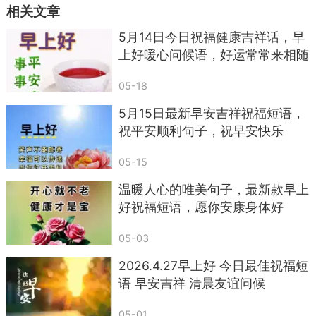
相关文章
5月14日今日祝福健康吉祥话，早
上好暖心问候语，好运常常来相随
第七条：给老同学发一张旧合照加早安，沉睡
的群瞬间复活。
05-18
回忆杀比红包杀伤力大，尤其配上一句那时真
5月15日最新早安吉祥祝福短语，
祝平安顺利句子，祝早安快乐
瘦。
第八条：如果昨晚吵了架，早上发句早安等于
05-15
递梯子。
温暖人心的唯美句子，最新款早上
好祝福短语，愿你安康身体好
05-03
2026.4.27早上好 今日最佳祝福短
语 早安吉祥 清晨友谊问候
05-01