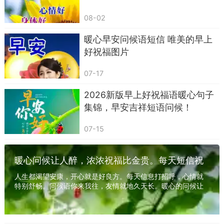
父母收到后，往往只回一个表情，其实嘴角已
08-02
经翘到耳根。
暖心早安问候语短信 唯美的早上
好祝福图片
第三条：给对象发一句今天也想你，比转账52
块更治愈。
07-17
钱会花完，这句话能在工位上反复播放一整
2026新版早上好祝福语暖心句子
天。
集锦，早安吉祥短语问候！
07-15
暖心问候让人醉，浓浓祝福比金贵。每天短信祝
愿，健康快乐第一位
人生都渴望安康，开心就是好良方。每天信息打招呼，心情就
特别舒畅。问候语你来我往，友情就地久天长。暖心的问候让
人醉，浓浓的祝福比金贵。每天短信上来祝愿，...