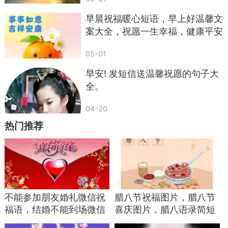
早晨祝福暖心短语，早上好温馨文
案大全，祝愿一生幸福，健康平安
05-01
早安! 发短信送温馨祝愿的句子大
全。
04-20
热门推荐
不能参加朋友婚礼微信祝
腊八节祝福图片，腊八节
福语，结婚不能到场微信
喜庆图片，腊八语录简短
对方顺着台阶就下，省下一整天冷战。
红包祝福语，疫情不能到
配图，腊八粥图片 ...