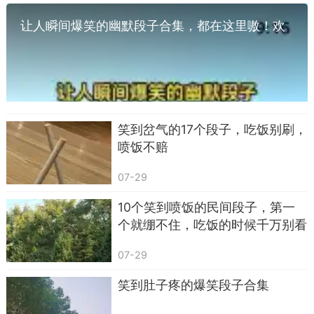
让人瞬间爆笑的幽默段子合集，都在这里嗷！欢
迎阅读点赞！
笑到岔气的17个段子，吃饭别刷，
喷饭不赔
07-29
10个笑到喷饭的民间段子，第一
个就绷不住，吃饭的时候千万别看
夫妻之间的互坑更是笑点密集。前几天小两口
吵架放狠话：“谁再说话谁就被灯灭！”结果儿子路
07-29
过直接关灯，当场“灭”了俩人，简直是神助攻。
笑到肚子疼的爆笑段子合集