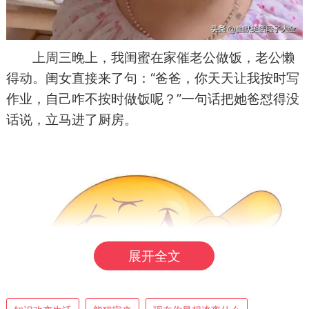
上周三晚上，我闺蜜在家催老公做饭，老公懒
得动。闺女直接来了句：“爸爸，你天天让我按时写
作业，自己咋不按时做饭呢？”一句话把她爸怼得没
话说，立马进了厨房。
展开全文