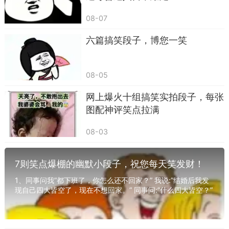
08-07
六篇搞笑段子，博您一笑
日常出门的尴尬事也不少。上周六早上，有人
08-05
在小区帮大爷拎东西，本来想喊“大爷”，结果嘴瓢
网上爆火十组搞笑实拍段子，每张
说成“老东西”，当场被大爷追着骂，这口误太冤
图配神评笑点拉满
了。
08-03
7则笑点爆棚的幽默小段子，祝您每天笑发财！
1、同事问我”都下班了，你怎么还不回家？” 我说:”结婚后我发
现自己四大皆空了，现在不想回家。” 同事问:”什么四大皆空？”
我说:”就是啊，钱包儿被媳妇儿...