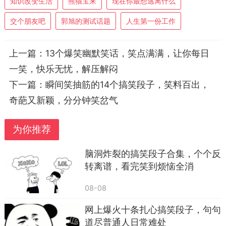
知识改变生活
熊猫宝来
现在你最想逃离什么
交个朋友吧
郭旭的测试话题
人生第一份工作
上一篇：
13个爆笑幽默笑话，笑点满满，让你每日
大学校园里的趣事更经典。上周二大课，老师
一笑，快乐无忧，解压解闷
问：“‘我是好老师’这句话用了啥修辞？”全班没人说
下一篇：
瞬间笑抽筋的14个搞笑段子，笑料百出，
话，突然一个男生大喊：“拟人！”瞬间全班笑翻，
奇葩又新颖，分分钟笑岔气
老师都无奈了。
为你推荐
脑洞炸裂的搞笑段子合集，个个反
转离谱，看完笑到烦恼全消
08-08
网上爆火十条扎心搞笑段子，句句
道尽普通人日常难处