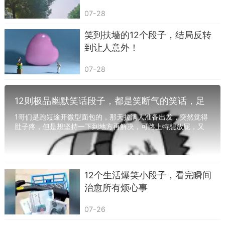
07-28
笑到扶墙的12个段子，结局反转
到让人意外！
07-28
12则极品幽默笑话段子，都是笑断气的笑话，足
够笑破你的肚子，绝对让你每日开心一笑
1哥们是跑短途开微型面包的，那天拉满人准备出发，突然觉得
肚子疼，但是想坚持一下到地方再解决，可路上特想放屁，又
怕有声音，于是连着几次都是按喇叭来盖住放...
12个生活爆笑小段子，看完瞬间
治愈所有烦心事
还有个爸爸吐槽儿子高考成绩，说：“我这辈子
07-26