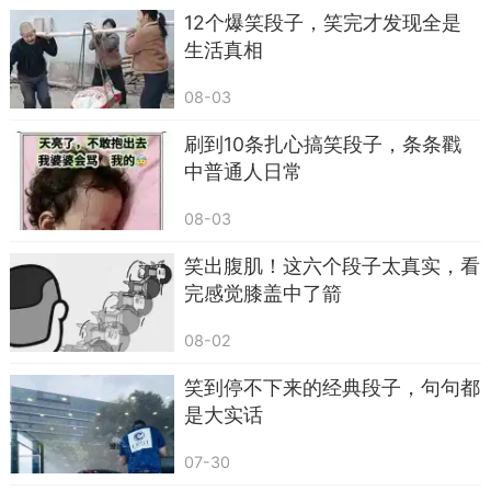
12个爆笑段子，笑完才发现全是
生活真相
08-03
刷到10条扎心搞笑段子，条条戳
中普通人日常
08-03
笑出腹肌！这六个段子太真实，看
地铁上更离谱。上周五下班，一小伙在地铁上
完感觉膝盖中了箭
低声吐槽相亲姑娘有狐臭，没料到旁边站的美女就
08-02
是当事人，直接一脚踹过来，场面瞬间失控。
笑到停不下来的经典段子，句句都
是大实话
07-30