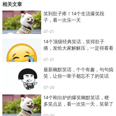
热水器，理由竟是“别总开着，不然电工来了都得丢
相关文章
脸”，这脑洞也是没谁了。
笑到肚子疼！14个生活爆笑段
子，看一次乐一天
07-21
14个顶级经典笑话，笑得肚子
痛，发给大家解解压，一定得看看
07-21
最新幽默笑话，个个有趣，句句搞
笑，让你一辈子都忘不了的笑话
07-20
14个刚出炉的爆笑幽默笑话，梗
多笑点足，看一次笑一天，笑晕了
07-20