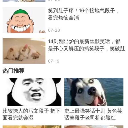
笑到肚子疼！16个接地气段子，
看完烦恼全消
其实仔细想想，这些段子之所以好笑，是因为
都源自真实生活。没有夸张套路，没有低俗内容，
07-20
全是我们身边可能发生的小事。
14则刚出炉的最新幽默笑话，都
是开心又解压的搞笑段子，笑破肚
现在大家生活压力都大，每天忙着工作、照顾
子，笑到鼻涕泡满天飞
家庭，很少有时间好好放松。但快乐真的很简单，
07-19
不用花一分钱，看看这些日常趣事，和家人朋友互
热门推荐
相调侃几句，就能瞬间缓解压力。
生活处处有惊喜，也处处有笑点。只要我们用
心发现，保持乐观的心态，再平凡的日子也能过得
充满欢声笑语。别总纠结烦心事了，多看看这些搞
比较撩人的污文段子 把下
史上最强笑话十则 黄色笑
笑瞬间，开心过好每一天才是最重要的！
面看完就会湿
话荤段子老司机都脸红