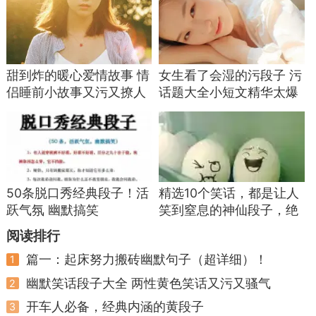
甜到炸的暖心爱情故事 情
女生看了会湿的污段子 污
侣睡前小故事又污又撩人
话题大全小短文精华太爆
笑
50条脱口秀经典段子！活
精选10个笑话，都是让人
跃气氛 幽默搞笑
笑到窒息的神仙段子，绝
对让您开心大笑
阅读排行
篇一：起床努力搬砖幽默句子（超详细）！
1
幽默笑话段子大全 两性黄色笑话又污又骚气
2
开车人必备，经典内涵的黄段子
3