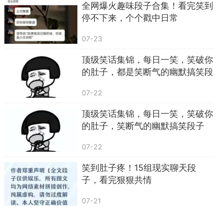
没干啥坏事，咋就投错胎，生了个你这样的？”儿子
全网爆火趣味段子合集！看完笑到
立马回怼：“我也没干啥坏事，咋就投错胎了？”
停不下来，个个戳中日常
07-23
顶级笑话集锦，每日一笑，笑破你
的肚子，都是笑断气的幽默搞笑段
子，个个笑死人不偿命
07-22
顶级笑话集锦，每日一笑，笑破你
的肚子，笑断气的幽默搞笑段子
07-22
笑到肚子疼！15组现实聊天段
子，看完狠狠共情
07-21
生活里的搞笑对话也特别多。老公提醒老婆关