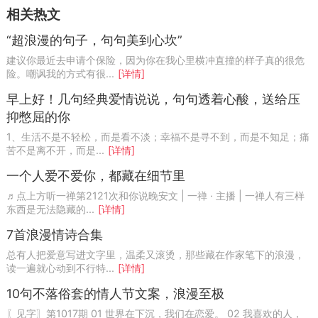
相关热文
“超浪漫的句子，句句美到心坎”
建议你最近去申请个保险，因为你在我心里横冲直撞的样子真的很危
险。嘲讽我的方式有很...
[详情]
早上好！几句经典爱情说说，句句透着心酸，送给压
抑憋屈的你
1、生活不是不轻松，而是看不淡；幸福不是寻不到，而是不知足；痛
苦不是离不开，而是...
[详情]
一个人爱不爱你，都藏在细节里
♬点上方听一禅第2121次和你说晚安文 | 一禅 · 主播 | 一禅人有三样
东西是无法隐藏的...
[详情]
7首浪漫情诗合集
总有人把爱意写进文字里，温柔又滚烫，那些藏在作家笔下的浪漫，
读一遍就心动到不行特...
[详情]
10句不落俗套的情人节文案，浪漫至极
〖见字〗第1017期 01 世界在下沉，我们在恋爱。 02 我喜欢的人，