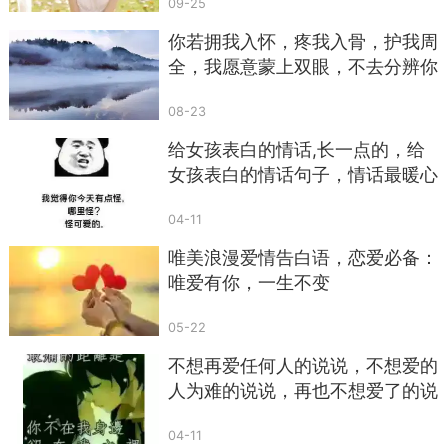
09-25
你若拥我入怀，疼我入骨，护我周
全，我愿意蒙上双眼，不去分辨你
是人是鬼 ...
08-23
给女孩表白的情话,长一点的，给
女孩表白的情话句子，情话最暖心
短句给女生 ...
04-11
唯美浪漫爱情告白语，恋爱必备：
唯爱有你，一生不变
05-22
不想再爱任何人的说说，不想爱的
人为难的说说，再也不想爱了的说
说 ...
04-11