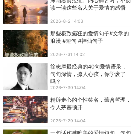
深陷感情拉扯、内心痛苦时，不妨
读一读这些名人关于爱情的感悟
2026-8-2 14:03
那些极致癫狂的爱情句子#文学的
浪漫 #短句 #神仙句子
2026-7-31 14:02
徐志摩最经典的40句爱情语录，
句句深情，撩人心弦，你学废了
吗？
2026-7-30 14:04
精辟走心的个性签名，蕴含哲理，
令人茅塞顿开
2026-7-29 14:04
一句话伤感唯美的爱情短句，句句