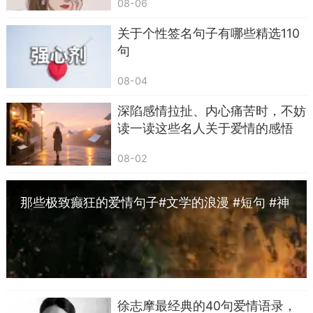
08-06
期待她懂事、顾家、处事周全，很少有人告诉她不
关于个性签名句子有哪些精选110
必时刻勉强自己。当她因为工作受挫、和旁人产生
句
矛盾，或是独自承受压力闷闷不乐的时候，讲这句
话，是在告诉她不必强行伪装坚强。成年人都有脆
08-04
弱的时刻，这句话给予的是独有的包容，意味着无
深陷感情拉扯、内心痛苦时，不妨
论她是什么模样，都能得到接纳，这份安全感，是
读一读这些名人关于爱情的感悟
维系亲密关系很关键的一环。
08-02
第三句：外面的世界再热闹，我心里安稳的归
宿，始终是咱们这个小家。
那些极致癫狂的爱情句子#文学的浪漫 #短句 #神
人到中年之后，社交往来会变得繁杂，免不了
仙句子
要参与各类应酬和交际。部分女性会暗自担心，长
久的奔波会冲淡家庭在对方心中的分量，时常会有
莫名的不安。在晚归归家，或是两个人饭后散步闲
聊时，说起这句话，能够直接打消她内心的顾虑。
徐志摩最经典的40句爱情语录，