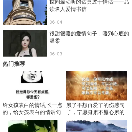
世间最动听的话莫过于情话——品
到自己是对方生命里难得的幸运，便会更加用心去
读名人爱情书信
维系这个家庭，彼此包容度也会随之提升。
06-04
第十句：往后余生，三餐四季，我都想陪着你
很甜很暖的爱情句子，暖到心底的
慢慢走完。
温柔
这句话温柔且质朴，没有华丽的辞藻，描绘的
06-03
就是普通人相守到老的生活。年轻的情侣可以用来
热门推荐
许下长久的期许，中老年夫妻说起这句话，则是对
后半辈子相守的笃定。可以在饭后散步，或是安静
独处的时刻轻声诉说，这句话勾勒出安稳长久的未
来，打消对方对于晚年孤身一人的顾虑。长久的感
情，终究都归于三餐四季的琐碎，把相守到老的心
给女孩表白的情话,长一点
累了不想再爱了的伤感句
愿直白讲出来，便是最踏实的浪漫。
的，给女孩表白的情话句
子，宁愿身累不愿心累的
子，情话最暖心短句给女
说说
很多人会误以为，情话就是花言巧语，只适合
生 ...
恋爱初期使用，婚后谈这些会显得很别扭。实际