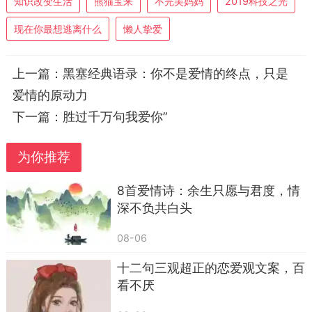
承担了大量琐碎的家务，接送子女、打理三餐、照
知识改变生活
熊猫宝来
不完美妈妈
2019科技之光
料长辈，这些繁杂的工作很难用金钱衡量，也常常
现在你最想逃离什么
懒人挚爱
被视作理所应当。很多人日复一日重复着这类琐
事，心里会隐隐觉得自己的付出没有被正视。简单
上一篇：
黑塞经典语录：你不是爱情的终点，只是
的一句认可，精准点出她长久的操劳，会让她感受
爱情的原动力
到自己的辛苦没有被忽略。说这句话的时候，可以
下一篇：
胜过千万句我爱你”
配合递一杯温水或者帮忙分担手头的活计，话语搭
配行动，真诚感会翻倍，远比空洞的甜言蜜语更有
为你推荐
分量。切忌在争执之后敷衍式的说出口，平静的日
常时段提起，效果才会真切。
8首爱情诗：余生只愿与君度，情
深不负共白头
第二句：不用事事都要强，在我身边，你可以
放下所有防备，安心做原本的样子。
08-06
不少女性在生活里习惯了凡事独立，工作中要
十二句三观超正的恋爱观文案，百
看不厌
承担业绩压力，回到家中还要维持稳重顾家的形
象，长久紧绷的状态很容易产生内耗。身边的人都