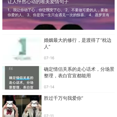
让人怦然心动的唯美爱情句子
明。我们这一生大多都是平凡的日常，懂得珍惜朝
夕相伴的人，才是长久的幸福，这句话刚好把这份
1、我让你动了心，你让我安了心。 2、不要做可爱的人，要做
你爱的人。 3、你是我一生只会遇见一次的惊喜。 4、愿梦里有
珍惜传递出去。
你闹，愿清晨有你笑。 5、你是我众所周知...
第五句：不管遇到什么样的难处，我都会站在
你的这边，和你一起面对。
婚姻最大的修行，是渡得了“枕边
当她遭遇人际纠纷、身体不适，或是和亲友产
人”
生分歧的时候，最渴望的不是空泛的安慰，而是坚
07-16
定的支持。有些时候道理固然重要，可情绪低落阶
确定情侣关系的走心话术，分场景
段，优先站在她这一边，远比分辨对错更能温暖人
整理，表白官宣都能用
心。这句话传递出坚定的陪伴态度，代表着不会在
她陷入困境时冷眼旁观，两个人是并肩同行的共同
07-14
体。先稳住对方低落的情绪，后续再理性梳理事情
胜过千万句我爱你”
的始末，处理矛盾会顺畅很多，也不会因为外人的
事情损伤夫妻之间的感情。
07-11