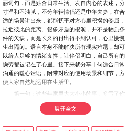
丽词句，而是贴合日常生活、发自内心的表述，分
寸温和不油腻，不分年轻情侣还是中年夫妻，在合
适的场景讲出来，都能抚平对方心里积攒的委屈，
拉近彼此的距离。很多矛盾的根源，并不是物质条
件的欠缺，而是长久的付出得不到认可，心里慢慢
生出隔阂。语言本身不能解决所有现实难题，却可
以给人足够的情绪支撑，让伴侣明白，自己所有的
操劳都被记在了心里。接下来就分享十句适合日常
沟通的暖心话语，附带对应的使用场景和细节，方
便大家自然地运用在生活里。
第一句：这些年家里大大小小的事，多亏了你
默默操持，辛苦你了。
展开全文
这句话适合在对方忙碌一整天，做完家务、照
顾完家人之后来讲。漫长的婚姻生活里，女性往往