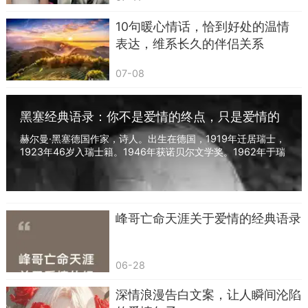
第六句：我偶尔也会忽略你的感受，往后的日
10句暖心情话，恰到好处的温情
子，我会多顾及你的想法。
表达，维系长久的伴侣关系
两个人朝夕相处，难免会因为粗心大意，忽略
对方细微的情绪变化，比如只顾着玩手机、专注工
07-08
作，忘记了对方想要倾诉的心事。不少人明明意识
到自己做得不妥，却碍于面子不肯主动提及，小事
黑塞经典语录：你不是爱情的终点，只是爱情的
原动力
慢慢堆积，最后变成激烈的争吵。主动坦诚自己的
赫尔曼·黑塞德国作家，诗人。出生在德国，1919年迁居瑞士，
1923年46岁入瑞士籍。1946年获诺贝尔文学奖。1962年于瑞
疏忽，并且表达往后会加以留意，这份自省的态度
士家中去世，享年85岁。爱好音乐与绘画，是一...
格外难得。这句话不会显得卑微，反而体现出愿意
用心经营这段关系的诚意，对方原本积攒的闷气，
峰哥亡命天涯关于爱情的经典语录
大多会就此化解，也会更愿意主动沟通心里的想
法，减少冷战出现的概率。
06-28
第七句：在我眼里，你身上的优点一直都在，
岁月并没有消磨你的好。
深情浪漫告白文案，让人瞬间沦陷