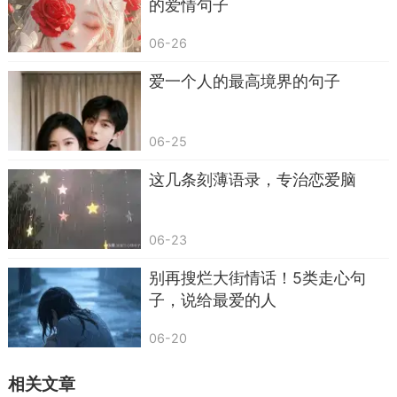
的爱情句子
随着年龄增长，很多女性会慢慢出现容貌焦
虑，看着日渐增多的细纹，时常会产生自我否定的
06-26
想法，担心自己不再被欣赏。旁人的客套夸赞很难
爱一个人的最高境界的句子
走进心里，唯独朝夕相伴的伴侣给出的认可，才具
备足够的分量。在一起翻看旧照片，或是闲谈外貌
变化的时候，真诚说出这句话，列举一两件她依旧
06-25
保持的良好品性，比如待人温和、做事细心，具体
这几条刻薄语录，专治恋爱脑
的细节搭配夸赞，不会显得刻意虚假。长期给予正
向的认可，能够缓解她内心的焦虑，保持乐观平和
06-23
的心态。
别再搜烂大街情话！5类走心句
第八句：平日里你总操心全家，往后有空，我
子，说给最爱的人
多分担家务，你好好歇一歇。
06-20
语言若是脱离行动，就会沦为敷衍的空话。这
句话适合周末空闲的时候说出口，说完就主动去打
相关文章