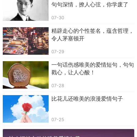
句句深情，撩人心弦，你学废了
这句话没有浮夸的修饰，直白地表明，所有外界的
吗？
应酬都只是生活的附属，这个家以及家里的她，才
07-30
是内心最终的牵挂。长期重复这类正向的表达，会
精辟走心的个性签名，蕴含哲理，
慢慢消除她内心多余的猜忌，减少不必要的猜忌与
令人茅塞顿开
争执。
07-29
第四句：就算日子过得平淡，只要身边陪着的
人是你，我就觉得很知足。
一句话伤感唯美的爱情短句，句句
戳心，让人心酸！
很多家庭会随着生活节奏变得平淡，没有惊喜
和仪式感，时间久了，女方很容易产生落差感，会
07-28
认为感情已经被平淡的日子消磨殆尽。很多男性不
比花儿还唯美的浪漫爱情句子
善于表达知足的情绪，对方便容易胡思乱想。在闲
暇休息的时候，聊起过往一同熬过的苦日子，顺势
07-25
说出这句话，回忆加上当下的感慨，能让她明白，
平淡的日常并不是感情变淡，反而是安稳相守的证