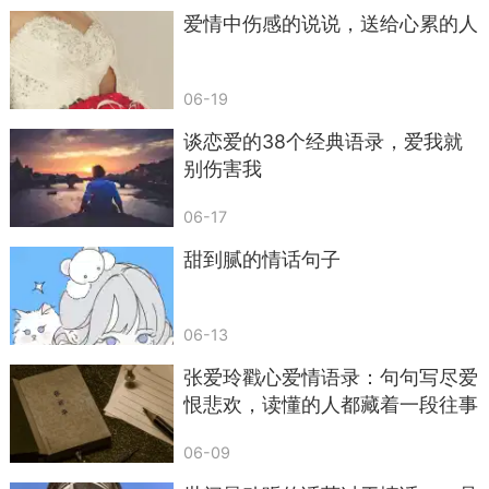
扫卫生、清洗碗筷、采购食材。女性日复一日包揽
爱情中伤感的说说，送给心累的人
家务，身体和精神都会长期劳累，比起空泛的安
慰，承诺分担事务，并且立刻付诸行动，会让她真
06-19
切感受到被体恤。很多时候女性想要的并不多，只
是希望自己的辛劳能被体谅，愿意主动分担琐事，
谈恋爱的38个经典语录，爱我就
配合这句暖心的话语，能极大地减轻她的生活负
别伤害我
担，感情也会在互相分担中愈发和睦。
06-17
第九句：每次静下心来回想，能和你相伴到
甜到腻的情话句子
老，是我这辈子很幸运的一件事。
这句话适合在纪念日、除夕夜，或是夜深人静
06-13
两个人闲谈的时候来讲。走过多年的风风雨雨，一
张爱玲戳心爱情语录：句句写尽爱
起经历过低谷，也共享过安稳的日子，把内心真实
恨悲欢，读懂的人都藏着一段往事
的庆幸表达出来，回顾一路走来的点滴，感慨缘分
带来的相守。长久的婚姻容易变得麻木，时常回顾
06-09
彼此相伴的缘分，能够唤醒内心的感恩。当她感受