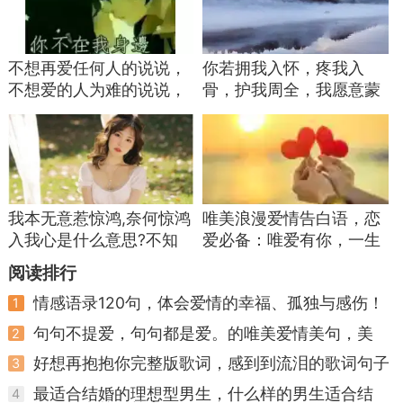
上，所有有效的温情表达，核心都源于真诚，套路
可以敷衍一时，发自内心的话语才能长久打动人
不想再爱任何人的说说，
你若拥我入怀，疼我入
心。在讲述这些话的时候，不必刻意背诵，结合当
不想爱的人为难的说说，
骨，护我周全，我愿意蒙
下的场景，稍微调整语句，以自己平常说话的口吻
再也不想爱了的说说 ...
上双眼，不去分辨你是人
讲出来，就不会显得生硬做作。同时一定要谨记，
是鬼 ...
语言只是情绪的载体，想要维系好伴侣关系，不能
只依靠嘴上的温情，平日里多分担责任、遇事多商
量、遇事不冷战，话语搭配实际行动，感情才能一
我本无意惹惊鸿,奈何惊鸿
唯美浪漫爱情告白语，恋
直稳固。
入我心是什么意思?不知
爱必备：唯爱有你，一生
不觉爱上一个人的说说？
不变
阅读排行
日常相处里不必每天刻意堆砌情话，每周挑选
...
合适的时机说上一两句，在对方疲惫、焦虑、自我
情感语录120句，体会爱情的幸福、孤独与感伤！
1
怀疑的节点给予宽慰，就能起到很好的调和作用。
句句不提爱，句句都是爱。的唯美爱情美句，美
2
图！
婚姻本就是一场不断磨合的旅程，没有天生就契合
好想再抱抱你完整版歌词，感到到流泪的歌词句子
3
的两个人，所有和睦的家庭，都是在日复一日的体
最适合结婚的理想型男生，什么样的男生适合结
4