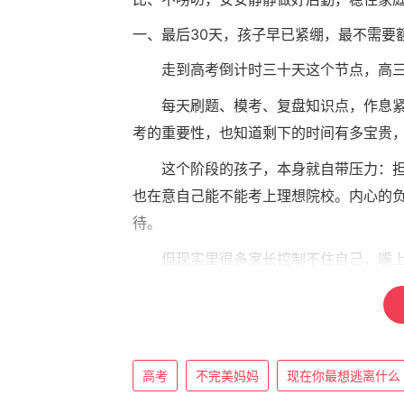
一、最后30天，孩子早已紧绷，最不需要
走到高考倒计时三十天这个节点，高
每天刷题、模考、复盘知识点，作息
考的重要性，也知道剩下的时间有多宝贵
这个阶段的孩子，本身就自带压力：
也在意自己能不能考上理想院校。内心的
待。
但现实里很多家长控制不住自己，嘴
就剩一个月了，你可得抓紧；
这次模考怎么又退步了；
全家人希望都放在你身上了；
高考
不完美妈妈
现在你最想逃离什么
别人都在拼命学，你可不能松懈。