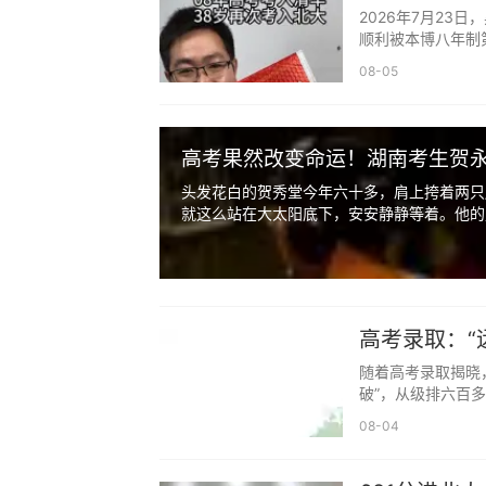
四、家长真正要做的，是默默做好这几件
2026年7月23
顺利被本博八年制
不打扰、不施压，不代表家长什么都
天...
08-05
盾，不做高调的监工。
第一，管好三餐饮食，清淡规律就好
高考果然改变命运！湖南考生贺
不用刻意买补品、不用顿顿大鱼大肉
头发花白的贺秀堂今年六十多，肩上挎着两只
味，营养均衡、清淡可口，按时吃饭，不
就这么站在大太阳底下，安安静静等着。他的儿
第二，关注睡眠状态，提醒劳逸结合
不要鼓励孩子熬夜硬撑，也不要指责
透透气，允许短暂放空，紧绷的弦适当松
高考录取：“远超
第三，稳住自己的情绪，不焦虑、不
随着高考录取揭晓，
破”，从级排六百多名
家长的情绪会直接传染给孩子。家长
08-04
孩子心里也会跟着发慌。
先稳住自己，再守护孩子，这是高三