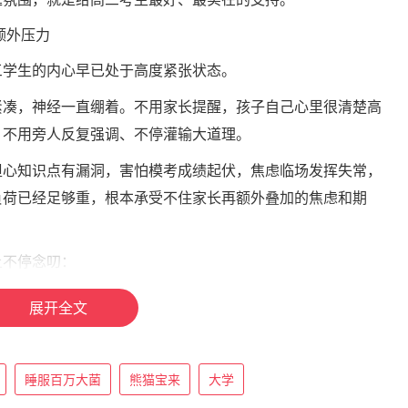
额外压力
三学生的内心早已处于高度紧张状态。
紧凑，神经一直绷着。不用家长提醒，孩子自己心里很清楚高
，不用旁人反复强调、不停灌输大道理。
担心知识点有漏洞，害怕模考成绩起伏，焦虑临场发挥失常，
负荷已经足够重，根本承受不住家长再额外叠加的焦虑和期
上不停念叨：
展开全文
睡服百万大菌
熊猫宝来
大学