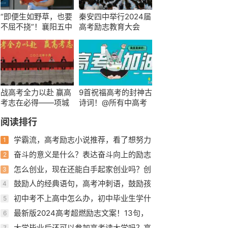
“即便生如野草，也要
秦安四中举行2024届
不屈不挠”！襄阳五中
高考励志教育大会
校长借《长安三万
里》《八角笼中》激
励学生
战高考全力以赴 赢高
9首祝福高考的封神古
考志在必得——项城
诗词！@所有中高考
一高举行2023-2024
生，你们的专属朋友
阅读排行
学年度高三年级秋季
圈文案
开学典礼暨表彰大会
学霸流，高考励志小说推荐，看了想努力
1
学习的书，超燃
奋斗的意义是什么？表达奋斗向上的励志
2
句子
怎么创业，现在还能白手起家创业吗？创
3
业应该怎么起步？
鼓励人的经典语句，高考冲刺语，鼓励孩
4
子高考加油的话
初中考不上高中怎么办，初中毕业生学什
5
么专业好初中生的出路在哪里？ ...
最新版2024高考超燃励志文案！13句，
6
句句走心，祝金榜题名
大学毕业后还可以参加高考读大学吗？高
7