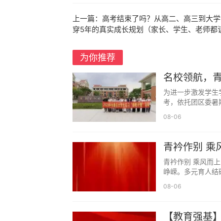
上一篇：
高考结束了吗？从高二、高三到大学
这些话家长觉得是提醒、是鼓励，落
穿5年的真实成长规划（家长、学生、老师都
几句唠叨打乱，变得烦躁、敏感、自卑，
越是临近高考，孩子越需要安静、松
为你推荐
是在帮孩子稳住心态。多余的关心变成负
名校领航，
二、不打扰，是给孩子最好的备考环境
交流座谈会
为进一步激发学生
考，依托团区委暑期
什么叫不打扰，不是完全不管不问，
08-06
首先，生活作息不随意打乱。
青衿作别 乘
孩子已经形成固定的作息节奏，几点
（四）
不要一大早强行叫醒，也不要深夜还来回
青衿作别 乘风而上
峥嵘。多元育人结硕
为了高考改变全家作息，正常生活、低调
08-06
其次，不随意闯入孩子学习空间。
孩子在房间复习，不要频繁推门送水
【教育强基