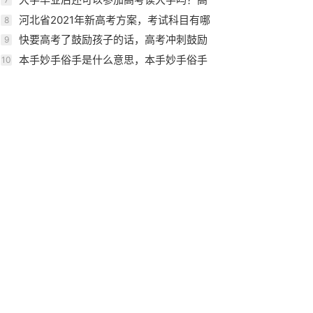
级中等教育学校非应届毕业的在校生是什么意
河北省2021年新高考方案，考试科目有哪
8
思 ...
些，考试时间和总分数汇总 ...
快要高考了鼓励孩子的话，高考冲刺鼓励
9
孩子的话句子
本手妙手俗手是什么意思，本手妙手俗手
10
作文范文精选