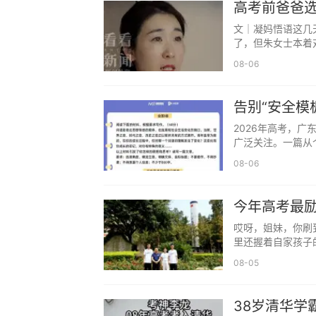
高考前爸爸
很多家长一看到分数下降，立刻紧张
当官爹
文｜凝妈悟语这几
实这个时候，最不该做的就是以一次模考
了，但朱女士本着
聪明的家长做法很简单：
08-06
不问排名、不追分数、不指责退步。
告别“安全模
不主动追问。
2026年高考，
不用给孩子定过高目标，不强行要求
广泛关注。一篇从
同，只要最后这段时间尽力付出、踏实复
08-06
家长要做的是接纳孩子的普通，接纳
今年高考最励
同时，不要把自己的遗憾、未完成的
的双胞胎兄
哎呀，姐妹，你刷
部指望你争气这类话。孩子扛不起全家人
里还握着自家孩子
08-05
放平心态，把高考当成孩子人生一次
正常水平甚至超常发挥。
38岁清华学