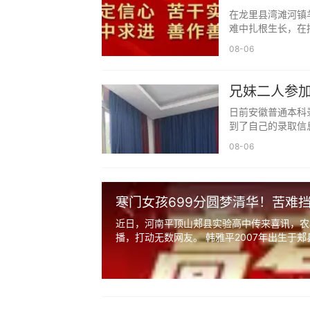
励志高考学
怕思路被打断，刚进入状态，被一次次打
在龙里县湾滩河镇
难中扎根生长，在
可以把食物、水放在门口，告诉孩子
08-06
再有，不在孩子面前频繁讨论高考、
兄妹二人参加
家里聚会、亲友聊天，尽量避开高考
688分上中
日前安徽普通本科
名校。更不要拿自己孩子和别人对比，这
到了自己的录取信息
最后，不因为高考刻意改变生活方式
08-06
有些家长为了孩子高考，全家不敢看
意营造的紧张感，会让孩子更紧绷，总觉
寒门女孩699分圆梦清华！苦难
保持平常生活节奏，该做饭做饭、该
近日，河南平顶山郏县实验高中传来喜讯，农
播，打动无数网友。 韩雅平2007年出生于郏县
三、不施压，接纳孩子的起伏，只陪伴不
最后三十天，模考还会有，成绩还会
适应考场节奏，本身就会有起伏变化，不