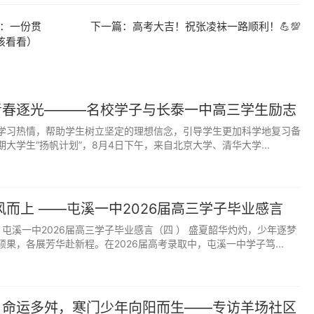
：一份贯
下一篇：
高考大吉！祝张凌袜一路顺利！💪💯
在孩子耳朵里，全是无形的压力。原本平稳的心态，很容易被
该看看）
甚至出现厌学、失眠、情绪低落的情况。
弛、不受干扰的备考环境。家长少说话、少追问、少说教，就
担，多余的叮嘱变成内耗，反而得不偿失。
青春逐光———名校学子与长泰一中高三学生励志
学习热情，帮助学生树立坚定的理想信念，引导学生更加科学地复习备
大学生“扬帆计划”，8月4日下午，来自北京大学、清华大学...
而是不过度介入、不随意打断、不刻意制造紧张氛围。
风而上 ——屯溪一中2026届高三学子毕业感言
起床、几点复习、几点休息、几点午休，自己心里有数。家长
走动、大声说话、看电视外放，尽量保持家里安静。不用刻意
 屯溪一中2026届高三学子毕业感言（四 ） 盛夏韶华灼灼，少年逐梦
果，各展芳华赴新程。在2026届高考录取中，屯溪一中学子笃...
安静就足够。
果、送牛奶、送零食，看似关心，实则频繁打断思路。学习最
】命运多舛，寒门少年向阳而生——专访羊场社区