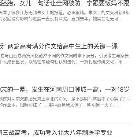
选胚胎，女儿一句话让全网破防：宁跟要饭妈不跟
焦虑，言语里带着责备、失望、不解，无形中给孩子施压。其
天看了很多江苏无锡朱女士的报道，心里很堵。朱女士的丈夫出轨9年
定成败，用分数给孩子贴标签。
对家庭没有影响的态度一直没有深究。直到去年，她实在忍无可...
孩子愿意主动说，就耐心倾听、温和安慰；孩子不想提，就绝
板” 两篇高考满分作文给高中生上的关键一课
广东卷与山西卷两篇风格截然不同的作文同时拿下满分，引发考生与家长
必须考多少分、必须上哪所大学。每个孩子基础不同、能力不
个人成长出发，以感性笔触勾勒认知迭代；一篇扎根传统文化，用...
习，就是最好的状态。
成绩的起伏，只默默陪伴，不苛刻强求。
志的一幕，发生在河南周口郸城一高，一对18岁
梦想全部寄托在孩子身上。不要总说爸妈当年没机会读书，全
弟活生生上演了什么叫顶峰相见双向成全
到这对河南双胞胎兄弟上清北的消息，是不是瞬间就戳中了心窝子？手
的期待重担，背负太多期待上阵，很容易发挥失常。
的作业本，眼睛却红了……那种感觉我太懂了，明明累一天了，...
正常考试，不是人生唯一出路，孩子反而能轻装上阵，发挥出
霸三战高考，成功考入北大八年制医学专业