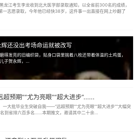
实在事
日，黑龙江考生李龙收到北大医学部录取通知，以全省前300名的成绩，
第一志愿录取，今年他已经快38岁，这件事一出直接在网上吵翻了
不用做，而是把精力放在后勤保障和情绪守护上，做低调的后
。
永辉还没出考场命运就被改写
，突然改变饮食结构，反而容易肠胃不适。保持平时家常口
磨得发亮的旧编织袋，贴身口袋里揣着八枚还带着体温的土鸡蛋，
暴饮暴食，就是最稳妥的饮食支持。
子贺永辉，...
。
偶尔放松走神。适当提醒按时休息，学累了可以出门走一走、
弛，反而利于长久冲刺。
预期”“尤为亮眼”“超大进步”......
慌乱。
一大批毕业生突破自我——“远超预期”“尤为亮眼”“超大进步”“大幅突
到省排六百多名......本期推文，邀请其中二十余...
淡定从容，孩子就跟着放松；家长整天紧张焦虑、唉声叹气，
家长最重要的修行。