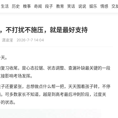
生活
历史
糗事
奇闻
段子
教育
笑话
说说
娱乐
情感
交
刺，不打扰不施压，就是最好支持
：潇凔湦
2026-7-7 14:04
十天。
的复习收尾，是心态拉锯、状态调整、查漏补缺最关键的一段
直接影响考场发挥。
孩子还要紧张，总想做点什么帮一把，天天围着孩子转，不停
绩。可多数家长不知道，越是到高考最后冲刺阶段，过度关
子的状态。