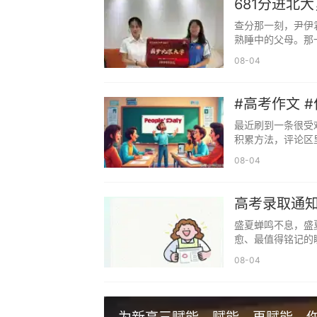
681分进北
第四，多给正向鼓励，少讲大道理。
查分那一刻，尹伊
熟睡中的父母。那
不用长篇大论说教，简单几句肯定、
08-04
常发挥就好。温和的语言，远比生硬的道
五、最后的心里话：高考是孩子的战场，
#高考作文 
最近刷到一条很受
高考是孩子一个人的征程，刷题、记
积累方法，评论区里
不了考试，更替代不了心态调整。
08-04
最后三十天，与其过度操心、不停干
心。
高考录取通知
不打扰，守住孩子专注复习的空间；
盛夏蝉鸣不息，盛
愈、最值得铭记的瞬
不施压，护住孩子平稳从容的心态；
08-04
不攀比，接纳孩子真实的能力与节奏
家长能给孩子最好的礼物，不是昂贵