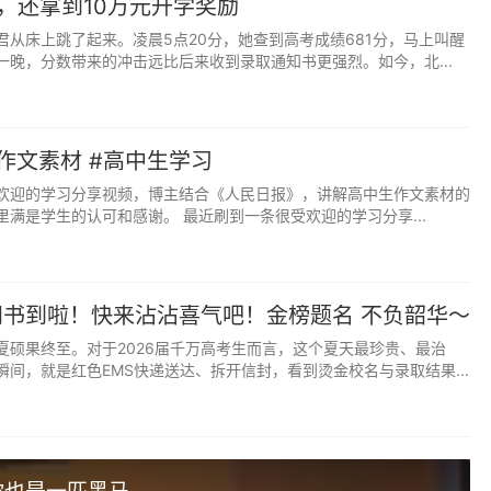
大，还拿到10万元升学奖励
君从床上跳了起来。凌晨5点20分，她查到高考成绩681分，马上叫醒
一晚，分数带来的冲击远比后来收到录取通知书更强烈。如今，北...
认可就够了：你已经很努力了，尽力就没有遗憾；放平心态正
理更有力量。
家长只适合默默守护
#作文素材 #高中生学习
欢迎的学习分享视频，博主结合《人民日报》，讲解高中生作文素材的
忆、临场应战，都要靠他自己完成。家长替代不了学习，替代
满是学生的认可和感谢。 最近刷到一条很受欢迎的学习分享...
预、不断施压，不如学会放手、学会安静、学会克制自己的关
书到啦！快来沾沾喜气吧！金榜题名 不负韶华～
夏硕果终至。对于2026届千万高考生而言，这个夏天最珍贵、最治
间，就是红色EMS快递送达、拆开信封，看到烫金校名与录取结果...
。
的补品、不是不停的叮嘱，而是一份安静的理解、一份无条件