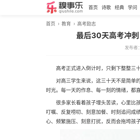
首页
诗歌
经典
学问
首页
›
教育
›
高考励志
最后30天高考冲
发布者
高考正式进入倒计时，只剩下整整三
对高三学生来说，这三十天不是简单
时光。每一天的作息、每一刻的情绪，都
很多家长看着孩子埋头苦读，心里比
叮嘱、反复唠叨、刻意加餐、时刻追问成
心、频繁施压、刻意打扰，反而会拖垮孩