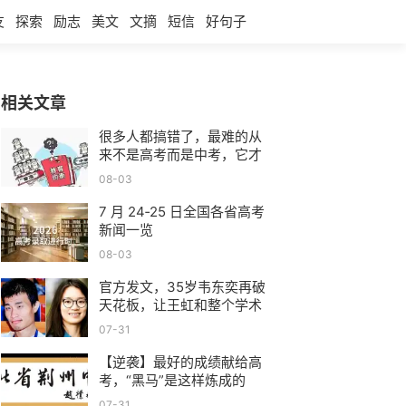
友
探索
励志
美文
文摘
短信
好句子
相关文章
很多人都搞错了，最难的从
来不是高考而是中考，它才
是决定能不能参加高考的关
08-03
键
7 月 24‑25 日全国各省高考
新闻一览
08-03
官方发文，35岁韦东奕再破
天花板，让王虹和整个学术
圈“沉默”了
07-31
【逆袭】最好的成绩献给高
考，“黑马”是这样炼成的
（一）
07-31