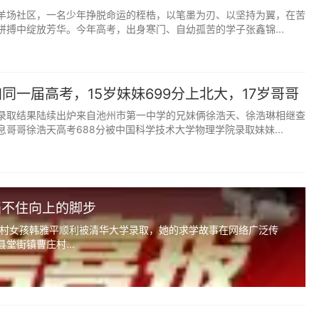
子张鑫锦
扰，专注力很容易涣散，复习效率大打折扣。
羊场社区，一名少年挣脱命运的桎梏，以笔墨为刃、以坚持为翼，在苦
拼搏中绽放芳华。今年高考，出身寒门、自幼孤苦的学子张鑫锦...
自取即可，让他拥有完整不受干扰的学习时段。
成绩、别人家孩子。
同一届高考，15岁妹妹699分上北大，17岁哥哥
话题，不要当着孩子面议论谁谁家模考多好、谁谁家孩子稳上
科大！
录取结果陆续出炉来自池州市第一中学的兄妹俩徐浩天、徐浩琳相继查
种无形的攀比，最容易打击自信心，加重心理负担。
哥哥徐浩天高考688分被中国科学技术大学物理学院录取妹妹...
。
电视、不敢说话、不敢出门，搞得家里气氛压抑沉闷。这种刻
得自己背负着全家人的牺牲，心理压力更大。
挡不住向上的脚步
正常作息作息，氛围越自然，孩子越放松。
村女孩韩雅平顺利被清华大学录取，她的求学故事在网络广泛传
堂街镇曹庄村...
苛求
有波动，分数起起伏伏都是正常现象。知识点查漏补缺、心态
代表高考最终水平。