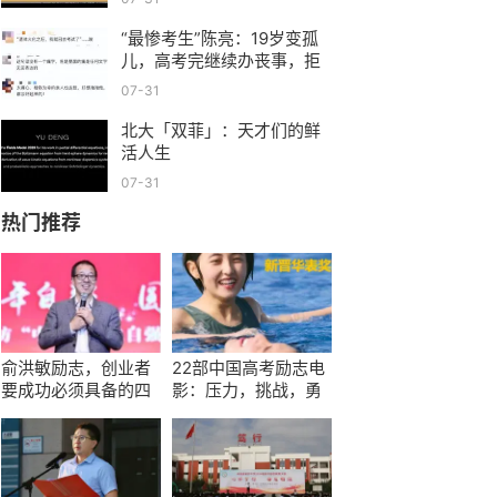
“最惨考生”陈亮：19岁变孤
儿，高考完继续办丧事，拒
绝所有捐赠
07-31
北大「双菲」：天才们的鲜
活人生
07-31
热门推荐
俞洪敏励志，创业者
22部中国高考励志电
要成功必须具备的四
影：压力，挑战，勇
个心态，没有迟早要
气，希望，深感共鸣
被玩死 ...
燃斗志