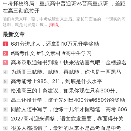
中考择校终局：重点高中普通班vs普高重点班 ，差距
在高三彻底拉开
咱们今天来聊一聊，中考成绩出来之后。家长们面临的一个现实的问
题啊，就是到底是让孩...
[详情]
最新文章
681分进北大，还拿到10万元升学奖励
1
#高考作文 #作文素材 #高中生学习
2
高考录取通知书到啦！快来沾沾喜气吧！金榜题名
3
不负韶华～
为新高三赋能、赋能、再赋能，你也是一匹黑马
4
高考能考上985、211，到底是什么水平
5
给准高三的十条建议，如果你现在只有300分、
6
400分、500分，想高考考到600分甚至更高，这
十条经验助你逆袭
高三还没开学，孩子先列出400分到650分的奖励
7
表，手机、2000元、全家桶、清北旅游都写上了
同龄人随手写字，他练十几年才握稳笔，高考 606
8
分惊艳全网
2027高考迎来调整，语文愈发重要，卷面得分关
9
键，备考思路需转变
很多人都搞错了，最难的从来不是高考而是中考，
10