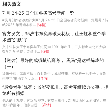
相关热文
7 月 24‑25 日全国各省高考新闻一览
#头号创作者激励计划#7 月 24‑25 日全国各省高考新闻一览晨雾 / 转
帖2026 年普通本科...
[详情]
官方发文，35岁韦东奕再破天花板，让王虹和整个学
术圈“沉默”了
文丨查从大王韦东奕与王虹同为 1991 年出生，二人都出自北京大学
数学科学学院，皆是业...
[详情]
【逆袭】最好的成绩献给高考，“黑马”是这样炼成的
（一）
绛帐传薪，弦歌不辍；百廿荆中，成就梦想。有这样一批学子，在荆
州中学“主动学习，追...
[详情]
“最惨考生”陈亮：19岁变孤儿，高考完继续办丧事，拒
绝所有捐赠
他人的十九岁，有双亲呵护，有友人相伴，对明日满怀无尽期望。在
他19岁那年，他亲自送...
[详情]