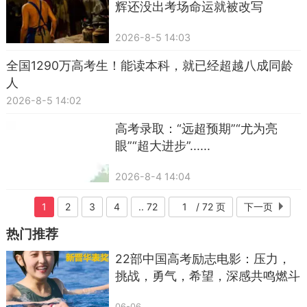
辉还没出考场命运就被改写
2026-8-5 14:03
全国1290万高考生！能读本科，就已经超越八成同龄
人
2026-8-5 14:02
高考录取：“远超预期”“尤为亮
眼”“超大进步”......
2026-8-4 14:04
1
2
3
4
.. 72
/ 72 页
下一页
热门推荐
22部中国高考励志电影：压力，
挑战，勇气，希望，深感共鸣燃斗
志
06-06