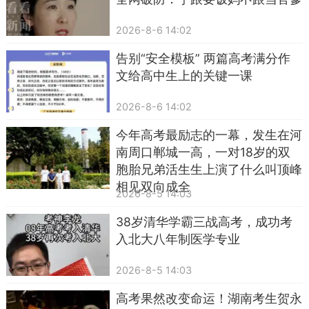
2026-8-6 14:02
告别“安全模板” 两篇高考满分作
文给高中生上的关键一课
2026-8-6 14:02
今年高考最励志的一幕，发生在河
南周口郸城一高，一对18岁的双
胞胎兄弟活生生上演了什么叫顶峰
相见双向成全
2026-8-5 14:03
38岁清华学霸三战高考，成功考
入北大八年制医学专业
2026-8-5 14:03
高考果然改变命运！湖南考生贺永