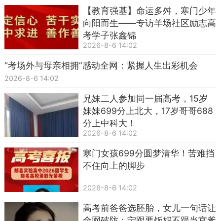
【教育强基】命运多舛，寒门少年
向阳而生——专访羊场社区励志高
考学子张鑫锦
2026-8-6 14:02
“考场外与母亲相拥”感动全网：紧握人生出彩机会
2026-8-6 14:02
兄妹二人参加同一届高考，15岁
妹妹699分上北大，17岁哥哥688
分上中科大！
2026-8-6 14:02
寒门女孩699分圆梦清华！苦难挡
不住向上的脚步
2026-8-6 14:02
高考前爸爸选胚胎，女儿一句话让
全网破防：宁跟要饭妈不跟当官爹