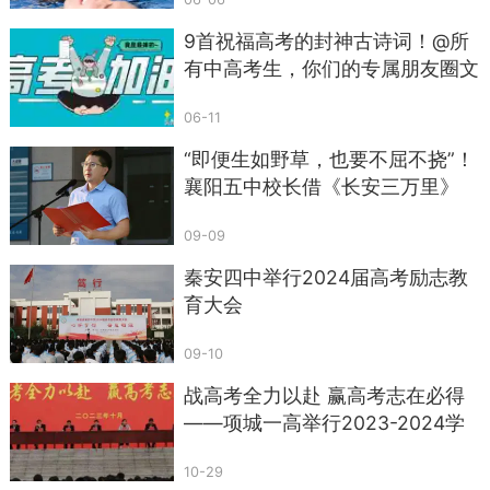
9首祝福高考的封神古诗词！@所
有中高考生，你们的专属朋友圈文
案
06-11
“即便生如野草，也要不屈不挠”！
襄阳五中校长借《长安三万里》
《八角笼中》激励学生
09-09
秦安四中举行2024届高考励志教
育大会
09-10
战高考全力以赴 赢高考志在必得
——项城一高举行2023-2024学
年度高三年级秋季开学典礼暨表彰
10-29
大会