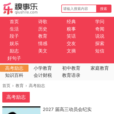
搜索
首页
诗歌
经典
学问
生活
历史
糗事
奇闻
段子
教育
笑话
说说
娱乐
情感
交友
探索
励志
美文
文摘
短信
好句子
高考励志
小学教育
初中教育
家庭教育
知识百科
会计财税
教育语录
首页
›
教育
›
高考励志
高考励志
2027 届高三动员会纪实