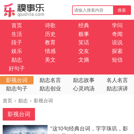
搜索
首页
诗歌
经典
学问
生活
历史
糗事
奇闻
段子
教育
笑话
说说
娱乐
情感
交友
探索
励志
美文
文摘
短信
好句子
影视台词
励志名言
励志故事
名人名言
励志句子
励志创业
心灵鸡汤
励志演讲
首页
›
励志
›
影视台词
影视台词
“这10句经典台词，字字珠玑，影