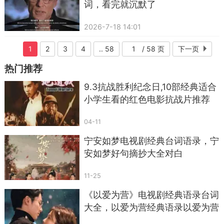
词，看完就沉默了
2026-7-18 14:01
1
2
3
4
.. 58
/ 58 页
下一页
热门推荐
9.3抗战胜利纪念日,10部经典适合
小学生看的红色电影抗战片推荐
...
04-11
宁安如梦电视剧经典台词语录，宁
安如梦好句摘抄大全对白
11-25
《以爱为营》电视剧经典语录台词
大全，以爱为营经典语录以爱为营
经典句子