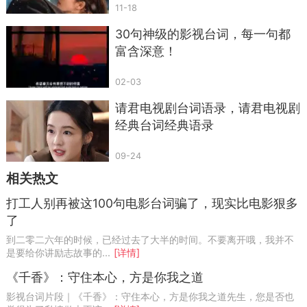
11-18
30句神级的影视台词，每一句都
富含深意！
02-03
请君电视剧台词语录，请君电视剧
经典台词经典语录
09-24
相关热文
打工人别再被这100句电影台词骗了，现实比电影狠多
了
到二零二六年的时候，已经过去了大半的时间。不要离开哦，我并不
是要给你讲励志故事的...
[详情]
《千香》：守住本心，方是你我之道
影视台词片段｜《千香》：守住本心，方是你我之道先生，您是否也