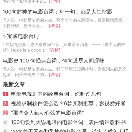
觉得为了私情做本不该...
[详情]
100句封神的电影台词：每一句，都是人生缩影
有人说，电影是浓缩的人生。两个小时的光影流转，藏尽世间悲欢、
人性冷暖、爱恨取舍。...
[详情]
✨宝藏电影台词
1.希望是好事，也许是世间至善，好事永不消逝。——《肖申克的救
赎》Hope is a good t...
[详情]
电影史 100 句经典台词，句句道尽人间况味
有人说，电影是浓缩的人生。我们只用短短两小时，旁观别人的悲欢
起落，回头照见自己的...
[详情]
最新文章
电影电视剧中的经典台词，你听过几句
1
视频录制软件怎么选？6款实测推荐，影视爱好者
2
台词截取指南
“那些令人触动心弦的电影台词”
3
100句爱到天昏地暗的电影台词，表白情话教科书
4
来了
20句关于无奈和妥协的电影台词，说出了成年人现
5