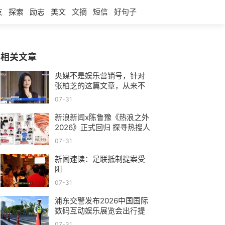
友
探索
励志
美文
文摘
短信
好句子
相关文章
央媒不是娱乐营销号，针对
张柏芝的这篇文章，从来不
止是娱乐新闻
07-31
新浪新闻x陈鲁豫《热浪之外
2026》正式回归 探寻热搜人
物的真实人生
07-31
新闻速读：足联抵制提案受
阻
07-31
浦东交警发布2026中国国际
数码互动娱乐展览会出行提
示
07-31