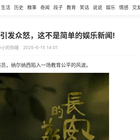
生活
历史
糗事
奇闻
段子
教育
笑话
说说
娱乐
情感
交
引发众怒，这不是简单的娱乐新闻!
小小的你硪
2025-6-15 14:01
演员，纳尔纳西陷入一场教育公平的风波。