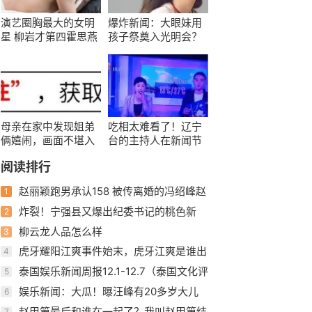
演艺圈胸最大的女明
爆炸新闻：大眼妹用
星 柳岩才第四霍思燕
孩子祭奠入光明会？
竟也上榜
杨颖又是，黄晓明实
惨！
母亲在家中发现姐弟
吃相太难看了！辽宁
俩嬉闹，画面不堪入
台的主持人在新闻节
目，母亲怒了：你俩
目里吃月饼当推销
阅读排行
在干啥
员！
赵丽颖跑男承认158 被传离婚的冯绍峰赵
1
丽颖现状如何
炸裂！宁强县又爆出纪委书记的桃色新
2
闻，聊天记录不堪入眼！
柳云龙人品怎么样
3
虎牙耀阳江爽事件始末，虎牙江爽是谁出
4
了什么事？
泰国娱乐新闻周报12.1-12.7（泰国文化评
5
论人陈星宇分享泰剧资讯
娱乐新闻：大瓜！曝汪峰有20多岁大儿
6
子，曾进网戒中心，梳两条辫
赵甲第最后和谁在一起了？我叫赵甲第结
7