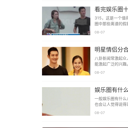
看完娱乐圈
315，这是一个
圈中那些离谱的假
08-07
明星情侣分合
八卦新闻常激起众
能激起广泛的兴趣
08-07
娱乐圈有什
一般娱乐圈有什么
也会让人觉得说得
08-07