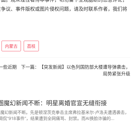
在争议、事件版权或图片侵权问题，请及时联系作者，我们将
内蒙古
荔枝
是一些近期
下一篇：
【突发新闻】以色列国防部大楼遭导弹袭击，
局势紧张升级
乐圈魔幻新闻不断：明星离婚官宣无缝衔接
圈，魔幻新闻不断。先是顿涅茨克拳击主席弗拉基米尔·卢洛夫遭遇袭击，
侃“918事件”，结果遭到全网痛骂、封禁。而AI换脸诈骗的...