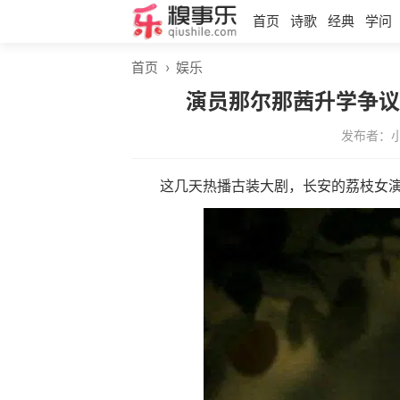
首页
诗歌
经典
学问
首页
›
娱乐
演员那尔那茜升学争议
发布者：
这几天热播古装大剧，长安的荔枝女