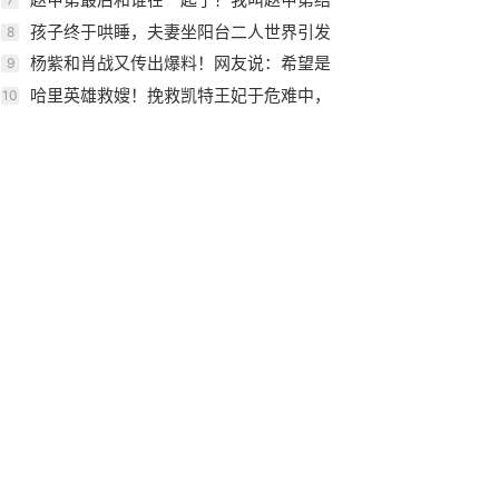
局是什么？
孩子终于哄睡，夫妻坐阳台二人世界引发
8
网友热议，稳稳的幸福！
杨紫和肖战又传出爆料！网友说：希望是
9
真的！
哈里英雄救嫂！挽救凯特王妃于危难中，
10
卡米拉的算盘落空了