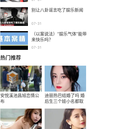
别让八卦谣言吃了娱乐新闻
07-31
（以案说法）“娱乐气体”能带
来快乐吗？
07-31
热门推荐
安悦溪池昌旭恋情公
迪丽热巴结婚了吗 婚
布
后生三个娃小名都取
好了