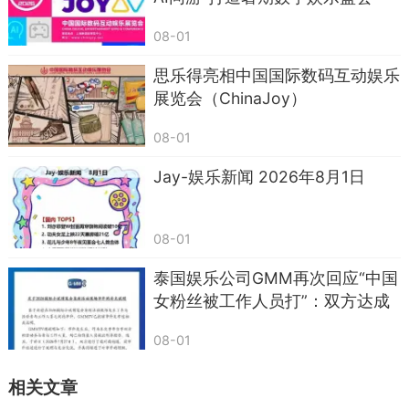
08-01
思乐得亮相中国国际数码互动娱乐
展览会（ChinaJoy）
08-01
Jay-娱乐新闻 2026年8月1日
毕竟，咱们打开电视，还是想看到点有深度的
内容，而不是满屏的推销和带货。
08-01
希望辽宁经济台能好好琢磨琢磨，别最后把自
泰国娱乐公司GMM再次回应“中国
个儿的招牌都给砸了。
女粉丝被工作人员打”：双方达成
和解，此前被暂时停职的工作人员
08-01
已恢复原有工作职责
相关文章