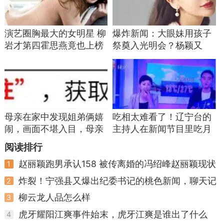
演艺圈胸最大的女明星 柳
爆炸新闻：大眼妹用孩子
岩才第四霍思燕竟也上榜
祭奠入光明会？杨颖又
是，黄晓明实惨！
母亲在家中发现姐弟俩嬉
吃相太难看了！辽宁台的
闹，画面不堪入目，母亲
主持人在新闻节目里吃月
怒了：你俩在干啥
饼当推销员！
阅读排行
赵丽颖跑男承认158 被传离婚的冯绍峰赵丽颖现状
1
如何
炸裂！宁强县又爆出纪委书记的桃色新闻，聊天记
2
录不堪入眼！
柳云龙人品怎么样
3
虎牙耀阳江爽事件始末，虎牙江爽是谁出了什么
4
事？