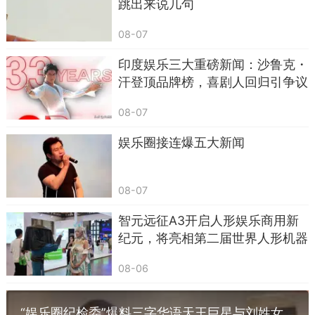
跳出来说几句
啊，就是那个因为举报出租车司机出名的哥们儿，
08-07
个子不高，但挺有辨识度。
印度娱乐三大重磅新闻：沙鲁克・
汗登顶品牌榜，喜剧人回归引争议
08-07
娱乐圈接连爆五大新闻
08-07
智元远征A3开启人形娱乐商用新
纪元，将亮相第二届世界人形机器
人运动会
08-06
现在好了，早晚直播间见，跟粉丝混得比跟同
“娱乐圈纪检委”爆料三字华语天王巨星与刘姓女