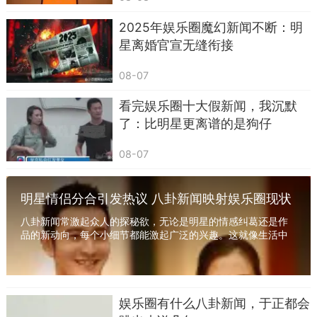
直接辞职玩起了直播，估摸着是觉得直播来钱更快
更自由吧。
2025年娱乐圈魔幻新闻不断：明
星离婚官宣无缝衔接
08-07
看完娱乐圈十大假新闻，我沉默
了：比明星更离谱的是狗仔
08-07
明星情侣分合引发热议 八卦新闻映射娱乐圈现状
八卦新闻常激起众人的探秘欲，无论是明星的情感纠葛还是作
品的新动向，每个小细节都能激起广泛的兴趣。这就像生活中
的调味品，让人们在繁忙之余有了闲聊的话题，...
关健、郝宁他们也是，直播间成了第二个家，
卖货卖得不亦乐乎，电视上的节目反而成了副业。
娱乐圈有什么八卦新闻，于正都会
特别是那个关键，以前可是辽宁经济台的首席