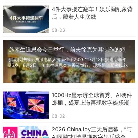
4件大事接连翻车！娱乐圈乱象背
后，藏着人生底线
08-03
施南生追思会今日举行，前夫徐克为其制作的短
片在会上播放，生前多位娱乐圈好友出席
据现代快报：资深电影人施南生于2026年7月13日病逝，享年
75岁。8月2日，施南生追思会在香港举行。现场通道两旁以花
海为主，布置简洁优雅、庄严肃穆。相伴多年的...
这辽宁经济台，到底是咋了？
难道真的到了要靠主持人卖货来维持生计的地
1000Hz显示屏全球首秀、AI硬件
步？还是说，这是电视行业转型的新尝试？
爆棚，盛夏上海再现数字娱乐潮
但不管咋样，这吃相确实有点难看，观众心里
08-02
也不是滋味。
2026 ChinaJoy三天后启幕，“与
AI同游”打造暑期数字娱乐盛会