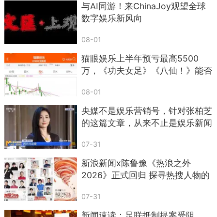
与AI同游！来ChinaJoy观望全球
数字娱乐新风向
08-01
猫眼娱乐上半年预亏最高5500
万，《功夫女足》《八仙！》能否
撑起下半年修复？
08-01
央媒不是娱乐营销号，针对张柏芝
的这篇文章，从来不止是娱乐新闻
07-31
新浪新闻x陈鲁豫《热浪之外
2026》正式回归 探寻热搜人物的
真实人生
07-31
新闻速读：足联抵制提案受阻