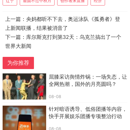
辽宁
最圆不过中秋月
创作者来直播
经济
上一篇：
央妈都听不下去，奥运泳队《孤勇者》登
上新闻联播，结果被消音了
下一篇：
库尔斯克打到第32天：乌克兰搞出了一个
世界大新闻
为你推荐
屈膝采访舆情炸锅：一场失态，让
全网热潮，国外的月亮圆吗？
08-08
针对暗语诱导、低俗团播等内容，
再瞅瞅那些咱们辽沈地区的明星主持人，康
快手开展娱乐团播专项整治行动
达、太昊，一个个跟消失了一样，特别是王太昊，
08-08