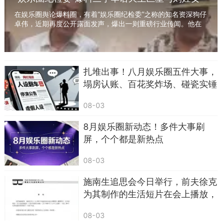
事还熟。郝宁戴着眼镜，文质彬彬的，屈伸也是，
子共同进退一家西安公司且生下私生子，公司大
在娱乐圈舆论爆料圈，有着“娱乐圈纪检委”之称的知名资深狗仔
一个个都转战直播间，这画风突变得让人措手不
老板差点头顶大草原成“接盘侠”，周天王又躺枪
卓伟，近期再度公开露面发声，爆出一则重磅行业传闻。他在
了！ ...
和老友的访谈对话中，披露了一桩尘封多年...
及。
扎堆出事！八月娱乐圈五件大事，
塌房认账、百花奖炸场、碰瓷实锤
08-03
8月娱乐圈新动态！多件大事刷
屏，个个都是新热点
08-03
施南生追思会今日举行，前夫徐克
为其制作的生活短片在会上播放，
生前多位娱乐圈好友出席送别
08-03