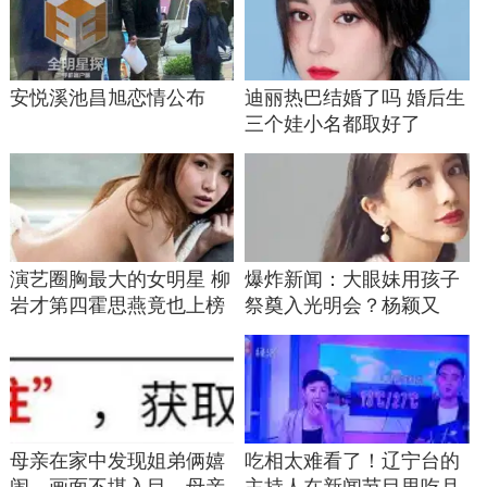
安悦溪池昌旭恋情公布
迪丽热巴结婚了吗 婚后生
三个娃小名都取好了
演艺圈胸最大的女明星 柳
爆炸新闻：大眼妹用孩子
岩才第四霍思燕竟也上榜
祭奠入光明会？杨颖又
是，黄晓明实惨！
母亲在家中发现姐弟俩嬉
吃相太难看了！辽宁台的
闹，画面不堪入目，母亲
主持人在新闻节目里吃月