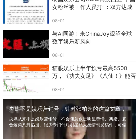
女粉丝被工作人员打”：双方达成
和解，此前被暂时停职的工作人员
08-01
已恢复原有工作职责
与AI同游！来ChinaJoy观望全球
数字娱乐新风向
08-01
猫眼娱乐上半年预亏最高5500
万，《功夫女足》《八仙！》能否
撑起下半年修复？
08-01
央媒不是娱乐营销号，针对张柏芝的这篇文章，
从来不止是娱乐新闻
央媒从来不是娱乐营销号，不会随意跟进明星恋情、离婚、复
合这类八卦热搜。很少专门针对明星私人感情刊发稿件，可偏
偏，关于张柏芝的这篇文章出现了。 懂的人明...