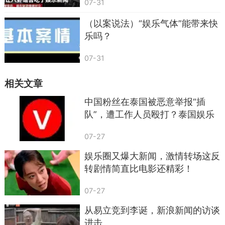
07-31
（以案说法）“娱乐气体”能带来快
乐吗？
07-31
相关文章
中国粉丝在泰国被恶意举报“插
队”，遭工作人员殴打？泰国娱乐
公司GMM：存在过度用力行为，
07-27
非正式员工，已暂停聘用
娱乐圈又爆大新闻，激情转场这反
转剧情简直比电影还精彩！
07-27
从易立竞到李诞，新浪新闻的访谈
进击