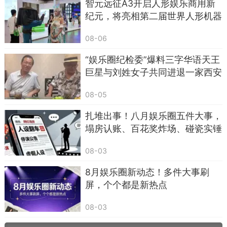
智元远征A3开启人形娱乐商用新
纪元，将亮相第二届世界人形机器
人运动会
08-06
“娱乐圈纪检委”爆料三字华语天王
巨星与刘姓女子共同进退一家西安
公司且生下私生子，公司大老板差
08-05
点头顶大草原成“接盘侠”，周天王
又躺枪了！ ...
扎堆出事！八月娱乐圈五件大事，
塌房认账、百花奖炸场、碰瓷实锤
08-03
8月娱乐圈新动态！多件大事刷
屏，个个都是新热点
08-03