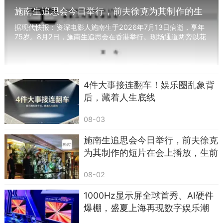
施南生追思会今日举行，前夫徐克为其制作的生
活短片在会上播放，生前多位娱乐圈好友出席送
据现代快报：资深电影人施南生于2026年7月13日病逝，享年
别
75岁。8月2日，施南生追思会在香港举行。现场通道两旁以花
海为主，布置简洁优雅、庄严肃穆。相伴多年的...
4件大事接连翻车！娱乐圈乱象背
后，藏着人生底线
08-03
施南生追思会今日举行，前夫徐克
为其制作的短片在会上播放，生前
多位娱乐圈好友出席
08-02
1000Hz显示屏全球首秀、AI硬件
爆棚，盛夏上海再现数字娱乐潮