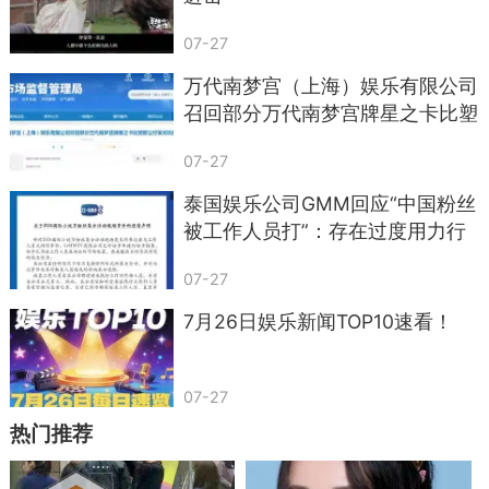
07-27
万代南梦宫（上海）娱乐有限公司
召回部分万代南梦宫牌星之卡比塑
胶公仔发光玩具
07-27
泰国娱乐公司GMM回应“中国粉丝
被工作人员打”：存在过度用力行
为，涉事员工系非正式员工，已暂
07-27
停聘用；否认起诉被打粉丝，种族
歧视
7月26日娱乐新闻TOP10速看！
07-27
热门推荐