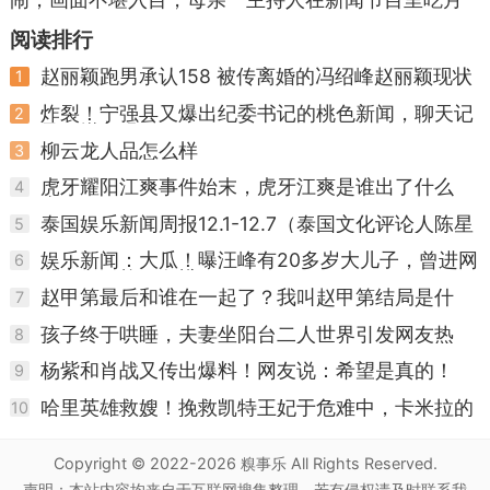
怒了：你俩在干啥
饼当推销员！
阅读排行
赵丽颖跑男承认158 被传离婚的冯绍峰赵丽颖现状
1
如何
炸裂！宁强县又爆出纪委书记的桃色新闻，聊天记
2
录不堪入眼！
柳云龙人品怎么样
3
虎牙耀阳江爽事件始末，虎牙江爽是谁出了什么
4
事？
泰国娱乐新闻周报12.1-12.7（泰国文化评论人陈星
5
宇分享泰剧资讯
娱乐新闻：大瓜！曝汪峰有20多岁大儿子，曾进网
6
戒中心，梳两条辫
赵甲第最后和谁在一起了？我叫赵甲第结局是什
7
么？
孩子终于哄睡，夫妻坐阳台二人世界引发网友热
8
议，稳稳的幸福！
杨紫和肖战又传出爆料！网友说：希望是真的！
9
哈里英雄救嫂！挽救凯特王妃于危难中，卡米拉的
10
算盘落空了
Copyright © 2022-2026
糗事乐
All Rights Reserved.
声明：本站内容均来自于互联网搜集整理，若有侵权请及时联系我