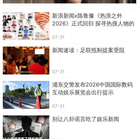
新浪新闻x陈鲁豫《热浪之外
2026》正式回归 探寻热搜人物的
真实人生
07-31
新闻速读：足联抵制提案受阻
07-31
浦东交警发布2026中国国际数码
互动娱乐展览会出行提示
07-31
别让八卦谣言吃了娱乐新闻