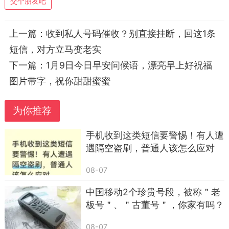
交个朋友吧
吗？”的短信，或是一段长长的语音，虽然简单，却
让人感受到无比的安心。
上一篇：
收到私人号码催收？别直接挂断，回这1条
我喜欢那种奇奇怪怪的感觉——我们之间的小
短信，对方立马变老实
秘密、那些只有自己懂的趣事，像是夜空中闪烁的
下一篇：
1月9日今日早安问候语，漂亮早上好祝福
星辰，点缀着彼此的生命。我们用这些“奇奇怪
图片带字，祝你甜甜蜜蜜
怪”的点滴，构筑起一段属于自己的独特世界。在这
个世界里，没有太多的喧嚣，没有太多的浮华，只
为你推荐
有纯粹的心意和真挚的关怀。
手机收到这类短信要警惕！有人遭
遇隔空盗刷，普通人该怎么应对
08-07
中国移动2个珍贵号段，被称＂老
板号＂、＂古董号＂，你家有吗？
08-07