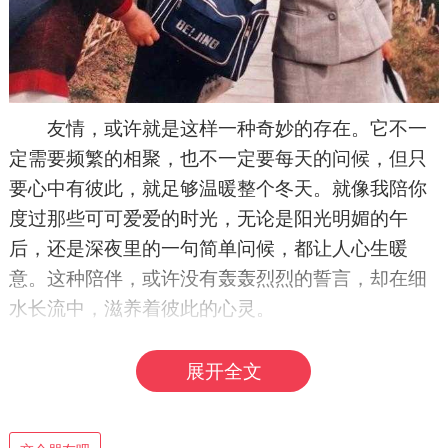
友情，或许就是这样一种奇妙的存在。它不一
定需要频繁的相聚，也不一定要每天的问候，但只
要心中有彼此，就足够温暖整个冬天。就像我陪你
度过那些可可爱爱的时光，无论是阳光明媚的午
后，还是深夜里的一句简单问候，都让人心生暖
意。这种陪伴，或许没有轰轰烈烈的誓言，却在细
水长流中，滋养着彼此的心灵。
有时候，友情就像一杯浓郁的咖啡，虽不常
展开全文
喝，却每次都能带来满满的温暖。我们或许没有太
多的时间在一起，却用那些零碎的瞬间，堆砌起一
座坚不可摧的友情城堡。或许，是一句“你还好