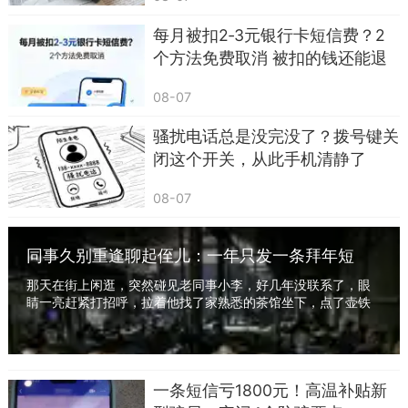
每月被扣2‑3元银行卡短信费？2
个方法免费取消 被扣的钱还能退
友情，也许就是这样一种奇妙的存在。它不需
回
08-07
要每天的问候，也不需要频繁的相聚，只要心中有
彼此，就能在平凡中找到不平凡的感动。就像我陪
骚扰电话总是没完没了？拨号键关
你走过那些可可爱爱的日子，无论是欢笑还是泪
闭这个开关，从此手机清静了
水，都在心底留下了最珍贵的记忆。这些点点滴
08-07
滴，汇聚成一条温暖的河流，流淌在我们的生命
里，永不停歇。
同事久别重逢聊起侄儿：一年只发一条拜年短
在这个世界上，有太多的事情值得我们去追
信，一切向钱看教育得好，亲情淡了，老了只能
那天在街上闲逛，突然碰见老同事小李，好几年没联系了，眼
靠自己
逐，但真正值得珍惜的，还是那些陪伴我们走过风
睛一亮赶紧打招呼，拉着他找了家熟悉的茶馆坐下，点了壶铁
观音，边喝边聊起来，先说说各自工作近况，他...
雨的朋友。即使不能时时相见，但只要心中有你，
便已足够。那份惦记，像春天的细雨，润物无声，
却滋养着我们的心田。
一条短信亏1800元！高温补贴新