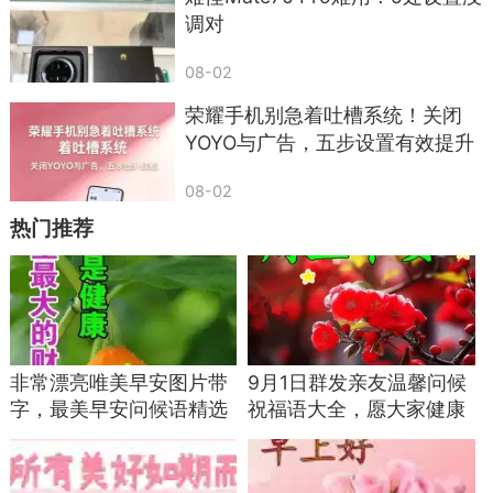
调对
08-02
荣耀手机别急着吐槽系统！关闭
YOYO与广告，五步设置有效提升
续航
08-02
热门推荐
非常漂亮唯美早安图片带
9月1日群发亲友温馨问候
字，最美早安问候语精选
祝福语大全，愿大家健康
关心亲友祝福语
快乐，周五愉快！