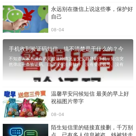
不能时时相伴，但只要心中有你，就已足够幸福。
永远别在微信上说这些事，保护好
让我们用那份奇奇怪怪的、可可爱爱的友情，书写
自己
属于我们的永恒篇章。
08-04
手机收到验证码短信，搞不清楚是干什么的？今
天一次说清楚
不知道大家有没有遇见过这种情况，安安静静刷手机，短信突
然弹出一条验证码。自己没有注册软件、没有登录账号、没有
办理任何业务，这条短信凭空出现。有的人随手...
温馨早安问候短信 最美的早上好
祝福图片带字
08-04
陌生短信里的链接直接删，千万别
点，已有多人信息被盗、钱被转走