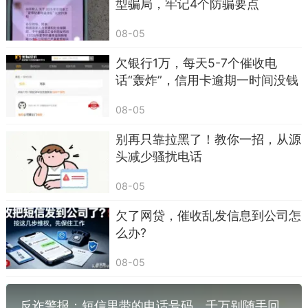
型骗局，牢记4个防骗要点
我喜欢那种“懂我的奇奇怪怪”的感觉。或许，
我们都曾有过那些无法用言语表达的情感，只能用
08-05
一个微笑、一个眼神去传递。友情，就是这样一种
欠银行1万，每天5-7个催收电
无声的陪伴，它无需太多华丽的辞藻，只需要一份
话“轰炸”，信用卡逾期一时间没钱
真心，就足以温暖整个世界。
还，遭受“暴力催收” 怎么办？
08-05
在未来的日子里，无论天涯海角，我都希望这
别再只靠拉黑了！教你一招，从源
份友情能像那不灭的星光，照亮彼此的夜空。即使
头减少骚扰电话
不常相见，也能在心里默默牵挂。因为，最好的友
情，或许就是这样一种默默的守望：在你需要的时
08-05
候，静静地出现；在你快乐的时候，悄悄地祝福。
欠了网贷，催收乱发信息到公司怎
么办?
08-05
反诈警报：短信里带的电话号码，千万别随手回