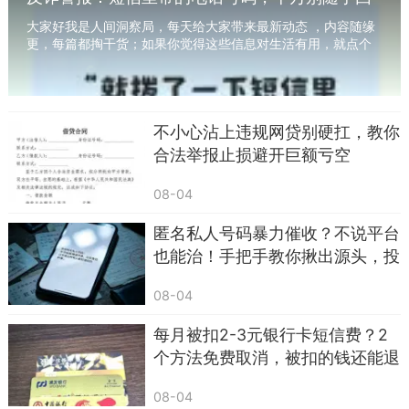
拨！已有多人中招
大家好我是人间洞察局，每天给大家带来最新动态 ，内容随缘
更，每篇都掏干货；如果你觉得这些信息对生活有用，就点个
关注～昨天我表姐差点儿把半辈子积蓄给搭进...
不小心沾上违规网贷别硬扛，教你
合法举报止损避开巨额亏空
08-04
朋友啊，感谢你让我懂得了友情的真谛。它不
在于频繁的见面，而在于那份真挚的心意。我们用
匿名私人号码暴力催收？不说平台
奇奇怪怪的方式，守护着这份难得的情谊。愿我们
也能治！手把手教你揪出源头，投
诉到关停
都能在未来的日子里，带着这份温暖，继续前行。
08-04
因为，最好的友情，就是那份在心底永不褪色的惦
每月被扣2-3元银行卡短信费？2
记和陪伴。
个方法免费取消，被扣的钱还能退
这，就是我们最美的友情故事。简单，却深
回
08-04
刻；平凡，却温暖。愿所有的朋友都能明白，虽然