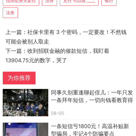
信用记录关爱日
法律
支付 可以很 ____
银行
根据《中华人民共和国民事诉讼法》相关规
法务
定，只有人民法院等司法机关，在受理诉讼、作出
裁定或判决后，才能依法采取冻结、划扣等强制措
上一篇：
社保卡里有 3 个密码，一定要改！不然钱
施。简单说，催收只能通过沟通、协商的方式催
可能会被别人取走
款，所谓“一句话冻结账户”“直接立案抓人”，都是不
下一篇：
收到招联金融的催款短信，我盯着
符合法律规定的话术。
13904.75元的数字，哭了
2026年，国家多部门持续规范网贷催收行为，
为你推荐
明确禁止软暴力、虚假恐吓等违规催收方式。但仍
有部分催收利用逾期借款人的恐慌心理，伪造司法
同事久别重逢聊起侄儿：一年只发
相关通知，达到快速催款的目的。
一条拜年短信，一切向钱看教育得
好，亲情淡了，老了只能靠自己
二、2026年高频套路：伪造12368立案短信，
08-05
谎称账户冻结
一条短信亏1800元！高温补贴新
近期最常见的催收套路，就是仿冒法院官方号
型骗局，牢记4个防骗要点