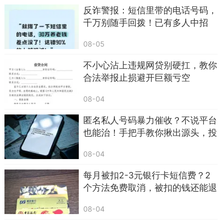
（二）真假12368短信，3点快速辨别
反诈警报：短信里带的电话号码，
千万别随手回拨！已有多人中招
12368是全国法院统一的司法服务热线，官方
只会通过这个号码发送真实的司法流程通知，但催
08-05
收会用改号软件、伪基站仿冒，两者区别很明显：
不小心沾上违规网贷别硬扛，教你
合法举报止损避开巨额亏空
真实12368短信（官方通知）
- 内容客观：仅告知案件基本信息，包括受理
08-04
法院全称、8位数正式案号、调解员/法官姓名及电
匿名私人号码暴力催收？不说平台
话、调解或应诉时间；
也能治！手把手教你揪出源头，投
诉到关停
- 无敏感要求：不会带转账链接、不会索要银
08-04
行卡密码、不会威胁恐吓、不会要求私下联系；
每月被扣2-3元银行卡短信费？2
- 发送场景：仅针对已进入诉前调解、立案、
个方法免费取消，被扣的钱还能退
开庭流程的案件当事人。
回
08-04
伪造12368短信（催收套路）