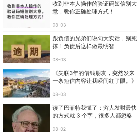
收到非本人操作的验证码短信别大
通过邮件、短信发送无法院公章、无正规案号
意，教你正确处理方式！
的“律师函”“起诉书”，声称“已委托律师起诉，等待
开庭”。
08-03
辨别：正规法律文书会通过EMS法院专递邮
跟负债的兄弟们说句大实话，别死
寄，有法院红色公章、完整案号，可通过法院官网
撑！负债后这样做最明智
查询核实。
08-03
（二）骚扰亲友、单位
《失联3年的借钱朋友，突然发来
逾期后，催收频繁打电话、发短信给借款人的
一条短信内容让我瞬间红了眼。》
家人、朋友、同事，甚至联系工作单位，曝光欠款
08-03
信息，施加舆论压力。
读了巴菲特我懂了：穷人发财最快
提醒：2026年监管明确禁止催收骚扰无关第三
的方式就 3 个字，很多人都忽略
方，这种行为属于违规软暴力，可保留证据投诉举
了
08-02
报。