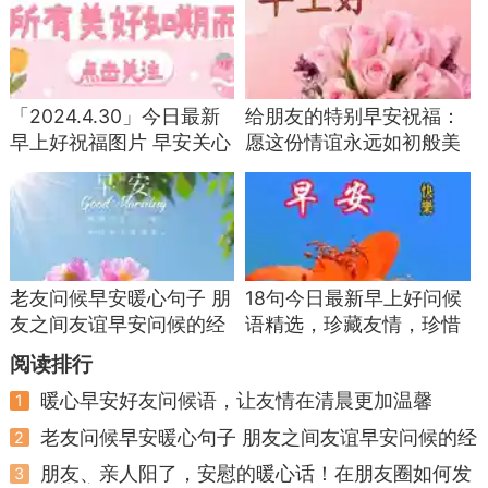
- 保留通话录音、聊天记录等证据；
- 拒绝“私下转账”“高额手续费”等不合理要求；
「2024.4.30」今日最新
给朋友的特别早安祝福：
- 协商一致后，签订书面协议，避免后续纠
早上好祝福图片 早安关心
愿这份情谊永远如初般美
纷。
朋友的问候语
好
（三）保留违规证据，依法维权
遇到催收骚扰亲友、伪造法律文书、威胁恐吓
等违规行为，保留好短信截图、通话录音、聊天记
老友问候早安暖心句子 朋
18句今日最新早上好问候
录等证据，通过以下渠道投诉：
友之间友谊早安问候的经
语精选，珍藏友情，珍惜
典句子
缘分
1. 12378银保监投诉热线；
阅读排行
2. 12368法院投诉渠道；
暖心早安好友问候语，让友情在清晨更加温馨
1
老友问候早安暖心句子 朋友之间友谊早安问候的经
3. 12315平台投诉；
2
典句子
朋友、亲人阳了，安慰的暖心话！在朋友圈如何发
3
4. 网贷平台所在地的金融监管部门。