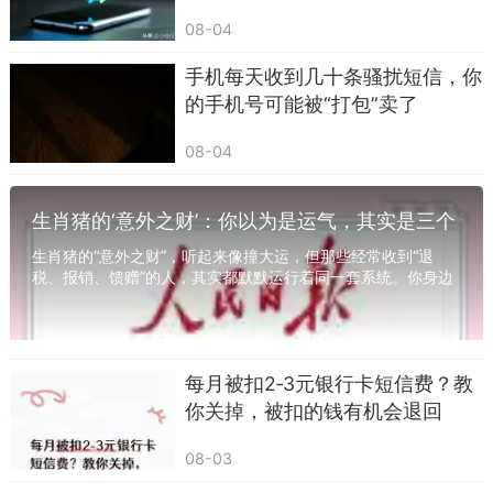
法院审核后可冻结账户。冻结期限通常30天，若30
08-04
天内平台未正式起诉，冻结会自动解除；且冻结仅
限制资金使用，不会直接划扣。
手机每天收到几十条骚扰短信，你
的手机号可能被“打包”卖了
2. 强制执行冻结（判决后）
08-04
法院判决借款人还款，借款人拒不履行，平台
申请强制执行，法院可冻结、划扣账户资金。
生肖猪的‘意外之财’：你以为是运气，其实是三个
而催收日常说的“马上冻结”“系统自动冻结”“不
系统在运作
生肖猪的“意外之财”，听起来像撞大运，但那些经常收到“退
还款冻结所有账户”，99%是虚假话术，目的是制造
税、报销、馈赠”的人，其实都默默运行着同一套系统。你身边
一定有这样的人——每年三月份准时收到一...
恐慌，逼迫借款人尽快还款。
三、其他常见催收套路，2026年仍需警惕
每月被扣2‑3元银行卡短信费？教
除了伪造12368短信、谎称账户冻结，还有几
你关掉，被扣的钱有机会退回
种套路也很常见，同样需要理性辨别：
08-03
（一）伪造律师函、起诉书