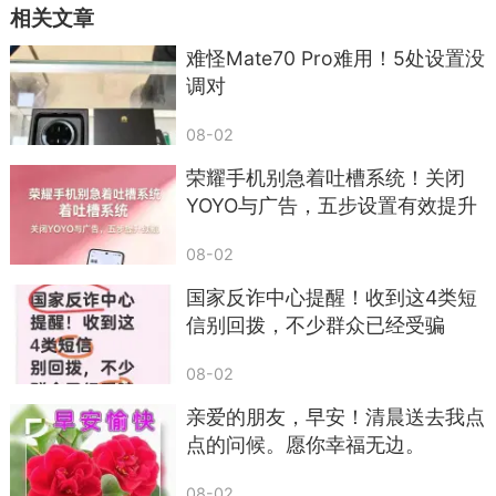
（三）谎称影响征信、子女上学
相关文章
“逾期不还，征信黑一辈子，子女不能上学、考
难怪Mate70 Pro难用！5处设置没
调对
公”，这类话术也很有迷惑性。
真相：网贷逾期确实可能影响个人征信，但不
08-02
会直接导致子女无法上学、考公，属于夸大恐吓。
荣耀手机别急着吐槽系统！关闭
YOYO与广告，五步设置有效提升
（四）低价还款诱惑
续航
“现在还款只需还本金，利息全免”“一次性结清
08-02
可减免50%欠款”，诱导借款人借钱还款。
国家反诈中心提醒！收到这4类短
信别回拨，不少群众已经受骗
提醒：部分平台确实有协商政策，但必须通过
官方客服渠道确认，私下联系的“减免”多为骗局，
08-02
转账后可能仍被催收。
亲爱的朋友，早安！清晨送去我点
四、逾期后正确应对：不恐慌、不盲目转账，
点的问候。愿你幸福无边。
做好3件事
08-02