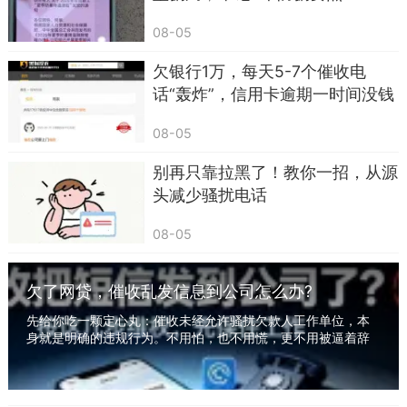
码12368发送短信，内容多涉及“贷款诈骗立案”“24
小时冻结账户”“立即还款撤案”等，9成逾期人员收
08-05
到后都会慌乱失措。
欠银行1万，每天5-7个催收电
话“轰炸”，信用卡逾期一时间没钱
（一）真实案例：一条假短信，差点转钱被骗
还，遭受“暴力催收” 怎么办？
42岁的王先生去年生意周转借了网贷，今年3
08-05
月开始逾期。5月中旬，他收到一条显示“12368”的
别再只靠拉黑了！教你一招，从源
短信，内容写着：【XX法院】王先生，你涉嫌网贷
头减少骚扰电话
恶意逾期，已立案受理，现申请冻结你名下银行
08-05
卡、微信账户，24小时内联系法务XXX（手机号）
还款可撤案，否则后果自负。
欠了网贷，催收乱发信息到公司怎么办?
王先生看到“12368”和“立案”“冻结”，瞬间慌了
先给你吃一颗定心丸：催收未经允许骚扰欠款人工作单位，本
神，担心影响工资卡使用，差点就给短信里的手机
身就是明确的违规行为。不用怕，也不用慌，更不用被逼着辞
职。有一套完整可操作的维权方法，照着做，既...
号转账。幸好他先咨询了懂法律的朋友，才知道这
是催收伪造的短信，根本不是法院官方通知。