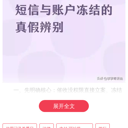
一、先明确核心：催收没权限直接立案、冻结
账户
展开全文
首先要厘清一个关键事实：网贷平台和外包催
收公司，都没有直接立案、冻结个人银行账户或支
付账户的法定权限。