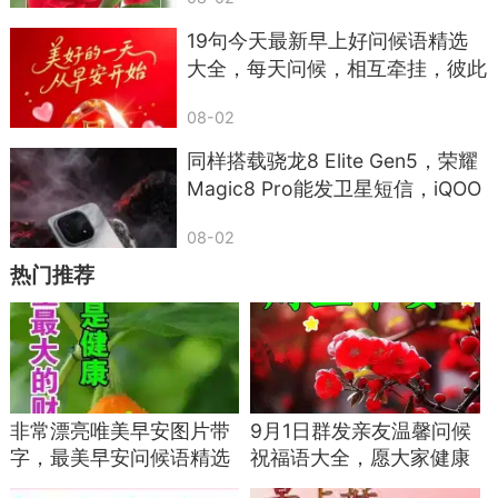
（一）核实通知真假，不被情绪左右
19句今天最新早上好问候语精选
收到“12368立案”“账户冻结”等通知时，先冷静
大全，每天问候，相互牵挂，彼此
祝福
下来，通过3个官方渠道核实：
08-02
1. 拨打区号+12368法院热线，报身份证号查
同样搭载骁龙8 Elite Gen5，荣耀
询是否有涉诉案件；
Magic8 Pro能发卫星短信，iQOO
15却只专注电竞？差距太意外
2. 登录“人民法院在线服务”小程序或中国审判
08-02
流程信息公开网，输入信息查询案件；
热门推荐
3. 联系网贷平台官方客服（通过APP内官方渠
道，非催收提供的号码），核实逾期处理方案。
（二）理性协商还款，拒绝不合理要求
若确实无力全额还款，可主动联系平台官方客
非常漂亮唯美早安图片带
9月1日群发亲友温馨问候
服，协商延期还款、分期还款、减免部分利息等方
字，最美早安问候语精选
祝福语大全，愿大家健康
关心亲友祝福语
快乐，周五愉快！
案，协商时注意：