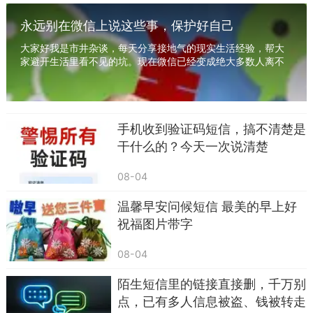
- 内容夸张：出现“贷款诈骗”“恶意逾期”“全网通
永远别在微信上说这些事，保护好自己
报”“立即冻结”等强硬威胁词汇；
大家好我是市井杂谈，每天分享接地气的现实生活经验，帮大
家避开生活里看不见的坑。现在微信已经变成绝大多数人离不
- 夹带私货：附带私人手机号、陌生链接，要
开的沟通工具，工作对接、家庭聊天、朋友闲聊...
求“联系法务还款”“点击链接解冻”；
- 细节漏洞：可能有错别字、表述混乱，没有
手机收到验证码短信，搞不清楚是
完整案号和法院全称。
干什么的？今天一次说清楚
（三）“账户冻结”的真相：分2种情况，催收多
08-04
为虚假恐吓
温馨早安问候短信 最美的早上好
催收口中的“冻结账户”，大多是口头施压，真
祝福图片带字
实的冻结只有两种合法情况：
08-04
1. 诉前/诉中财产保全（短期冻结）
陌生短信里的链接直接删，千万别
网贷平台向法院申请，担心借款人转移财产，
点，已有多人信息被盗、钱被转走