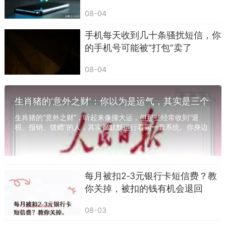
08-04
手机每天收到几十条骚扰短信，你
的手机号可能被“打包”卖了
08-04
生肖猪的‘意外之财’：你以为是运气，其实是三个
系统在运作
生肖猪的“意外之财”，听起来像撞大运，但那些经常收到“退
税、报销、馈赠”的人，其实都默默运行着同一套系统。你身边
一定有这样的人——每年三月份准时收到一...
每月被扣2‑3元银行卡短信费？教
你关掉，被扣的钱有机会退回
08-03