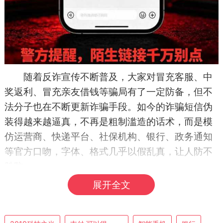
随着反诈宣传不断普及，大家对冒充客服、中
奖返利、冒充亲友借钱等骗局有了一定防备，但不
法分子也在不断更新诈骗手段。如今的诈骗短信伪
装得越来越逼真，不再是粗制滥造的话术，而是模
仿运营商、快递平台、社保机构、银行、政务通知
等官方口吻，字体、格式几乎以假乱真，让人防不
胜防。
展开全文
这类诈骗短信有明显共性：内容多以快递异
常、账户冻结、话费返还、社保认证、积分兑换、
证件到期为由，末尾附着一条简短网址链接，诱导