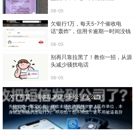
08-05
欠银行1万，每天5-7个催收电
话“轰炸”，信用卡逾期一时间没钱
还，遭受“暴力催收” 怎么办？
08-05
别再只靠拉黑了！教你一招，从源
头减少骚扰电话
08-05
欠了网贷，催收乱发信息到公司怎么办?
先给你吃一颗定心丸：催收未经允许骚扰欠款人工作单位，本
身就是明确的违规行为。不用怕，也不用慌，更不用被逼着辞
职。有一套完整可操作的维权方法，照着做，既...
不少中老年朋友、防范意识较弱的用户，最容