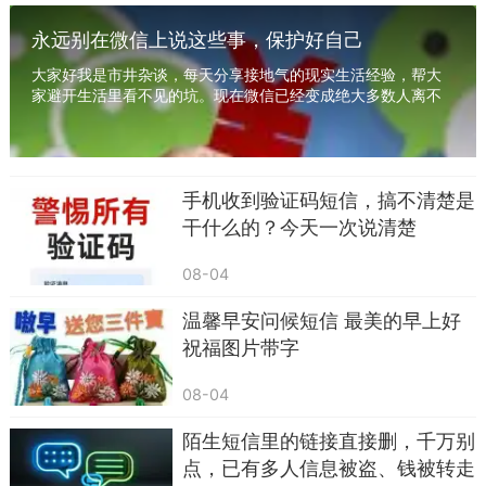
短信内的联系方式。
永远别在微信上说这些事，保护好自己
第三，手机及时开启安全防护软件，定期查杀
大家好我是市井杂谈，每天分享接地气的现实生活经验，帮大
家避开生活里看不见的坑。现在微信已经变成绝大多数人离不
病毒；不要随意ROOT、越狱手机，降低安全风
开的沟通工具，工作对接、家庭聊天、朋友闲聊...
险。
第四，切勿向任何人透露短信验证码，验证码
手机收到验证码短信，搞不清楚是
是资金安全的最后一道防线。
干什么的？今天一次说清楚
如果不慎误点链接，也不要慌乱。第一时间断
08-04
开手机网络，关闭移动数据与WiFi，立刻用手机安
全软件全盘查杀病毒。修改微信、支付宝、银行
温馨早安问候短信 最美的早上好
祝福图片带字
卡、各类社交账号的登录密码。一旦发现账户异
常、资金变动，马上冻结账户，并第一时间拨打110
08-04
报警，同时联系银行止付。
陌生短信里的链接直接删，千万别
点，已有多人信息被盗、钱被转走