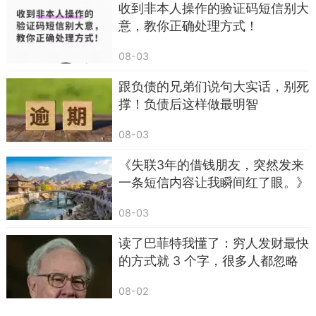
收到非本人操作的验证码短信别大
意，教你正确处理方式！
08-03
网络时代，诈骗手段花样翻新，但万变不离其
宗，都是利用人们的疏忽和侥幸心理行骗。守护手
跟负债的兄弟们说句大实话，别死
机安全，就是守护个人财产与隐私。反诈从来不是
撑！负债后这样做最明智
一个人的事，发现可疑短信、骗局线索，不妨转发
08-03
给家人、邻里、朋友，互相提醒、彼此监督。
《失联3年的借钱朋友，突然发来
提高警惕，摒弃侥幸心理，守住不点陌生链接
一条短信内容让我瞬间红了眼。》
这道底线，就能避开绝大多数网络陷阱，安心享受
便捷的数字生活。
08-03
读了巴菲特我懂了：穷人发财最快
的方式就 3 个字，很多人都忽略
了
08-02