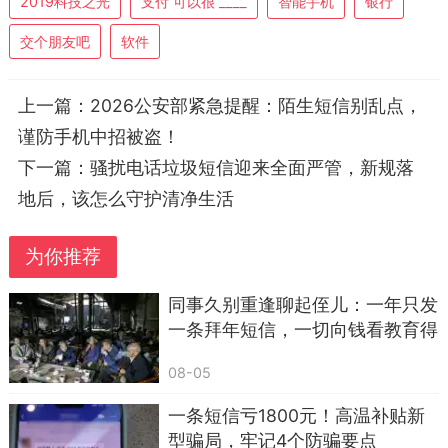
2019科技之光
支付 可以很 ____
智能手机
银行
用户点击查看详情、填写个人信息。很多人看到“快
交个朋友吧
软件
递问题”“账户异常”就心生紧张，下意识点开链接，
这一步，就刚好落入骗子的圈套。
上一篇：
2026公安部紧急提醒：陌生短信别乱点，
只要点击陌生链接，页面会自动跳转，悄悄在
谨防手机中招被盗！
手机后台下载木马病毒。病毒植入后，会静默运
下一篇：
骚扰电话垃圾短信迎来全面严管，新规落
行，偷偷读取手机里的通讯录、短信、相册、支付
地后，该怎么守护清净生活
账号、登录密码等全部隐私数据。不法分子拿到信
息后，轻则推送垃圾广告、恶意弹窗，重则直接登
为你推荐
录支付账户转走资金，还会利用通讯录向家人、朋
友发送诈骗信息，造成连环受害。
同事久别重逢聊起侄儿：一年只发
一条拜年短信，一切向钱看教育得
好，亲情淡了，老了只能靠自己
08-05
一条短信亏1800元！高温补贴新
型骗局，牢记4个防骗要点