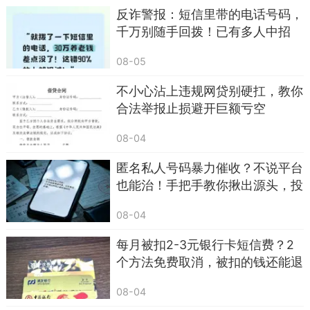
反诈警报：短信里带的电话号码，
易成为目标。部分人点击链接后，还会按照页面提
千万别随手回拨！已有多人中招
示填写身份证号、银行卡号、验证码，这更是把个
人财务安全彻底暴露。要记住，正规机构、银行、
08-05
快递公司，绝对不会通过短信发送网址链接，要求
不小心沾上违规网贷别硬扛，教你
用户在线填写银行卡、验证码等敏感信息。
合法举报止损避开巨额亏空
除了短信链接陷阱，当下还衍生出变种骗局：
08-04
伪基站群发虚假通知、微信群陌生链接、短视频私
匿名私人号码暴力催收？不说平台
信网址等，套路如出一辙。在这里整理几条简单易
也能治！手把手教你揪出源头，投
记的防范技巧，老少都能掌握。
诉到关停
第一，坚持“不点、不信、不填”三原则，陌生
08-04
短信、彩信里的链接，无论内容多紧急，一律不点
每月被扣2-3元银行卡短信费？2
击，直接删除。
个方法免费取消，被扣的钱还能退
回
第二，涉及资金、账户、证件、快递等问题，
08-04
主动通过官方APP、官方客服电话核实，绝不使用