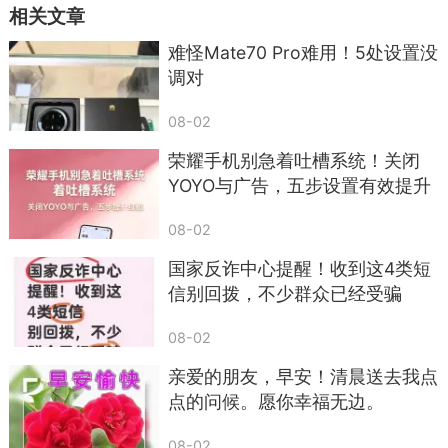
相关文章
难怪Mate70 Pro难用！5处设置没
调对
08-02
荣耀手机别急着吐槽系统！关闭
YOYO与广告，五步设置有效提升
续航
08-02
国家反诈中心提醒！收到这4类短
信别回拨，不少群众已经受骗
08-02
亲爱的朋友，早安！清晨送去我点
点的问候。愿你幸福无边。
08-02