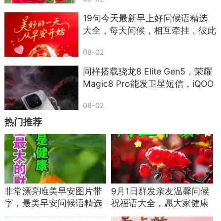
19句今天最新早上好问候语精选
大全，每天问候，相互牵挂，彼此
祝福
08-02
同样搭载骁龙8 Elite Gen5，荣耀
Magic8 Pro能发卫星短信，iQOO
15却只专注电竞？差距太意外
08-02
热门推荐
非常漂亮唯美早安图片带
9月1日群发亲友温馨问候
字，最美早安问候语精选
祝福语大全，愿大家健康
关心亲友祝福语
快乐，周五愉快！