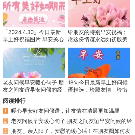
「2024.4.30」今日最新
给朋友的特别早安祝福：
早上好祝福图片 早安关心
愿这份情谊永远如初般美
朋友的问候语
好
老友问候早安暖心句子 朋
18句今日最新早上好问候
友之间友谊早安问候的经
语精选，珍藏友情，珍惜
典句子
缘分
阅读排行
暖心早安好友问候语，让友情在清晨更加温馨
1
老友问候早安暖心句子 朋友之间友谊早安问候的经
2
典句子
朋友、亲人阳了，安慰的暖心话！在朋友圈如何发
3