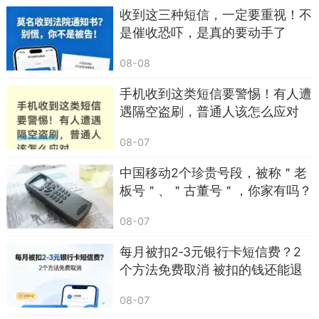
收到这三种短信，一定要重视！不
是催收恐吓，是真的要动手了
08-08
手机收到这类短信要警惕！有人遭
遇隔空盗刷，普通人该怎么应对
08-07
中国移动2个珍贵号段，被称＂老
板号＂、＂古董号＂，你家有吗？
08-07
二、冒充执法工作人员的核查来电，利用恐惧
每月被扣2‑3元银行卡短信费？2
心理实施诱导
个方法免费取消 被扣的钱还能退
回
多年以来，这类来电始终稳居诈骗榜单前列，
08-07
如今骗子的手段更加完善，不仅有严肃的语气，还