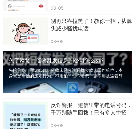
还，遭受“暴力催收” 怎么办？
这里有一条颠扑不破的常识：线下办案才是执
08-05
法工作的唯一正规流程，工作人员一定会当面出示
别再只靠拉黑了！教你一招，从源
有效证件，不会隔着一通电话线上办案，现实里根
头减少骚扰电话
本不存在所谓用于资金验资的监管账户。只要接到
08-05
这类通话，不用和对方进行过多沟通，立刻挂断，
有疑问直接拨打110线下咨询，不要被对方营造的紧
欠了网贷，催收乱发信息到公司怎么办?
张气氛裹挟。
先给你吃一颗定心丸：催收未经允许骚扰欠款人工作单位，本
近两年这类骗局还出现了新变种，骗子会引导
身就是明确的违规行为。不用怕，也不用慌，更不用被逼着辞
职。有一套完整可操作的维权方法，照着做，既...
当事人在正规政务软件内单线沟通，利用大家对官
方平台的信任感降低防备。无论对方依托哪一款软
件沟通，只要提出转账验资、资金保全的要求，一
反诈警报：短信里带的电话号码，
律判定为诈骗，千万不要独自去往偏僻角落接听电
千万别随手回拨！已有多人中招
话，防止被持续洗脑。
08-05
三、低息无抵押贷款审核来电，盯上资金周转