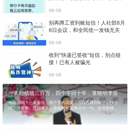
从反诈统计数据来看，这类骗局里，女性用户
占比超过七成，六十岁以上老年用户占到两成，主
08-08
要原因就是大家对自动扣费、订单损失格外敏感，
别再蹲工资到账短信！人社部8月
容易被短暂的焦虑打乱判断节奏。日常接到涉及订
6日会议，和全民统一发钱无关
单理赔、会员关闭的陌生来电，多停留两分钟冷静
08-08
思考，就能避开绝大多数圈套。
收到"快递已签收"短信，别点链
接！已有人被骗光
08-08
一条短信借三百万，四个字回十年，黄晓明李亚
鹏交情你看懂了吗？
你敢信吗？一条短信，四个字的回复，三百万就到账了。没合
同、没借条、没担保人，连啥时候还都没问一句。此等剧情，
若置于电视剧中，编剧恐遭诟病，被指思维混沌...