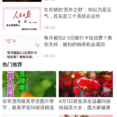
素材，骗子就能复刻出和真人高度一致的声音，这
生肖猪的‘意外之财’：你以为是运
也让熟人借钱骗局从文字聊天升级成语音通话，受
气，其实是三个系统在运作
骗概率大幅上升。
08-03
骗子会先通过短视频、朋友圈获取亲友的语音
每月被扣2‑3元银行卡短信费？教
片段，再通过静默来电采集声纹信息，随后拨打电
你关掉，被扣的钱有机会退回
话，模仿子女、兄弟姐妹、同事的语气，讲述突发
08-03
意外情况。常见的说辞包括在外出现交通事故需要
热门推荐
私了、临时被扣住急需保证金、突发就医需要立刻
缴费。
通话过程中，对方会反复叮嘱事态紧急，千万
不要拨打本人电话核实，避免事情扩大。很多老年
人听到熟悉的声音，来不及多想就匆忙转账，等到
非常漂亮唯美早安图片带
9月1日群发亲友温馨问候
拨通亲友常用号码确认情况，才发现整通通话都是
字，最美早安问候语精选
祝福语大全，愿大家健康
关心亲友祝福语
快乐，周五愉快！
AI合成的内容，钱款早已被转移。