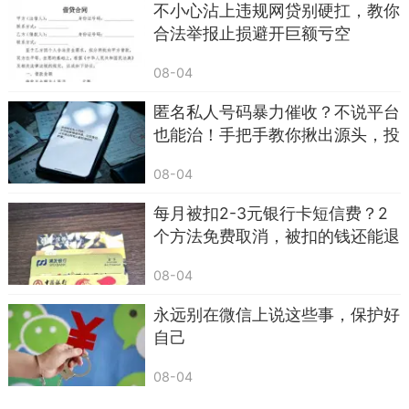
不小心沾上违规网贷别硬扛，教你
困难的人群
合法举报止损避开巨额亏空
不少人在网络上浏览贷款信息、填写过个人资
08-04
料之后，很快就会接到大量贷款中介的外呼电话，
这也是小额财产损失最集中的一类来电骗局。
匿名私人号码暴力催收？不说平台
也能治！手把手教你揪出源头，投
来电者会给出极具诱惑力的条件：无需查看征
诉到关停
信记录，不用房产、车辆做抵押，提交信息当天就
08-04
能完成放款，门槛低到让人动心。等到当事人提交
每月被扣2-3元银行卡短信费？2
身份证、银行卡信息之后，各种收费名目就会接踵
个方法免费取消，被扣的钱还能退
而至。
回
08-04
对方最常用的理由是银行卡号输入错误，放款
永远别在微信上说这些事，保护好
账户被系统冻结，需要先缴纳一笔解冻资金；还有
自己
的会声称个人征信评分不足，需要花钱优化征信流
水；除此之外，保证金、手续费、服务费也是高频
08-04
收费项目。每一笔费用都会给出承诺，钱款会和贷