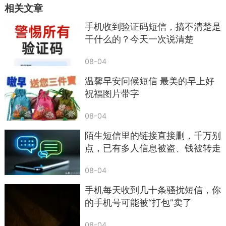
相关文章
款本金一起原路退回。
手机收到验证码短信，搞不清楚是
不少人为了尽快拿到周转资金，一次次向私人
干什么的？今天一次说清楚
账户转账，等到连续多次缴费之后，对方就会直接
失联，贷款始终无法到账。
08-04
所有持牌银行与正规金融机构，在资金放款之
温馨早安问候短信 最美的早上好
祝福图片带字
前不会收取任何前置费用，解冻金、包装费、征信
优化费全部都是骗子编造出来的收费名目。如果确
08-04
实存在资金周转需求，优先前往银行线下网点或者
陌生短信里的链接直接删，千万别
手机银行官方渠道提交申请，不要轻信陌生来电里
点，已有多人信息被盗、钱被转走
的低息放款广告，坚决不向陌生私人账户转账缴
费。
08-04
四、AI语音冒充亲友的紧急求助来电，今年新
手机每天收到几十条骚扰短信，你
的手机号可能被“打包”卖了
发案件增长最快
随着语音合成技术普及，只需要十几秒的音频
08-04