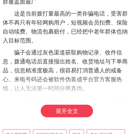
群覆盖面最广
这是当前拨打量最高的一类诈骗电话，受害群
体不再只有年轻网购用户，短视频会员扣费、保险
自动续费、物流包裹赔付，已经把中老年群体也纳
入目标范围。
骗子会通过灰色渠道获取购物记录、收件信
息，拨通电话后直接报出姓名、收货地址与下单商
品，信息精准度极高，很容易打消普通人的戒备
心。来电号码还会被软件伪装成平台官方客服热
线，让人无法第一时间分辨真伪。
他们常用两套固定话术。第一种，告知买家商
品存在质量问题、包裹在运输途中丢失，可以申请
展开全文
三倍到十倍的高额理赔。第二种，谎称当事人在无
意间开通了自动续费业务，如果不在半小时内完成