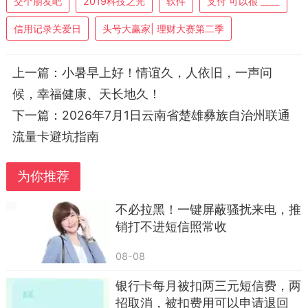
交个朋友吧
2019科技之光
软件
支付 可以很 ____
关闭操作，每月会自动扣除几百上千元的服务费。
信用记录关爱日
头号大赢家| 理财大赛第二季
一旦当事人表现出焦急情绪，对方就会顺势提
出要求，引导用户退出官方软件，下载视频会议、
屏幕共享类小众软件，远程协助处理业务。只要开
上一篇：
小暑早上好！情谊久，人依旧，一声问
启屏幕共享，手机屏幕里的银行卡账号、支付密
候，幸福健康、天长地久！
码、短信验证码会被实时捕捉，账户资金会被迅速
下一篇：
2026年7月1日云南省楚雄彝族自治州联通
拆分转移。
流量卡避坑指南
很多人吃亏就吃在急于处理问题，来不及冷静
为你推荐
思考。正规购物平台处理售后理赔，全程只会在官
方APP内沟通，客服不会主动引导用户安装外部软
不必拉黑！一键屏蔽骚扰来电，推
件，更不会远程操控手机。遇到这类来电，不用和
销打不进短信照常收
对方争辩真假，直接挂断电话，自行打开软件找到
08-08
在线人工客服核对订单信息，不要回拨对方提供的
银行卡每月被扣两三元短信费，两
任何联系号码。
招取消，被扣费用可以申请退回