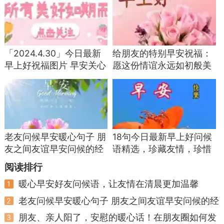
识破这类骗局不需要复杂手段，只需要守住一
条核验规则：凡是接到线上亲友借钱、应急筹款的
电话，第一时间挂断，主动拨打对方常用手机号，
「2024.4.30」今日最新
给朋友的特别早安祝福：
核对只有两个人才知道的私密小事。AI只能复刻声
早上好祝福图片 早安关心
愿这份情谊永远如初般美
音，没办法随机应答私密问答，简单几句对话就能
朋友的问候语
好
拆穿伪装。
家里有老年人的家庭，可以提前约定专属沟通
暗号，只要线上提出转账借钱，必须先核对暗号，
老友问候早安暖心句子 朋
18句今日最新早上好问候
杜绝仓促转款，把风险挡在转账操作之前。
友之间友谊早安问候的经
语精选，珍藏友情，珍惜
把四类高频来电套路梳理清楚之后，普通人还
典句子
缘分
阅读排行
需要记住三条通用准则，无论对方是什么身份、给
暖心早安好友问候语，让友情在清晨更加温馨
1
出多么合理的理由，守住底线就能守住钱袋子。
老友问候早安暖心句子 朋友之间友谊早安问候的经
2
典句子
第一，学会筛选来电号码。00或者加号开头的
朋友、亲人阳了，安慰的暖心话！在朋友圈如何发
3