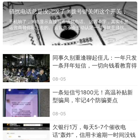
会在通话过程中发送伪造的证件文书、案件立案材
骚扰电话总是没完没了？拨号键关闭这个开关，
料，部分还会发起视频通话，刻意营造出正式办案
从此手机清静了
手机响了，来电显示直接写着骚扰电话。 这四个字，其实不是
的氛围。
运营商替你标上去的。 运营商不会主动认定一个号就是骚扰。
是这号码之前打给过别人，对方嫌烦，顺手...
接通电话之后，对方会严肃告知当事人，身份
证信息被他人冒用，名下银行卡涉嫌资金流转，账
户已经被标记，短时间内就会被冻结。为了切断当
同事久别重逢聊起侄儿：一年只发
一条拜年短信，一切向钱看教育得
事人和亲友的沟通，骗子会反复强调案件处于保密
好，亲情淡了，老了只能靠自己
侦查阶段，绝对不能把通话内容告知家人、朋友，
08-05
只能独自配合资金清查工作。
一条短信亏1800元！高温补贴新
紧接着，对方会提出要求，让当事人把全部存
型骗局，牢记4个防骗要点
款转入指定账户，用来完成资金清白核验，还承诺
08-05
核查完毕之后，钱款会原路返还。很多普通人敬畏
执法部门，听到账户涉案的消息瞬间慌乱，不敢向
欠银行1万，每天5-7个催收电
旁人求助，只能一步步听从对方的转账指令。
话“轰炸”，信用卡逾期一时间没钱