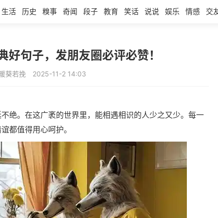
生活
历史
糗事
奇闻
段子
教育
笑话
说说
娱乐
情感
交
经典好句子，发朋友圈必评必赞！
暖葵若挽
2025-11-2 14:03
延不绝。在这广袤的世界里，能相遇相识的人少之又少。每一
情谊都值得用心呵护。