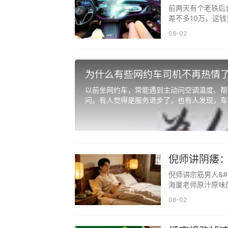
说说
前两天有个老铁后
差不多10万，这钱
08-02
为什么有些网约车司机不再热情了
以前坐网约车，常能遇到主动问空调温度、帮
问。有人觉得是服务退步了，也有人发现，车费
倪师讲阴痿：
回来
倪师讲宗筋男人&#
自我提升：世界永远青睐强者
海厦老师原汁原味
你越优秀，世界对你越温柔；你越弱
08-02
大。