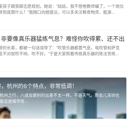
家孩子跟我聊志愿规划。她说：“姑姑，我不想卷教师编了，一个岗位
到底图什么？”我随口向她提议，可以多关注粮食物资、能源...
：非要像真乐器猛练气息？难怪你吹得累、还不出
管的长辈，都被一句话误导了：“吹管乐器都靠气息，电吹管和萨克
息不对就吹不响、吹不好。”于是大家照着传统真乐器的练法苦练...
讲，杭州的6个特点，非常低调！
杭州之行，八成会跟别的出差不太一样。不是天气。那会儿深圳也
这座城市给...
致伤害。你的善良必须带点锋芒，否则就等于零。对值得的人