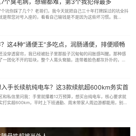
7个臭毛病，想输都难，第3个我犯得最多
让路。实力，永远是最硬的通行证。
7个坑你踩了几个？老哥们，我今天就把自己三十年打牌踩过的坑全抖
就是帮您对号入座的，看看自己输钱是不是因为这些坏习惯。我...
。肩上扛着责任，心里装着担当。累了也得扛，苦了也得忍。
熬着就过去了。这就是成长的代价，也是生命的历练。
？这4种“通便王”多吃点，润肠通便，排便顺畅
还没穿透窗帘，我已经被肚子里那股子沉甸甸的闷胀感叫醒。那种感
留下真诚。有些人只能同甘不能共苦，有些人则相反。
了一团化不开的铅块，整个人蔫头耷脑，连带着脸色都灰扑扑的，...
判断，时间自会给出最公正的答案。
想入手长续航纯电车？这3款续航超600km务实首
最可靠。别把希望寄托在他人身上，哪怕是至亲之人。
区和私信里问我：手里就攥着12万预算，想买台纯电车，核心要求就
打实超600km，平时上下班通勤、周末带家人周边游都能用，别...