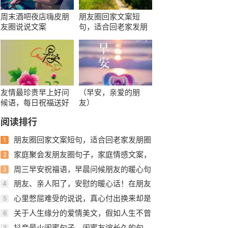
周末酒吧夜店嗨皮朋
朋友圈回家文案短
友圈说说文案
句，适合回老家发朋
圈的句子
友情最珍贵早上好问
（早安，亲爱的朋
候语，每日祝福送好
友）
友
阅读排行
朋友圈回家文案短句，适合回老家发朋圈
1
的句子
家庭聚会发朋友圈句子，家庭情感文案，
2
和睦温馨，简短讲话语录
周三早安祝福语，早晨问候朋友的暖心句
3
子，迎接美好的一天
朋友、亲人阳了，安慰的暖心话！在朋友
4
圈如何发说说自己阳了
心里憋屈难受的说说，真心付出换来却是
5
寒心
关于人生缘分的爱情美文，假如人生不曾
6
相遇，很美很美
抖音最火闺蜜句子，闺蜜友谊长久的句
7