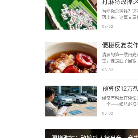
打麻将改掉这
当你足够优秀时，整个世界都会为你
为啥你总输钱？这
责任担当：成年人的生活没有容易二字
落出来。这篇文章
成年人的世界里，没有"容易"这个词
08-02
但请记住，扛着扛着就习惯了，熬着
便秘反复发作
时间检验：真假情谊终将水落石出
不费劲
清晨的第一缕阳光
时间是最好的筛子，会过滤掉虚伪，
觉，像是肚子里塞
日久见人心，患难见真情。不必急于
08-02
自立自强：人生最可靠的永远是自己
预算仅12万
靠山山会倒，靠人人会跑，只有自己
选
经常有粉丝在评论
一个——续航必须实
08-02