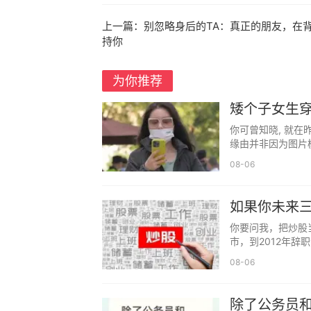
上一篇：
别忽略身后的TA：真正的朋友，在
持你
为你推荐
内心强大：玻璃心的解药是实力
矮个子女生
为什么容易受伤？因为内心不够强大
都以为是超
你可曾知晓, 就在
力和底气时，外界的评价便不再那么重要
缘由并非因为图片模
08-06
提升自己，充实内心，让玻璃心变成
父母在，家就在：最不该忽视的亲情
如果你未来
年少时总觉得父母唠叨，长大后才明
持看完
你要问我，把炒股
后，人生只剩归途。
市，到2012年辞
08-06
多陪陪他们吧，别让"子欲养而亲不待
除了公务员