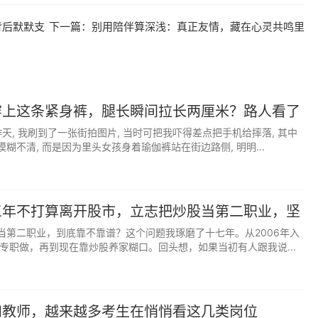
背后默默支
下一篇：
别用陪伴算深浅：真正友情，藏在心灵共鸣里
穿上这条紧身裤，腿长瞬间拉长两厘米？路人看了
。为什么在意他人眼光？因为自我不够坚定。当你有足够的实
模
昨天, 我刷到了一张街拍图片, 当时可把我吓得差点把手机给摔落, 其中
。
糊不清, 而是因为里头女孩身着瑜伽裤站在街边路侧, 明明...
钻石心。当你足够强大，世界都会对你温柔相待。
三年不打算离开股市，立志把炒股当第二职业，坚
白那是无价的关爱。父母在世时，人生尚有来处；父母离去
当第二职业，到底靠不靠谱？这个问题我琢磨了十七年。从2006年入
职专职做，再到现在靠炒股养家糊口。回头想，如果当初有人跟我说...
"成为永远的遗憾。父母的爱，是这个世界上最无私的馈赠。
和教师，越来越多考生在悄悄看这几类岗位