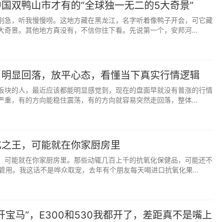
国双鸭山市才有的“全球独一无二的5大奇景”
别急，听我慢慢唠。这地方藏在黑龙江，名字听着像鸭子开会，可它藏
有原则的善良，才是真正的大智慧。
大奇景。其他地方真没有，不信你往下看。先说第一个，安邦河...
刻。但请相信，熬过去就是晴天。那些看似过不去的坎，回头
日明显回落，放平心态，看懂当下真实行情逻辑
板块的人，最近应该都能明显感觉到，现在的盘面早就没有普涨的行情
持住，别放弃，阳光总在风雨后。
严重，有的方向能稳住震荡，有的方向就容易突然走回落，整体...
关系都值得维系。圈子不同，不必强融；三观不合，不必将
化之王，可能就在你家厨房里
，可能就在你家厨房里。那些动辄几百上千的抗氧化保健品，可能还不
自己，吸引志同道合的人，这才是最舒服的相处之道。
管用。我这话不是哗众取宠，去年有个朋友每天喝进口抗氧化果...
开宝马”，E300和530我都开了，差距真不是嘴上