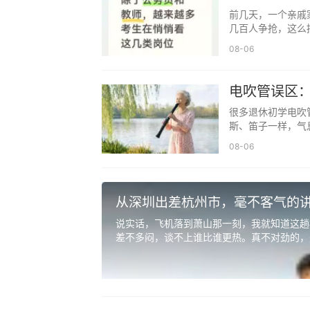
前几天，一个亲戚
几百人争抢，这么拼
08-06
电吹管误区
声
很多退休初学电吹
斯、笛子一样，气
08-06
从深圳出差杭州市，毫不客气的
说实话，飞机落到萧山那一刻，我就知道这趟
差不多闷，谈不上谁比谁更热。真不对劲的，是
善良有度：带刺的玫瑰才不会被随意采摘
善良是美德，但无底线的善良只会招