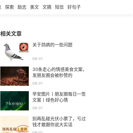
友
探索
励志
美文
文摘
短信
好句子
相关文章
关于鸽病的一些问题
08-01
30条走心的情感美食文案，
发朋友圈会被秒赞的
08-01
早安图片丨朋友圈每日一签
文案丨绿色好心情
08-01
别再乱碰光伏小票了，亏过
钱才敢跟你说大实话
08-01