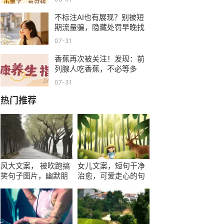
不标注AI也有展现？别被短
期流量骗，隐藏处罚早晚找
上门
07-31
香蕉再次被关注！发现：前
列腺人吃香蕉，不必等多
久，或有4变化
07-31
热门推荐
风大文案， 被吹跑搞
女儿文案，短句干净
笑句子图片，幽默朋
治愈，可爱走心的句
友圈说说16条
子，阳光正能量发朋
友圈