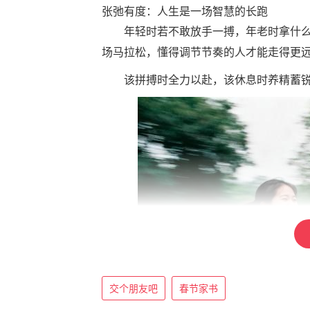
张弛有度：人生是一场智慧的长跑
年轻时若不敢放手一搏，年老时拿什
场马拉松，懂得调节节奏的人才能走得更
该拼搏时全力以赴，该休息时养精蓄
交个朋友吧
春节家书