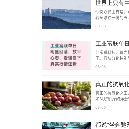
世界上只有中
付出真心，对不值得的人保持距离。
你说双鸭山有啥？
成熟不是变得冷漠，而是学会分辨。
着全球独一份的五
08-06
坚持的力量：风雨过后必见彩虹
人生不如意十之八九，谁都有艰难时
工业富联单
看都只是生命中的一个小插曲。
经常看科技、算力
越是艰难的时候，越要咬紧牙关。坚
了。板块分化特别
08-06
圈子选择：不必强融，做真实的自己
不是所有人都要成为朋友，不是所有
真正的抗氧
就。
真正的抗氧化之王
人生苦短，何必委屈自己？做真实的
如3块钱1斤的洋葱
08-06
都说“坐奔驰