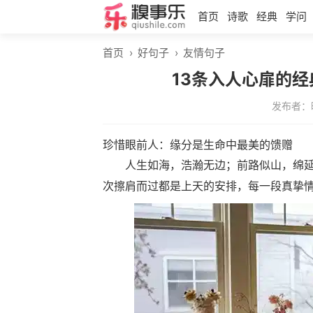
首页
诗歌
经典
学问
首页
›
好句子
›
友情句子
13条入人心扉的
发布者：
珍惜眼前人：缘分是生命中最美的馈赠
人生如海，浩瀚无边；前路似山，绵
次擦肩而过都是上天的安排，每一段真挚