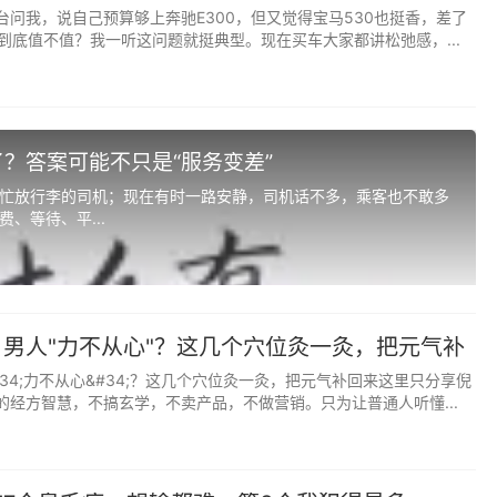
台问我，说自己预算够上奔驰E300，但又觉得宝马530也挺香，差了
到底值不值？我一听这问题就挺典型。现在买车大家都讲松弛感，...
？答案可能不只是“服务变差”
忙放行李的司机；现在有时一路安静，司机话不多，乘客也不敢多
、等待、平...
男人"力不从心"？这几个穴位灸一灸，把元气补
34;力不从心&#34;？这几个穴位灸一灸，把元气补回来这里只分享倪
的经方智慧，不搞玄学，不卖产品，不做营销。只为让普通人听懂...
小，坏人对你越多。与其抱怨世界不公，不如让自己变得更强