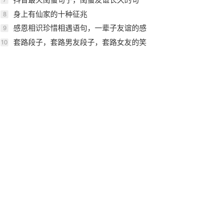
子，友谊最暖心一段话 ...
身上有仙家的十种征兆
8
感恩相识珍惜相遇语句，一辈子友谊的感
9
动句子，真正朋友的精辟句子 ...
套路段子，套路男友段子，套路女友的笑
10
话，套路情话笑话毒段子 ...