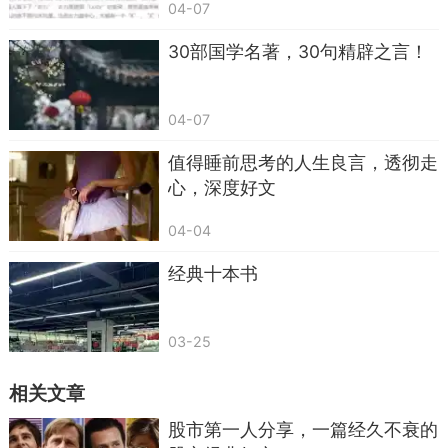
04-07
懂得珍惜拥有，不留遗憾，就是对岁月最大的
尊重。
30部国学名著，30句精辟之言！
04-07
值得睡前思考的人生良言，透彻走
心，深度好文
04-04
经典十本书
03-25
.《春宵》——把握幸福，微光见暖
相关文章
“春宵一刻值千金。”
股市第一人分享，一篇经久不衰的
幸福其实很简单，静在家里就是好时光。