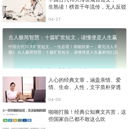
.《爱莲说》——出淤泥而不染
生熟读！榜首千年流传，无人反驳
“予独爱莲之出淤泥而不染。”
04-27
做一个干净的人，再喧嚣的世界保有本心。
中年以后，最宝贵的是纯粹和坚定。
古人极简智慧：十篇旷世短文，读懂便是人生赢
家
中国古代10大旷世短文，一生必背！谁能排第一，看完没人不
服2. 古人极简智慧：十篇旷世短文，读懂便是人生赢家咱们总
说中华文化博大精深，老祖宗留下的好东西数...
人心的经典文章，涵盖亲情、爱
情、生命、人性，文字质朴穿透
力，
04-09
.《石壕吏》选段——珍惜当下，莫负流年
“夜久语声绝，如闻泪水沾裳。”
啪啪打脸！经典公知爽文共赏，这
些国家自己都不敢这么吹
悲欢离合都在生活小事里。