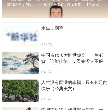
北冥有鱼，其名为鲲。
烂“遂为母子如初。”——但“初”字之后，再无下文。 【刺点定
位】：“隧而相见”——“隧”字如...
王阳明曾说：
“心有多大，舞台就有多大。”
余生，别等
别让琐碎羁绊自己，大鹏展翅需要一场突破。
成长就是不断升级自我的过程。
05-23
中国古代10大旷世短文，一生必
背！谁能排第一，看完没人不服
04-27
人生没有圆满的幸福，只有知足的
快乐（经典美文）
04-27
中国古代10大传世箴言短文，一