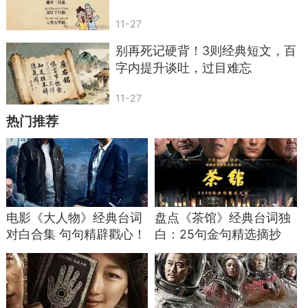
想家的时候，给家人一个电话，内心自会温
11-27
暖。
别再死记硬背！3则经典短文，百
字内提升谈吐，过目难忘
思念不是负担，是爱的能量。
11-27
热门推荐
电影《大人物》经典台词
盘点《茶馆》经典台词独
对白合集 句句精辟戳心！
白：25句金句精选摘抄
.《将进酒》选句——人生不设限，及时行乐
“人生得意须尽欢。”