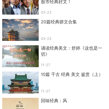
股市经典好文！
从被窝里、灯光下发现小确幸才是真会过日
03-23
子。
20篇经典骈文合集
03-23
诵读经典美文：舒婷《这也是一
切》
11-27
10篇 千古 经典 美文 鉴赏（上）
.《静夜思》——一杯温柔的乡愁
11-27
“举头望明月，低头思故乡。”
回味经典：风
无论身处何地，心中总有牵挂。