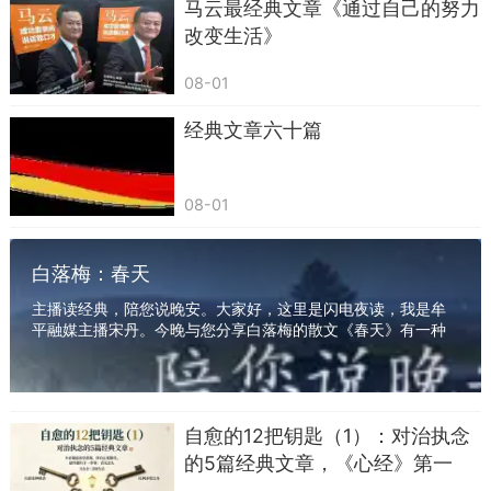
马云最经典文章《通过自己的努力
有时被烦恼缠绕，其实不过是“小舟已远”。
改变生活》
学会释怀，现在的苦恼，都是以后嘴边的笑
08-01
谈。
经典文章六十篇
08-01
白落梅：春天
主播读经典，陪您说晚安。大家好，这里是闪电夜读，我是牟
平融媒主播宋丹。今晚与您分享白落梅的散文《春天》有一种
雪，飘过北国斑驳的城墙。有一种水，流经江南...
.《登幽州台歌》——自信人生才能赢
自愈的12把钥匙（1）：对治执念
“前不见古人，后不见来者。”
的5篇经典文章，《心经》第一