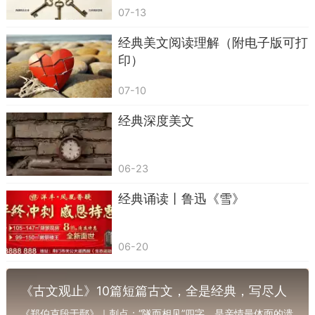
陈子昂的傲气，给平凡生活添勇气。
07-13
身处低谷时，站直腰板，天地宽广。
经典美文阅读理解（附电子版可打
天生我材，注定发光。
印）
07-10
经典深度美文
06-23
经典诵读丨鲁迅《雪》
06-20
《古文观止》10篇短篇古文，全是经典，写尽人
.《逍遥游》开篇——格局打开，人生放宽’
生百味
《郑伯克段于鄢》｜刺点：“隧而相见”四字，是亲情最体面的溃