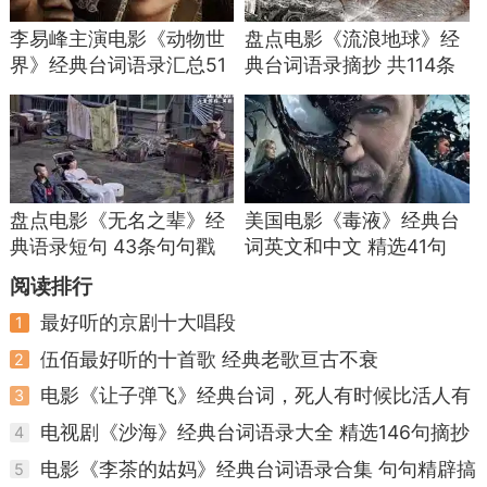
不必对明天焦虑太多，今日开心最重要。
李易峰主演电影《动物世
盘点电影《流浪地球》经
界》经典台词语录汇总51
典台词语录摘抄 共114条
偶尔放松，享受生活的小美好。
条
名句
盘点电影《无名之辈》经
美国电影《毒液》经典台
典语录短句 43条句句戳
词英文和中文 精选41句
心！
阅读排行
最好听的京剧十大唱段
1
伍佰最好听的十首歌 经典老歌亘古不衰
2
谁是真正的“C位”？
电影《让子弹飞》经典台词，死人有时候比活人有
3
用
硬要排名，很多人会把《陋室铭》排第一。
电视剧《沙海》经典台词语录大全 精选146句摘抄
4
简洁有力、淡泊宁静，特别适合快节奏时代的
电影《李茶的姑妈》经典台词语录合集 句句精辟搞
5