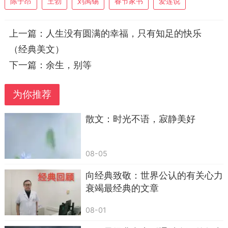
陈子昂
王勃
刘禹锡
春节家书
爱莲说
来。
上一篇：
人生没有圆满的幸福，只有知足的快乐
（经典美文）
下一篇：
余生，别等
为你推荐
散文：时光不语，寂静美好
08-05
向经典致敬：世界公认的有关心力
衰竭最经典的文章
.《早发白帝城》——积极乐观，转念即美好
08-01
“两岸猿声啼不住，轻舟已过万重山。”