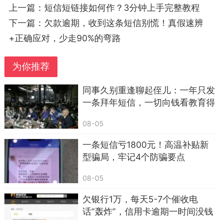
上一篇：
短信短链接如何作？3分钟上手完整教程
现在骗子最常用的套路，就是发短信带一串陌
下一篇：
欠款逾期，收到这条短信别慌！真假速辨
生网址链接。
+正确应对，少走90%的弯路
格式一般都是：
【顺丰快递】您的快递派送异常，请点击链接
为你推荐
处理：xxx.cn
同事久别重逢聊起侄儿：一年只发
【中国移动】您的套餐可免费升级，领取流量
一条拜年短信，一切向钱看教育得
请点：xxx.cc
好，亲情淡了，老了只能靠自己
08-05
【社保局】您的养老补贴已到账，点击申领：
一条短信亏1800元！高温补贴新
xxx
型骗局，牢记4个防骗要点
很多人一看标题很正规，就忍不住点进去。
08-05
其实只要不是官方短号发来的、不认识的链
欠银行1万，每天5-7个催收电
接，一律不要点。
话“轰炸”，信用卡逾期一时间没钱