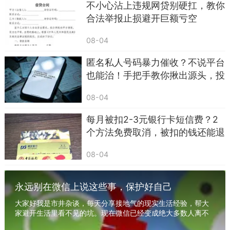
不小心沾上违规网贷别硬扛，教你
殊不知，你一回复，就等于告诉对方：这个手
合法举报止损避开巨额亏空
机号是活人、有人在用。
08-04
接下来你的号码就会被打包卖给各类推销公
匿名私人号码暴力催收？不说平台
司、诈骗团伙，往后垃圾短信、诈骗电话会成倍增
也能治！手把手教你揪出源头，投
加，越退订越多。
诉到关停
08-04
正确做法：不要回复任何字母、不要搭理，直
接删掉，拉黑号码，比回T管用一百倍。
每月被扣2-3元银行卡短信费？2
个方法免费取消，被扣的钱还能退
三、冒充快递、物流异常、包裹滞留的短信，一律
回
不信
08-04
最近几年，冒充快递的诈骗短信泛滥成灾，也
永远别在微信上说这些事，保护好自己
是中招人数最多的一类。
大家好我是市井杂谈，每天分享接地气的现实生活经验，帮大
常见话术：
家避开生活里看不见的坑。现在微信已经变成绝大多数人离不
开的沟通工具，工作对接、家庭聊天、朋友闲聊...