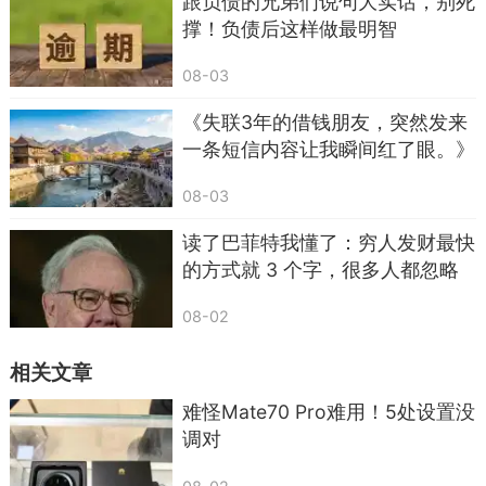
跟负债的兄弟们说句大实话，别死
会通过官方APP、线下社区社保局窗口办理，绝不
撑！负债后这样做最明智
会发陌生链接让你填信息。
08-03
收到这类短信，直接删掉，千万别填身份证、
《失联3年的借钱朋友，突然发来
银行卡和验证码。
一条短信内容让我瞬间红了眼。》
五、冒充公安、法院、违章罚款、涉案冻结的短
08-03
信，立刻删除
读了巴菲特我懂了：穷人发财最快
这类短信最吓人，专门利用大家恐慌心理。
的方式就 3 个字，很多人都忽略
了
话术一般是：
08-02
您涉嫌违法案件，账户已被冻结
相关文章
车辆违章未处理，点击缴费
难怪Mate70 Pro难用！5处设置没
法院传票已送达，点击查看详情
调对
很多人一看到公安、法院、涉案、冻结，瞬间