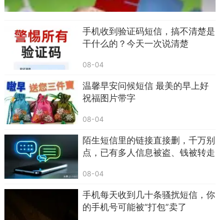
您的快递丢失，理赔请点链接登记
包裹安检被扣，尽快补办手续
手机收到验证码短信，搞不清楚是
快递地址不详，点击重新核实
干什么的？今天一次说清楚
骗子就是抓住大家网购多、担心包裹出问题的
08-04
心理，诱导你点链接、加微信、填信息。
温馨早安问候短信 最美的早上好
真正的顺丰、圆通、中通、京东快递，从来不
祝福图片带字
会发陌生链接让你理赔、补办。
08-04
真有物流异常，快递员会直接打电话，官方
陌生短信里的链接直接删，千万别
APP也会推送通知，绝不会用陌生手机号发链接短
点，已有多人信息被盗、钱被转走
信。
08-04
只要收到个人手机号发来的快递异常短信，不
用犹豫，直接删除，不用理会。
手机每天收到几十条骚扰短信，你
的手机号可能被“打包”卖了
四、冒充社保、医保、养老金补贴的短信，马上删