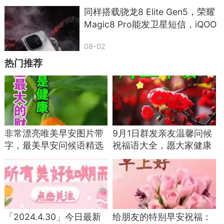
积分兑换电饭煲、洗衣机，点击领取
同样搭载骁龙8 Elite Gen5，荣耀
Magic8 Pro能发卫星短信，iQOO
大额红包待领取，过期作废
15却只专注电竞？差距太意外
天上不会掉馅饼，更不会无缘无故给你送手
08-02
机、送家电、送红包。
热门推荐
所有陌生中奖、免费领东西的短信，百分百是
引流、套信息、骗钱的套路，直接删掉就对了。
七、亲友借钱、让你帮忙充值的陌生短信，千万别
非常漂亮唯美早安图片带
9月1日群发亲友温馨问候
转钱
字，最美早安问候语精选
祝福语大全，愿大家健康
有时候会收到冒充熟人、亲戚朋友的短信，说
关心亲友祝福语
快乐，周五愉快！
手机欠费、急用钱、帮忙充话费。
如果不是本人当面打电话确认，只靠短信借
钱、转账、充值，一律不要相信。
「2024.4.30」今日最新
给朋友的特别早安祝福：