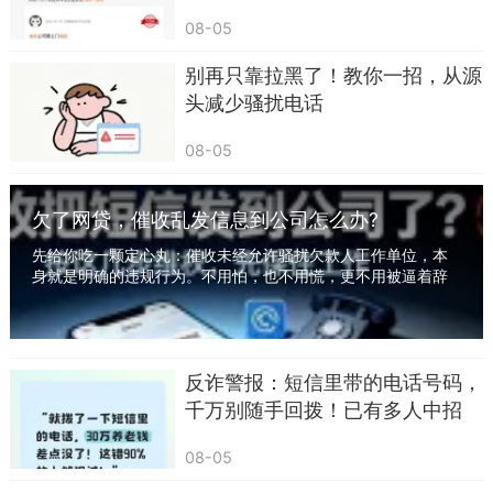
这些都是钓鱼网站，做得和官方页面一模一
还，遭受“暴力催收” 怎么办？
08-05
样，让你输入身份证、银行卡号、手机号、验证
码，你只要一填，卡里的钱瞬间被划走。
别再只靠拉黑了！教你一招，从源
头减少骚扰电话
还有更隐蔽的，点一下链接，手机就悄悄植入
木马病毒，后台窃取你的通讯录、银行卡信息、支
08-05
付密码，全程你毫无察觉。
欠了网贷，催收乱发信息到公司怎么办?
记住一句话：陌生短信带链接，不用看内容，
先给你吃一颗定心丸：催收未经允许骚扰欠款人工作单位，本
直接删除，绝不点开。
身就是明确的违规行为。不用怕，也不用慌，更不用被逼着辞
职。有一套完整可操作的维权方法，照着做，既...
二、让你点击“退订、回T退订”的营销短信，直接删
掉
反诈警报：短信里带的电话号码，
很多人经常收到这类短信：
千万别随手回拨！已有多人中招
回复T退订、回复N取消、回TD拒收
08-05
不少人觉得烦，就乖乖回复T，想退订省事。