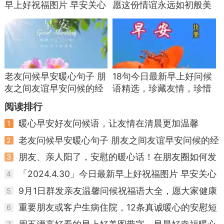
有可能是号码被盗、信息泄露，骗子冒充亲友
早上好祝福图片 早安关心
愿这份情谊永远如初般美
行骗，一定要电话核实清楚，再做决定。
朋友的问候语
好
八、做好这3点，从此远离短信诈骗
1. 任何陌生短信不点链接、不回信息、不填验
证码，三不原则记牢；
老友问候早安暖心句子 朋
18句今日最新早上好问候
友之间友谊早安问候的经
语精选，珍藏友情，珍惜
2. 涉及银行卡、社保、医保、金钱往来，只走
典句子
缘分
阅读排行
官方渠道，不信短信；
暖心早安好友问候语，让友情在清晨更加温馨
1
3. 收到可疑短信，直接删除+拉黑，不要好奇
老友问候早安暖心句子 朋友之间友谊早安问候的经
2
看热闹，更不要转发。
典句子
朋友、亲人阳了，安慰的暖心话！在朋友圈如何发
3
尤其是家里老人，一定要多提醒，不要随便点
说说自己阳了
「2024.4.30」今日最新早上好祝福图片 早安关心
4
陌生短信，不要贪图小便宜，遇事多和子女商量，
朋友的问候语
9月1日群发亲友温馨问候祝福语大全，愿大家健康
5
不盲目操作。
快乐，周五愉快！
重要朋友或客户生病住院，12条真诚暖心的安慰短
6
总结
信微信