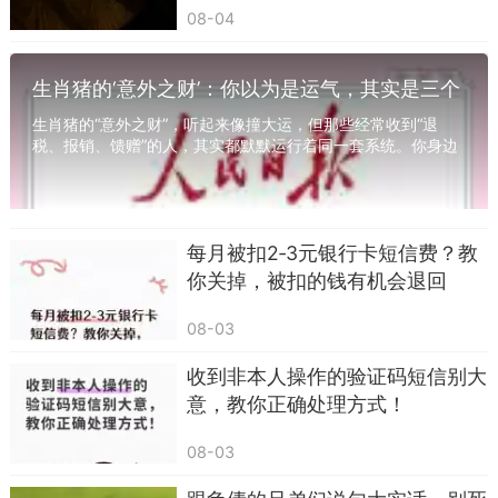
08-04
很多中老年朋友，特别容易中招这类短信。
常见套路：
生肖猪的‘意外之财’：你以为是运气，其实是三个
系统在运作
您的医保账户已停用，请点击链接认证
生肖猪的“意外之财”，听起来像撞大运，但那些经常收到“退
税、报销、馈赠”的人，其实都默默运行着同一套系统。你身边
2025养老补贴未领取，限时办理
一定有这样的人——每年三月份准时收到一...
社保信息过期，尽快完善资料
每月被扣2‑3元银行卡短信费？教
很多长辈一看到社保、医保、养老金，心里就
你关掉，被扣的钱有机会退回
紧张，怕影响以后看病、领退休金，就容易跟着步
骤操作。
08-03
郑重提醒大家：
收到非本人操作的验证码短信别大
意，教你正确处理方式！
社保局、医保局、人社局，从不发短信带链接
让你认证、领补贴。
08-03
所有社保业务、医保认证、养老待遇办理，只