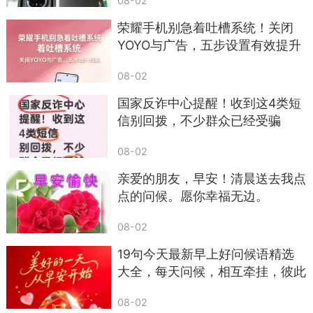
08-02
慌了神，赶紧点链接按要求操作，甚至主动转账“解
荣耀手机别急着吐槽系统！关闭
冻”。
YOYO与广告，五步设置有效提升
续航
记住一个常识：
08-02
公安、法院不会用短信发传票，不会发短信让
国家反诈中心提醒！收到这4类短
你转账罚款，更不会让你点陌生链接处理案件。
信别回拨，不少群众已经受骗
凡是短信说你涉案、账户冻结、要罚款的，全
08-02
是骗子，直接删掉，别自己吓自己，更不要按对方
亲爱的朋友，早安！清晨送去我点
要求操作。
点的问候。愿你幸福无边。
六、中奖、红包、免费领取礼品的短信，一眼都别
08-02
信
19句今天最新早上好问候语精选
还有一类老套路，但依旧有人上当：
大全，每天问候，相互牵挂，彼此
祝福
恭喜您被评为幸运用户，免费领取手机
08-02