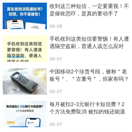
收到这三种短信，一定要重视！不
3. 户外避险：远离高楼大树广告牌，空旷地方
是催收恐吓，是真的要动手了
最稳妥
08-08
三、家庭应急小清单，花半小时就能备齐
手机收到这类短信要警惕！有人遭
矿泉水、压缩饼干、手电筒、急救包、常用
遇隔空盗刷，普通人该怎么应对
药、重要证件复印件，简单准备，遇事不慌。
08-07
一条科普短信，不必恐慌，但必须上心。
中国移动2个珍贵号段，被称＂老
平安从来都不是运气，而是提前做好准备。
板号＂、＂古董号＂，你家有吗？
广东的朋友们，你收到这条短信了吗？第一反
08-07
应是什么？
每月被扣2‑3元银行卡短信费？2
评论区聊聊，也把这篇文章转给家人朋友，多
个方法免费取消 被扣的钱还能退
一个人知道，就多一份安全保障。
回
08-07
#广东地震局短信 #地震预警科普 #广东同城 #