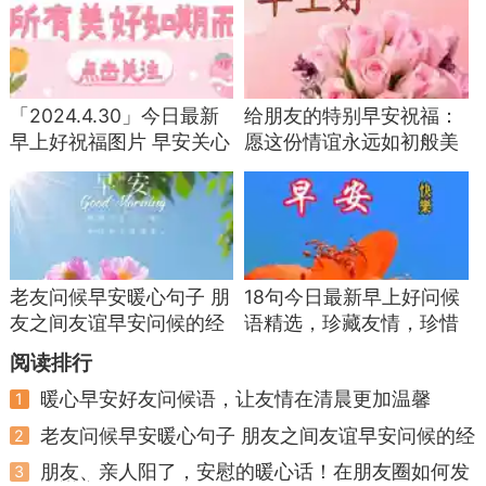
「2024.4.30」今日最新
给朋友的特别早安祝福：
早上好祝福图片 早安关心
愿这份情谊永远如初般美
朋友的问候语
好
老友问候早安暖心句子 朋
18句今日最新早上好问候
友之间友谊早安问候的经
语精选，珍藏友情，珍惜
典句子
缘分
阅读排行
暖心早安好友问候语，让友情在清晨更加温馨
1
老友问候早安暖心句子 朋友之间友谊早安问候的经
2
典句子
朋友、亲人阳了，安慰的暖心话！在朋友圈如何发
3