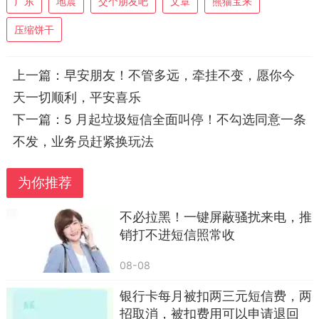
很简单一句话讲透：
广东
地震
交个朋友吧
文章
熊猫宝来
地震预警，是地震已经发生后，和地震波“抢时
压缩饼干
间”，给我们争取几秒到几十秒的避险机会，是真正
的“救命倒计时”。
上一篇：
早安朋友！不管多远，牵挂不变，愿你今
天一切顺利，平安喜乐
而地震预报，目前全球都没有办法精准实现，
下一篇：
5 月起垃圾短信全面叫停！不勾选同意一条
凡是说“精准预测地震”的，全是谣言。
不发，业务员赶紧换玩法
这条短信看似普通，其实是一次免费的安全提
醒。比起慌乱转发、过度猜测，更重要的是把真正
为你推荐
能用得上的避险知识，牢牢记在心里。
不必拉黑！一键屏蔽骚扰来电，推
给所有广东朋友整理好一套最简单、最实用、
销打不进短信照常收
马上能用的地震防护方案，建议直接收藏、转给家
人：
08-08
一、广东人必开！官方预警渠道，一键开通
银行卡每月被扣两三元短信费，两
招取消，被扣费用可以申请退回