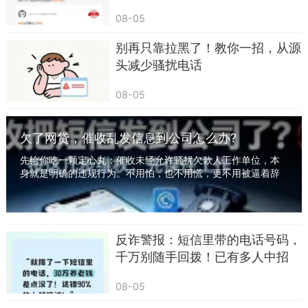
还，遭受“暴力催收” 怎么办？
08-05
别再只靠拉黑了！教你一招，从源
头减少骚扰电话
08-05
欠了网贷，催收乱发信息到公司怎么办?
先给你吃一颗定心丸：催收未经允许骚扰欠款人工作单位，本
身就是明确的违规行为。不用怕，也不用慌，更不用被逼着辞
职。有一套完整可操作的维权方法，照着做，既...
反诈警报：短信里带的电话号码，
千万别随手回拨！已有多人中招
08-05