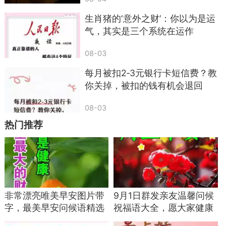
生肖猪的‘意外之财’：你以为是运
气，其实是三个系统在运作
08-03
每月被扣2‑3元银行卡短信费？教
你关掉，被扣的钱有机会退回
08-03
热门推荐
非常漂亮唯美早安图片带
9月1日群发亲友温馨问候
字，最美早安问候语精选
祝福语大全，愿大家健康
关心亲友祝福语
快乐，周五愉快！