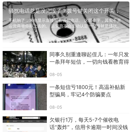
防灾减灾 #安全知识
骚扰电话总是没完没了？拨号键关闭这个开关，
从此手机清静了
手机响了，来电显示直接写着骚扰电话。 这四个字，其实不是
运营商替你标上去的。 运营商不会主动认定一个号就是骚扰。
是这号码之前打给过别人，对方嫌烦，顺手...
同事久别重逢聊起侄儿：一年只发
一条拜年短信，一切向钱看教育得
好，亲情淡了，老了只能靠自己
08-05
一条短信亏1800元！高温补贴新
型骗局，牢记4个防骗要点
08-05
欠银行1万，每天5-7个催收电
话“轰炸”，信用卡逾期一时间没钱