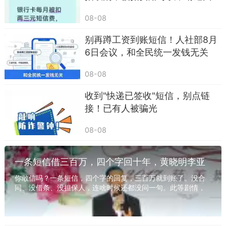
不用下载APP，微信直接用，广东省地震局官
方推荐：
08-08
南粤地震预警小程序
别再蹲工资到账短信！人社部8月
6日会议，和全民统一发钱无关
打开微信搜索即可，开启消息推送，地震预
警、震情信息、避险指南全都有，老人小孩都能轻
08-08
松学会。
收到"快递已签收"短信，别点链
二、记住3句避险口诀，关键时刻能保命
接！已有人被骗光
1. 室内避险：伏地、遮挡、手抓牢，远离玻璃
08-08
和外墙
一条短信借三百万，四个字回十年，黄晓明李亚
鹏交情你看懂了吗？
你敢信吗？一条短信，四个字的回复，三百万就到账了。没合
2. 高层切记：不坐电梯、不跳楼，就近躲避最
同、没借条、没担保人，连啥时候还都没问一句。此等剧情，
若置于电视剧中，编剧恐遭诟病，被指思维混沌...
安全