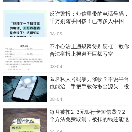
反诈警报：短信里带的电话号码，
千万别随手回拨！已有多人中招
08-05
不小心沾上违规网贷别硬扛，教你
合法举报止损避开巨额亏空
08-04
匿名私人号码暴力催收？不说平台
也能治！手把手教你揪出源头，投
诉到关停
08-04
每月被扣2-3元银行卡短信费？2
个方法免费取消，被扣的钱还能退
回
08-04