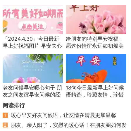
关心亲友祝福语
快乐，周五愉快！
「2024.4.30」今日最新
给朋友的特别早安祝福：
早上好祝福图片 早安关心
愿这份情谊永远如初般美
朋友的问候语
好
老友问候早安暖心句子 朋
18句今日最新早上好问候
友之间友谊早安问候的经
语精选，珍藏友情，珍惜
典句子
缘分
阅读排行
暖心早安好友问候语，让友情在清晨更加温馨
1
朋友、亲人阳了，安慰的暖心话！在朋友圈如何发
2
说说自己阳了