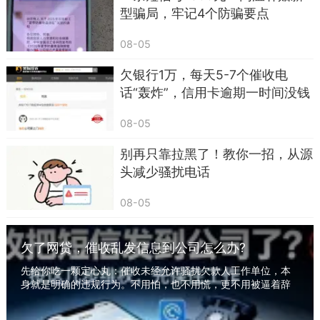
型骗局，牢记4个防骗要点
08-05
欠银行1万，每天5-7个催收电
话“轰炸”，信用卡逾期一时间没钱
还，遭受“暴力催收” 怎么办？
08-05
别再只靠拉黑了！教你一招，从源
头减少骚扰电话
08-05
欠了网贷，催收乱发信息到公司怎么办?
先给你吃一颗定心丸：催收未经允许骚扰欠款人工作单位，本
身就是明确的违规行为。不用怕，也不用慌，更不用被逼着辞
职。有一套完整可操作的维权方法，照着做，既...