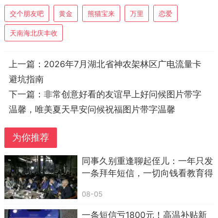
交个朋友吧
黄金
熊猫宝来
万里
恋爱
天南海北庆丰收
上一篇：
2026年7月湖北省神农架林区广电流量卡
避坑指南
下一篇：
非常创意好看的友谊早上好问候图片带字
温馨，唯美夏天早安问候祝福图片带字温馨
为你推荐
同事久别重逢聊起侄儿：一年只发
一条拜年短信，一切向钱看教育得
好，亲情淡了，老了只能靠自己
08-05
一条短信亏1800元！高温补贴新