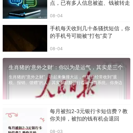
点，已有多人信息被盗、钱被转走
08-04
手机每天收到几十条骚扰短信，你
的手机号可能被“打包”卖了
08-04
生肖猪的‘意外之财’：你以为是运气，其实是三个
系统在运作
生肖猪的“意外之财”，听起来像撞大运，但那些经常收到“退
税、报销、馈赠”的人，其实都默默运行着同一套系统。你身边
一定有这样的人——每年三月份准时收到一...
每月被扣2‑3元银行卡短信费？教
你关掉，被扣的钱有机会退回
08-03