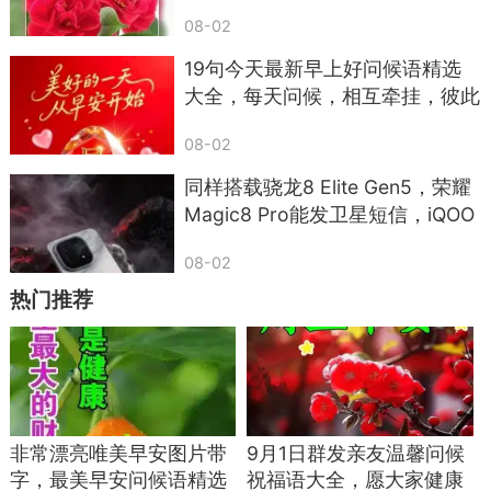
08-02
19句今天最新早上好问候语精选
大全，每天问候，相互牵挂，彼此
祝福
08-02
同样搭载骁龙8 Elite Gen5，荣耀
Magic8 Pro能发卫星短信，iQOO
15却只专注电竞？差距太意外
08-02
热门推荐
非常漂亮唯美早安图片带
9月1日群发亲友温馨问候
字，最美早安问候语精选
祝福语大全，愿大家健康