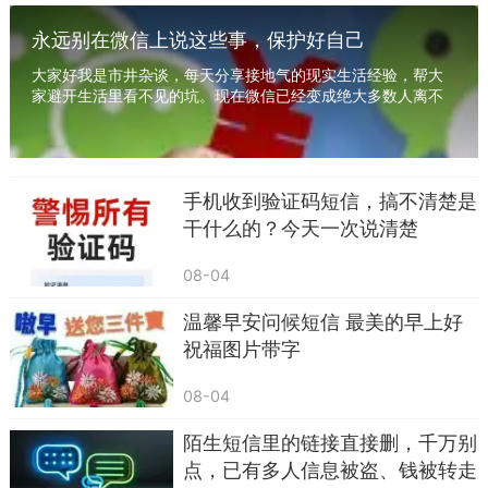
永远别在微信上说这些事，保护好自己
大家好我是市井杂谈，每天分享接地气的现实生活经验，帮大
家避开生活里看不见的坑。现在微信已经变成绝大多数人离不
开的沟通工具，工作对接、家庭聊天、朋友闲聊...
手机收到验证码短信，搞不清楚是
干什么的？今天一次说清楚
08-04
4，问候声声送来快乐，祝福句句送来吉祥。
开心快乐才能健健康康，无烦无恼愿你如意吉祥。
温馨早安问候短信 最美的早上好
祝福图片带字
08-04
陌生短信里的链接直接删，千万别
点，已有多人信息被盗、钱被转走