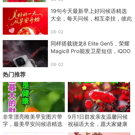
19句今天最新早上好问候语精选
大全，每天问候，相互牵挂，彼此
祝福
08-02
同样搭载骁龙8 Elite Gen5，荣耀
Magic8 Pro能发卫星短信，iQOO
15却只专注电竞？差距太意外
08-02
热门推荐
7，早晨到了热气腾腾，情谊伴你开心露脸。微
笑如阳光般灿烂，快乐填满你每个脸蛋。感受晨曦
非常漂亮唯美早安图片带
9月1日群发亲友温馨问候
字，最美早安问候语精选
祝福语大全，愿大家健康
的一丝温柔，愿你轻松迎接新的一天，加油！
关心亲友祝福语
快乐，周五愉快！