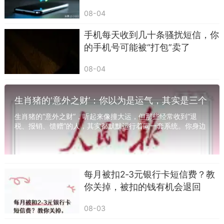
08-04
手机每天收到几十条骚扰短信，你
的手机号可能被“打包”卖了
08-04
生肖猪的‘意外之财’：你以为是运气，其实是三个
系统在运作
生肖猪的“意外之财”，听起来像撞大运，但那些经常收到“退
税、报销、馈赠”的人，其实都默默运行着同一套系统。你身边
一定有这样的人——每年三月份准时收到一...
每月被扣2‑3元银行卡短信费？教
你关掉，被扣的钱有机会退回
08-03
5，十分心愿，九九期盼，八声鸡啼，七星相