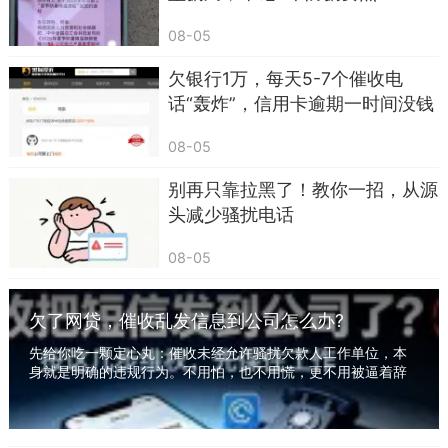
08-05
欠银行1万，每天5-7个催收电
话“轰炸”，信用卡逾期一时间没钱
还，遭受“暴力催收” 怎么办？
08-05
别再只靠拉黑了！教你一招，从源
头减少骚扰电话
08-05
欠了网贷，催收乱发信息到公司怎么办?
先给你吃一颗定心丸：催收未经允许骚扰欠款人工作单位，本
身就是明确的违规行为。不用怕，也不用慌，更不用被逼着辞
职。有一套完整可操作的维权方法，照着做，既...