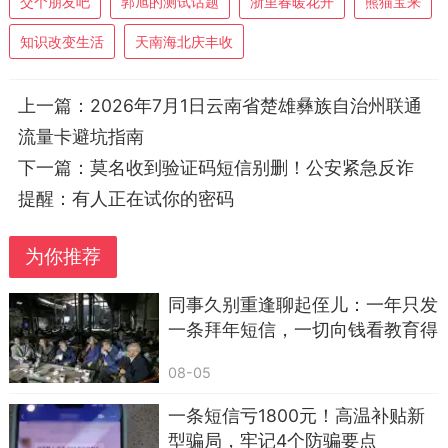
交个朋友吧
郭旭的测试话题
浙里春暖花开
熊猫宝来
知识改变生活
天南海北庆丰收
上一篇：
2026年7月1日云南省楚雄彝族自治州联通
流量卡避坑指南
下一篇：
莫名收到验证码短信别删！公安紧急反诈
提醒：有人正在试你的密码
2，亲爱的朋友，最近好吗。山一程，水一
为你推荐
程，我的祝福随身行；云淡淡，柳青青，心中问候
不曾停。人生如画，美丽风景醉如心，愿你幸福安
同事久别重逢聊起侄儿：一年只发
康，永无忧愁。早上好！
一条拜年短信，一切向钱看教育得
好，亲情淡了，老了只能靠自己
08-05
一条短信亏1800元！高温补贴新
型骗局，牢记4个防骗要点