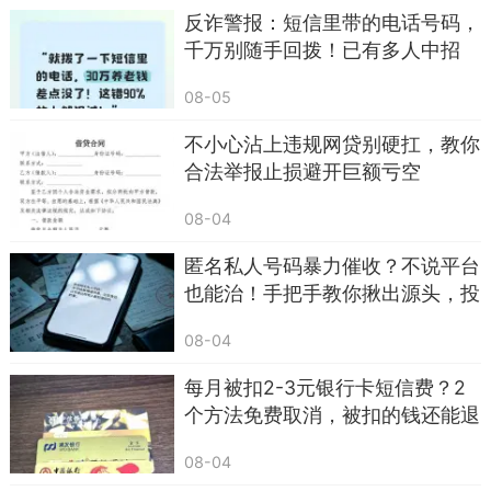
反诈警报：短信里带的电话号码，
千万别随手回拨！已有多人中招
3，不论是什么时候，我们都要保持信念和勇
气，积极地面对挑战，珍惜身边的每一个人和每一
08-05
份情感，相信自己，相信未来。早上好，祝愿大家
不小心沾上违规网贷别硬扛，教你
拥有美好的一天！幸福愉快！
合法举报止损避开巨额亏空
08-04
匿名私人号码暴力催收？不说平台
也能治！手把手教你揪出源头，投
诉到关停
08-04
每月被扣2-3元银行卡短信费？2
个方法免费取消，被扣的钱还能退
回
08-04