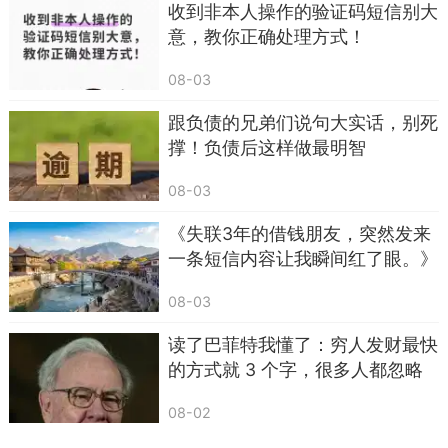
收到非本人操作的验证码短信别大
伴，六遍修改，五回增删，四次辗转，三更夜天，
意，教你正确处理方式！
两眼忽闪，一夜未眠，编成这十分灵验的短信，祝
08-03
你早安！
跟负债的兄弟们说句大实话，别死
撑！负债后这样做最明智
08-03
《失联3年的借钱朋友，突然发来
一条短信内容让我瞬间红了眼。》
08-03
读了巴菲特我懂了：穷人发财最快
的方式就 3 个字，很多人都忽略
了
08-02