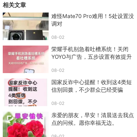
相关文章
难怪Mate70 Pro难用！5处设置没
调对
6，天亮了，晨曦的第一缕曙光照亮了你的小
08-02
窗，晨风的第一丝舒爽轻拂了你的脸庞，我的祝福
荣耀手机别急着吐槽系统！关闭
也如约来到你身旁，只为带来美好祝愿。早上好！
YOYO与广告，五步设置有效提升
续航
08-02
国家反诈中心提醒！收到这4类短
信别回拨，不少群众已经受骗
08-02
亲爱的朋友，早安！清晨送去我点
点的问候。愿你幸福无边。
08-02