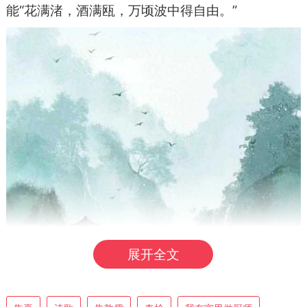
能“花满渚，酒满瓯，万顷波中得自由。”
展开全文