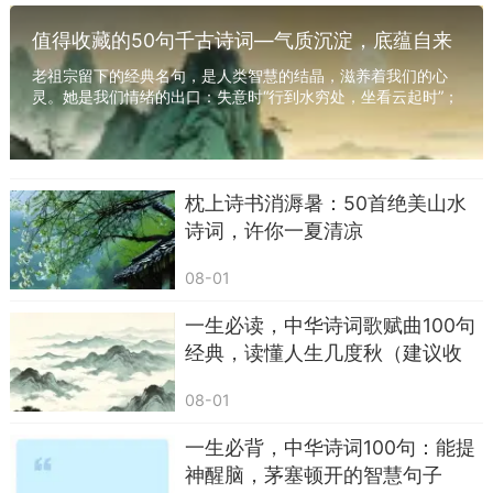
值得收藏的50句千古诗词—气质沉淀，底蕴自来
老祖宗留下的经典名句，是人类智慧的结晶，滋养着我们的心
灵。她是我们情绪的出口：失意时“行到水穷处，坐看云起时”；
孤独时“人生如逆旅，我亦是行人”，获得...
枕上诗书消溽暑：50首绝美山水
诗词，许你一夏清凉
08-01
一生必读，中华诗词歌赋曲100句
经典，读懂人生几度秋（建议收
藏/常读常新）
08-01
一生必背，中华诗词100句：能提
神醒脑，茅塞顿开的智慧句子