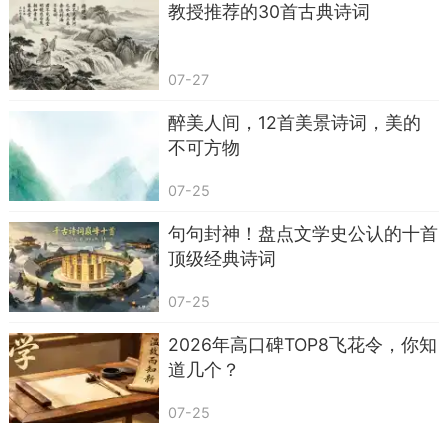
说是自由，诚如晚年隐居山林的徐贲。一个人
教授推荐的30首古典诗词
独坐，看山如何青，观水如何流，听风如何起，赏
雨如何落。累了倦了，就高枕安眠。
07-27
客人散了又聚，来了又去，日子就这样一天天
醉美人间，12首美景诗词，美的
流逝。花儿落了又开，开了又谢，自然生命轮回上
不可方物
演，人生百年转瞬即逝。
07-25
整首诗诚如题目所写，就像一幅写意画，不描
句句封神！盘点文学史公认的十首
摹人生的细枝末节，仅用独坐看山看水、高眠听风
顶级经典诗词
听雨两种动态，就将隐逸生活高度浓缩。
07-25
山水与风雨，既是诗人沉浸式体验的自然景
观，又是追求自由洒脱的精神象征。与自然对话，
2026年高口碑TOP8飞花令，你知
纵使只是独坐高眠，也不会觉得寂寞孤独。
道几个？
而正是在与自然的对话中，诗人感受到了人生
07-25
何其短暂，唯有自然永恒存在。但他依然没有浓墨