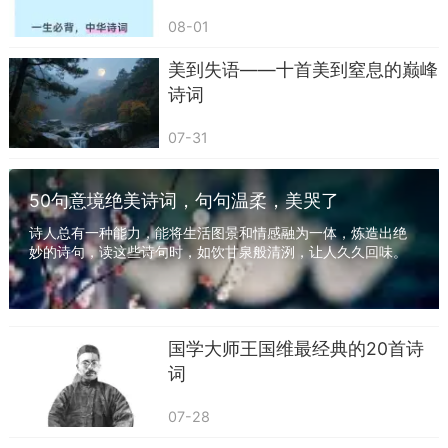
08-01
美到失语——十首美到窒息的巅峰
诗词
07-31
2
看山看水独坐，听风听雨高眠。
50句意境绝美诗词，句句温柔，美哭了
诗人总有一种能力，能将生活图景和情感融为一体，炼造出绝
客去客来日日，花开花落年年。
妙的诗句，读这些诗句时，如饮甘泉般清洌，让人久久回味。
一起来读一读50句意境绝美的诗句吧！ 四面边...
—元·徐贲《写意》
孤独可以是寂寞，也可以是自由。
国学大师王国维最经典的20首诗
说是寂寞，就像被不幸婚姻束缚的朱淑真，“独
词
行独坐，独唱独酬还独卧。”一连五个“独”字，道尽
遇人不淑而无人与共的凄楚孤寂。
07-28