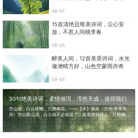
活，也是在山水自然中获得自由。
08-07
郎朗清风，皎皎明月，一直是我此生所求。在
江湖中从流飘荡，远离庙堂之高，才能无拘无束。
15首清绝且唯美诗词，尘心安
放，不惹人间桃李春
这些年时光如水飞逝，我也在尘世中东奔西
走，见过更高的山，更美的水，眼界愈发开阔明
08-05
朗。
醉美人间，12首美景诗词，水光
潋滟晴方好，山色空蒙雨亦奇
试问这西山前的濛濛烟雨，与一江春水向东流
的浩荡湘江相比，又该如何呢？我笑而不语，只是
08-05
悠然长啸，这两种景致同样精妙无比，不分高下。
朱熹曾于1167年访问湖湘学派集大成者张栻，
30句绝美诗词，柔情倾泻，浑然天成，值得我们
收藏品读
二人在岳麓书院和城南书院讲学研讨，历时两个
空山远，白云休赠，只赠梅花。——【宋】张炎《甘州·寄李筠
房》空山那么远，白云就不必相送了。真要赠我什么，只赠梅
月，乃当时一大盛事。
花就够了。白云太泛，梅花太定；一个是什么...
“试问西山雨，何如湘水春”表面上看在计较两
处景观的优劣，实际在问询两种学派的高低，题目