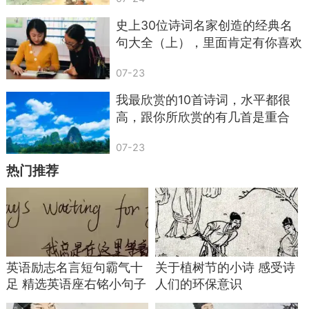
史上30位诗词名家创造的经典名
句大全（上），里面肯定有你喜欢
的
07-23
我最欣赏的10首诗词，水平都很
高，跟你所欣赏的有几首是重合
的？
07-23
热门推荐
英语励志名言短句霸气十
关于植树节的小诗 感受诗
足 精选英语座右铭小句子
人们的环保意识