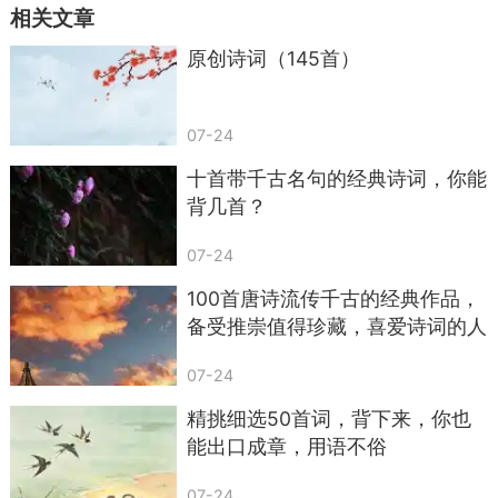
相关文章
重彩，只是化为客去客来日复一日与花开花落年复
一年的意象对比中。
原创诗词（145首）
整首诗运用重复、叠词、对比还有对仗，读来
音律感极强，极其治愈人心。这种自由豁达的人生
07-24
态度，总让我想起黄霑的歌词，“千山我独行，不必
十首带千古名句的经典诗词，你能
相送。”
背几首？
这句歌词不只是写给《楚留香》的侠客形象，
07-24
更渗透了黄霑本人的生死观照，在人生暮年多次叮
100首唐诗流传千古的经典作品，
嘱亲友要在自己未来的葬礼上播放此曲作为告别。
备受推崇值得珍藏，喜爱诗词的人
不容错过，赶快收藏吧！
人，生而自由，去亦自由，有些路只适合一个
07-24
人来去。
精挑细选50首词，背下来，你也
能出口成章，用语不俗
07-24