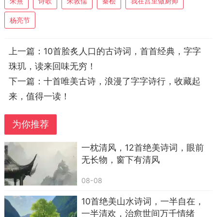
朱熹
诗歌
朱敦儒
秦桧
我在宫里做厨师
杨亮节
上一篇：
10首脍炙人口的古诗词，首首经典，字字
珠玑，读来回味无穷！
1
下一篇：
十首唯美古诗，浪漫了字字诗行，收藏起
风月平生意，江湖自在身。
来，值得一读！
年华供转徙，眼界得清新。
为你推荐
试问西山雨，何如湘水春。
一枕清风，12首绝美诗词，眼前
悠然一长啸，妙绝两无伦。
无长物，窗下有清风
—宋·朱熹《观西山怀岳麓以为莫能相上下也聊
08-08
赋此云》
10首绝美山水诗词，一半自在，
作为集诸儒之大成者，朱熹平生最为羡慕的生
一半清欢，治愈世间万千情绪