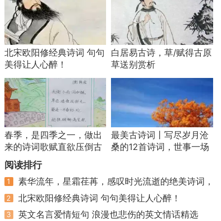
3
北宋欧阳修经典诗词 句句
白居易古诗，草/赋得古原
日日深杯酒满，朝朝小圃花开。自歌自舞自开
美得让人心醉！
草送别赏析
怀，无拘无束无碍。
青史几番春梦，黄泉多少奇才。不须计较与安
排，领取而今现在。
—宋·朱敦儒《西江月·日日深杯酒满》
春季，是四季之一，做出
最美古诗词丨写尽岁月沧
有些人的自由，注定带着几分疏狂，将世俗樊
来的诗词歌赋直欲压倒古
桑的12首诗词，世事一场
人
大梦人生几度秋凉
笼蔑视，才能找到出路。
阅读排行
一如词俊朱敦儒，“我是清都山水郎，天教分付
素华流年，星霜荏苒，感叹时光流逝的绝美诗词，
1
值得收藏
与疏狂”，他不只热爱山水，还掌管天宫山水。所
北宋欧阳修经典诗词 句句美得让人心醉！
2
以，“诗万首，酒千觞。几曾着眼看侯王？”
英文名言爱情短句 浪漫也悲伤的英文情话精选
3