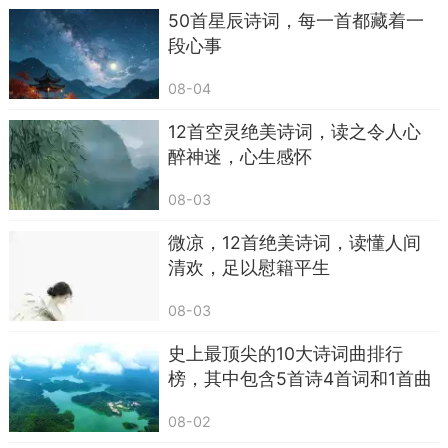
50首星辰诗词，每一首都藏着一
中亦暗提此事。
段心事
但朱熹兼收并蓄，求同存异，认为各具千秋，
08-04
并无高下之别。这种治学态度，足以彰显朱熹人格
上的独立自由。
12首空灵绝美诗词，读之令人心
醉神迷，心生感怀
而这正是《中庸》所提倡的，“万物并育而不相
害，道并行而不相悖”，学术争鸣才有万紫千红总是
08-03
春。
微凉，12首绝美诗词，读懂人间
清欢，足以慰籍平生
所以再来读首句的“风月平生意，江湖自在
身”，就不只是流于表层的寄情山水，而是真正的接
08-03
纳自己，接纳他人，允许不同声音存在，才是真正
史上最顶尖的10大诗词曲排行
的无拘无束。
榜，其中包含5首诗4首词和1首曲
而这对今人最大的启示就是不再盲目追求他人
08-02
与外界认可，就是自由的开始。