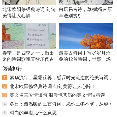
【宋】林逋
北宋欧阳修经典诗词 句句
白居易古诗，草/赋得古原
美得让人心醉！
草送别赏析
暗香浮动月黄昏，疏影横斜水清浅。
霜禽欲下先偷眼，粉蝶如知合断魂。
赏析：
林逋的梅，是雅的，带着香的淡。
春季，是四季之一，做出
最美古诗词丨写尽岁月沧
来的诗词歌赋直欲压倒古
桑的12首诗词，世事一场
黄昏的月亮下，梅的香气悄悄飘，影子斜斜映
人
大梦人生几度秋凉
在浅水里，霜天的鸟儿想落下，先偷偷看一眼梅，
阅读排行
粉蝶要是知道，该会为梅魂牵梦绕吧。
素华流年，星霜荏苒，感叹时光流逝的绝美诗词，
1
值得收藏
北宋欧阳修经典诗词 句句美得让人心醉！
他没写“梅美”，却用香、影、鸟、蝶写出了梅
2
的雅——像我们冬天看见墙角的梅，没靠近，先闻
英文名言爱情短句 浪漫也悲伤的英文情话精选
3
见香，心里一下子就软了。
冬日：最温暖的三首诗词，愿你三冬不寒，从容向
4
暖
时尚的弄潮儿什么意思
这首诗里的梅是素的，香是淡的，读着就觉出
5