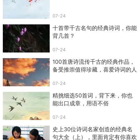
赏析：
07-24
常建的禅院，是能把心洗干净的静。
十首带千古名句的经典诗词，你能
山光让鸟儿活得自在，潭水的影子能清空心里
背几首？
的杂事，所有声音都静了，只剩寺院的钟磬声，一
07-24
下一下，敲在心上。
100首唐诗流传千古的经典作品，
他没写“禅”，却用山光、潭影、钟磬声写出了
备受推崇值得珍藏，喜爱诗词的人
禅意——像我们在忙碌时，突然听见一阵雨声，心
不容错过，赶快收藏吧！
里的烦躁一下子就散了。
07-24
精挑细选50首词，背下来，你也
读这首诗，像站在潭水边，风不吹，影不动，
能出口成章，用语不俗
连呼吸都变得轻了。
07-24
《山中》
史上30位诗词名家创造的经典名
【唐】王勃
句大全（上），里面肯定有你喜欢