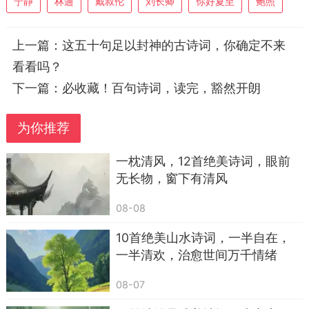
宁静
林逋
戴叔伦
刘长卿
你好夏至
鲍照
鲍照的秋夜，没有浓墨重彩的愁，只有淡得像
上一篇：
这五十句足以封神的古诗词，你确定不来
茶烟的怅惘。
看看吗？
南飞的雁掠过江面，一缕孤烟在暮色里飘起，
下一篇：
必收藏！百句诗词，读完，豁然开朗
边城的号角带着寒意，霜花落在边塞的草上，冷得
发脆。
为你推荐
夜深了，诗人坐在空楼里弹琴，月光洒在案
一枕清风，12首绝美诗词，眼前
上，茶烟绕着窗外的落花慢慢飘，竹影晃悠悠落在
无长物，窗下有清风
书页上。
08-08
他没说“孤独”，却用雁、烟、角、霜织出清
寂，又用茶烟、落花、竹影添了丝温柔——就像现
10首绝美山水诗词，一半自在，
代人加班到深夜，泡一杯热茶，看窗外的灯影，累
一半清欢，治愈世间万千情绪
却也有片刻的安闲。
08-07
读这首诗，像捧着一杯温茶，暖从指尖漫到心