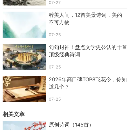
凉丝丝的月亮像眉毛挂在柳梢头，越中的山影
07-27
映在水里，像镜子里的画。
醉美人间，12首美景诗词，美的
兰溪下了三天桃花雨，半夜里，鲤鱼竟跳上了
不可方物
滩头，溅起细碎的水花。
07-25
他没写“热闹”，却用月、山、雨、鱼写出了夏
句句封神！盘点文学史公认的十首
夜的生机——像我们夏天傍晚坐在河边，看柳影
顶级经典诗词
摇，听水声响，突然看见鱼跳，心里一阵欢喜。
07-25
这首诗里的风是凉的，水是清的，连鲤鱼都是
2026年高口碑TOP8飞花令，你知
调皮的，读着就觉出夏天的好。
道几个？
《题破山寺后禅院》（节选）
07-25
【唐】常建
相关文章
山光悦鸟性，潭影空人心。
原创诗词（145首）
万籁此都寂，但余钟磬音。