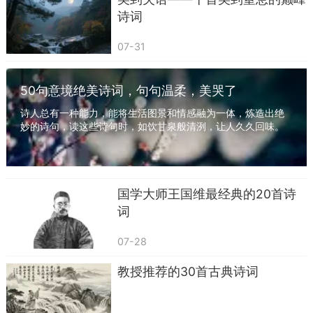
他没写“舍不得”，却用“苍苍”“杳杳”“独”织出绵
诗词
长的念——就像我们送朋友离开，看着对方的背影
07-31
消失在路口，没说什么，心里却留着那抹斜阳的
暖。
50句意境绝美诗词，句句温柔，美哭了
读这首诗，像吹过一阵山风，清清爽爽，连送
诗人总有一种能力，能将生活图景和情感融为一体，炼造出绝
别都成了温柔的事。
妙的诗句，读这些诗句时，如饮甘泉般清洌，让人久久回味。
一起来读一读50句意境绝美的诗句吧！ 四面边...
《兰溪棹歌》
【唐】戴叔伦
国学大师王国维最经典的20首诗
凉月如眉挂柳湾，越中山色镜中看。
词
兰溪三日桃花雨，半夜鲤鱼来上滩。
07-28
赏析：
教授推荐的30首古典诗词
戴叔伦的夏夜，是活的，带着水的灵。