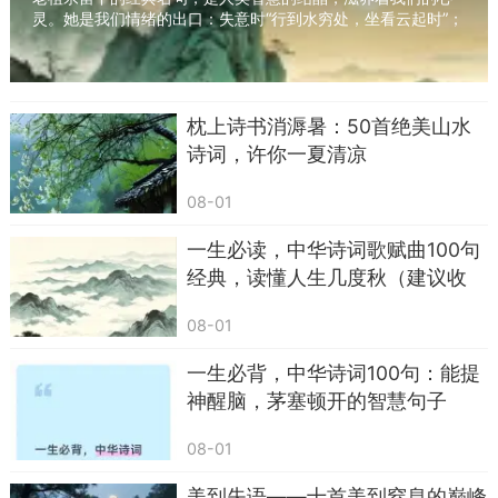
灵。她是我们情绪的出口：失意时“行到水穷处，坐看云起时”；
孤独时“人生如逆旅，我亦是行人”，获得...
《送灵澈上人》
枕上诗书消溽暑：50首绝美山水
【唐】刘长卿
诗词，许你一夏清凉
苍苍竹林寺，杳杳钟声晚。
08-01
荷笠带斜阳，青山独归远。
一生必读，中华诗词歌赋曲100句
经典，读懂人生几度秋（建议收
赏析：
藏/常读常新）
刘长卿的送别，没有眼泪，只有像画一样的
08-01
淡。
一生必背，中华诗词100句：能提
神醒脑，茅塞顿开的智慧句子
青色的竹林寺藏在暮色里，晚钟的声音慢慢飘
远，灵澈上人戴着斗笠，背着斜阳，往青山深处
08-01
走，身影越来越远。
美到失语——十首美到窒息的巅峰