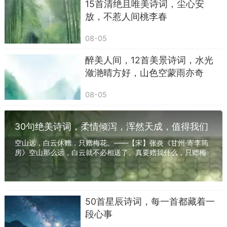
15首清绝且唯美诗词，尘心安
里，连秋的凉都变得软了。
放，不惹人间桃李春
《效古》
08-05
【南北朝】江淹
醉美人间，12首美景诗词，水光
岁暮怀感伤，中夕弄清琴。
潋滟晴方好，山色空蒙雨亦奇
冷月照积雪，朔风劲且哀。
08-05
运往无淹物，年逝觉已催。
30句绝美诗词，柔情倾泻，浑然天成，值得我们
阶前旅葵死，井上寒桃僵。
收藏品读
空山远，白云休赠，只赠梅花。——【宋】张炎《甘州·寄李筠
赏析：
房》空山那么远，白云就不必相送了。真要赠我什么，只赠梅
花就够了。白云太泛，梅花太定；一个是什么...
江淹的冬夜，是冷到骨里，却又静到心底的。
年末的夜里，心里藏着些说不清的怅惘，半夜
50首星辰诗词，每一首都藏着一
起来拨弄琴弦。
段心事