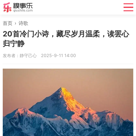
首页
›
诗歌
20首冷门小诗，藏尽岁月温柔，读罢心
归宁静
发布者：静守己心
2025-9-11 14:00