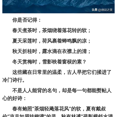
你是否记得：
春天煮茶时，茶烟绕着落花转的软；
夏天采莲时，荷风裹着蝉鸣飘的凉；
秋天折桂时，露水滴在衣襟上的清；
冬天赏梅时，雪影映着窗棂的素？
这些藏在日常里的温柔，古人早把它们揉进了
冷门诗行。
不是人人能背的名句，却是每一句都能熨帖人
心的好诗：
春有鲍照“茶烟轻飏落花风”的软，夏有戴叔
伦“凉月如眉挂柳湾”的灵，秋有林逋“疏影横斜水清