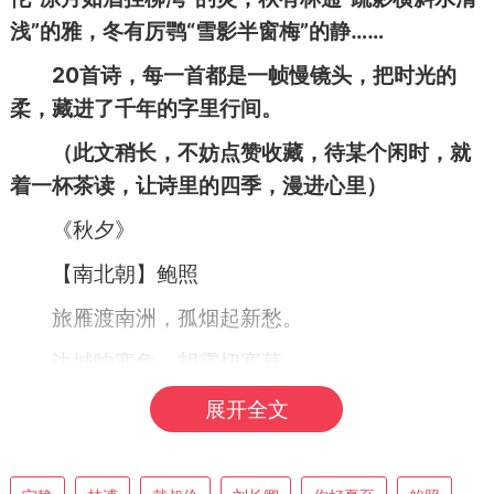
浅”的雅，冬有厉鹗“雪影半窗梅”的静……
20首诗，每一首都是一帧慢镜头，把时光的
柔，藏进了千年的字里行间。
（此文稍长，不妨点赞收藏，待某个闲时，就
着一杯茶读，让诗里的四季，漫进心里）
《秋夕》
【南北朝】鲍照
旅雁渡南洲，孤烟起新愁。
边城响寒角，胡霜切塞草。
夜深坐弹琴，明月照空楼。
展开全文
茶烟轻飏落花风，竹影斜摇书案上。
赏析：