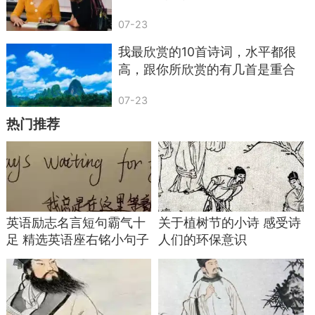
长江悲已滞，万里念将归。
的
07-23
况属高风晚，山山黄叶飞。
我最欣赏的10首诗词，水平都很
赏析：
高，跟你所欣赏的有几首是重合
的？
王勃的秋山，是念家的，带着叶的凉。
07-23
长江水好像都为乡愁停了，想着万里之外的
热门推荐
家，偏又遇上傍晚的秋风，山上的黄叶一片片飘下
来，落在心上。
他没写“想回家”，却用江、风、黄叶写出了乡
愁——像我们在外地看见落叶，突然想起家里的秋
英语励志名言短句霸气十
关于植树节的小诗 感受诗
天，妈妈晒的被子还在阳台吗？
足 精选英语座右铭小句子
人们的环保意识
这首诗里的秋是凉的，念是暖的，读着就想起
远方的家。
《山园小梅》（节选）