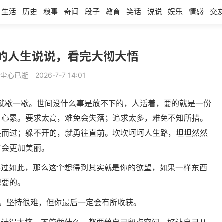
生活
历史
糗事
奇闻
段子
教育
笑话
说说
娱乐
情感
交
的人生说说，看完大彻大悟
：尘心已逝
2026-7-7 14:01
就歇一歇。世间没什么事是放不下的，人活着，要的就是一份
，心累。要求太高，难免会失落；追求太多，难免不知所措。
笑而过；躲不开的，就勇往直前。坎坎坷坷人生路，坦坦然然
才会更加美丽。
不过如此，那么这个想得到其实就是你的欲望，如果一样东西
想要的。
得。坚持很难，但你最后一定会有所收获。