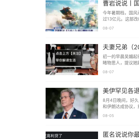
曹岩说说丨
今年暑期档，国风
过13亿元。这部改
08-07
夫妻兄弟（2
初一的早晨吴媚起
睹物思人，提议她
08-07
美伊罕见各
态化
8月4日晚间，好
和伊朗达成协议，
08-05
匿名说说你
11、不管你遇见谁，还是谁遇见你，