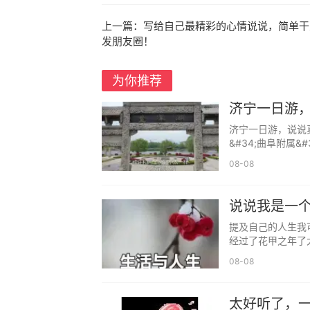
上一篇：
写给自己最精彩的心情说说，简单干
发朋友圈！
6、人生在世，如果计较的东西太多
为你推荐
之，什么都不计较，什么都马马虎虎，什
济宁一日游
的人，有生活智慧的人，会有所不为，只
济宁一日游，说说
&#34;曲阜附属
7、没有人会关心你付出过多少努力
08-08
然后羡慕或鄙夷。为了未来美一点，现在
8、人生最大的错误，是用健康换取
说说我是一
中感恩，在逆境中依旧心存喜乐，认真活
提及自己的人生我
经过了花甲之年了
9、人在意气风发时，精神抖擞地做
08-08
闷、迷茫、压力、疲惫里，不灰心，不懈
10、在这个世界上，没有一劳永逸、
太好听了，