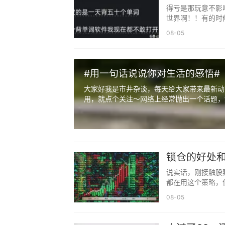
得亏是那玩意不影
的时候遇到对的人，是一种幸福；在错的
世界啊！！有的时
种伤害。
08-05
12、人生最大的痛苦，是“想得到”和“
的见地，是“没什么”和“算了吧”。人生最大
#用一句话说说你对生活的感悟#
安”和“心亦宽”。
大家好我是市井杂谈，每天给大家带来最新动
13、觉得自己总碰不到美好的人和事
用，就点个关注～网络上经常抛出一个话题，如
都在躲你。
14、遇到一件事，如果你——喜欢它
改不了，那么接受它；接受不下，那么处理
锁仓的好处
放下了，就释然了。
说实话，刚接触股
15、人生的一切不是算来的，而是善
都在用这个策略，
局，你能包容多少，就能拥有多少。凡事
08-05
欲望，退却时理智，谦让时大度，除却杂