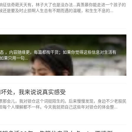
响征信奇葩天天有，林子大了也是没办法...真羡慕你能走进一个孩子的
时间遇见对的人，是一种遗憾；在对的时间遇见错的人，是一
候还是要及时止损啊人生总有不期而遇的温暖，和生生不息的...
怕失去”。人生最大的践行，是“管住嘴”和“迈开腿”。人生最大
的彻悟，是“怎么来”和“怎么去”。人生最大的幸福，是“身已
态 ，内容随缘更，每篇都掏干货；如果你觉得这些信息对生活有
，并不是别人眼瞎老天故意整你，恰恰是因为你不够好，他们
果只用一句...
，那么享受它；不喜欢，那么避开它；避不开，那么改变它；
它；难以处理，那么就放下它。其实，人最难的是“放下”。
和坏处，我来说说真实感受
票那会儿，我对锁仓这个词挺陌生的。后来慢慢发现，身边不少老股民
来的；不是求来的，而是修来的。胸襟的宽窄，决定命运的格
但每个人理解都不一样。今天我就把自己这些年对锁仓的体会整...
看得开、想得透、拿得起、放得下，学会隐忍性情，懂得克制
念私心，少些攀比计较，才会随缘自适。