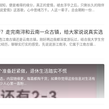
是你的。你要学会权衡利弊，学会放弃一些什么，然后才可能
伴经得起岁月考验
相知，便是难得的缘分，真正的爱情，褪去浮华之后，只剩长久的陪伴
哀，然后，心平气和。因为，这就是人生。
说爱情》这首歌，心中思绪万千。人这一辈子，总会期盼一份...
行？走完南浔和云南一众古镇，给大家说说真实选
选江南古镇还是云南古镇，刚好两边我都深度游玩过，结合我大学生穷
实经历，聊聊实打实的感受。先说说浙江南浔，它属于江南古镇...
3个准备赶紧做，退休生活踏实不慌
态，内容随缘更，每篇都掏干货；如果你觉得这些信息对生活有
人心里一直盼...