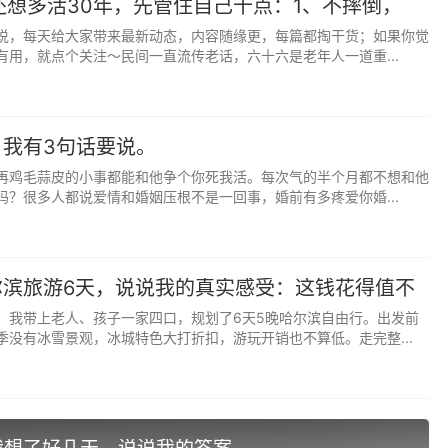
还想多活30年，先管住自己十点：1、不摔倒，
说，每天给大家带来最新动态，内容随缘更，每篇都掏干货；如果你觉
有用，就点个关注～民间一直流传老话，六十六是老年人一道重...
我有3句话要说。
再鸡毛蒜皮的小事都能和他争个你死我活。每次气的半个月都不想和他
吗？很多人都说爱情和婚姻压根不是一回事，婚前有多疼爱你婚...
尔滨旅游6天，说说我的真实感受：这钱花得值不
，我带上老人、孩子一家四口，规划了6天5晚哈尔滨自由行。出发前
季没有冰雪景观，冰城特色大打折扣，游玩开销也不算低。走完整...