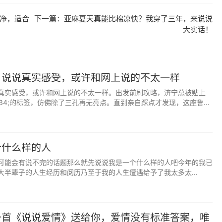
净，适合
下一篇：
亚麻夏天真能比棉凉快？我穿了三年，来说说
大实话！
，名利地位、金钱美色，样样都不肯放手，那就会活得很累；反
么都可以凑合，那也未免太对不起自己，活得没有意思。聪明
，说说真实感受，或许和网上说的不太一样
计较对自己最重要的东西，并且知道什么年龄该计较什么。
真实感受，或许和网上说的不太一样。出发前刷攻略，济宁总被贴上
&#34;的标签，仿佛除了三孔再无亮点。直到亲自踩点才发现，这座鲁...
，撑得累不累，摔得痛不痛，他们只会看你最后站在什么位置，
必须苦一点。
身外之物；人生最大的悲哀，就是用生命换取个人烦恼。在顺境
个什么样的人
在当下，真实地活在今天。
可能会有说不完的话题那么就先说说我是一个什么样的人吧今年的我已
大半辈子的人生经历和阅历乃至于我的人生遭遇给予了我太多太...
成一件事，其实不难。难的是，在冗长得看不到头的枯燥、烦
怠，坚韧地往前走。
完美无缺的选择。你不可能同时拥有春花和秋月，不可能同时
一首《说说爱情》送给你，爱情没有标准答案，唯