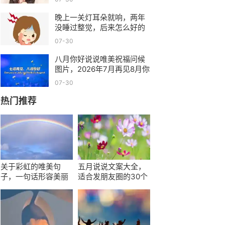
晚上一关灯耳朵就响，两年
没睡过整觉，后来怎么好的
我说说
07-30
八月你好说说唯美祝福问候
图片，2026年7月再见8月你
好说说文案精选
07-30
热门推荐
关于彩虹的唯美句
五月说说文案大全，
子，一句话形容美丽
适合发朋友圈的30个
风景
句子