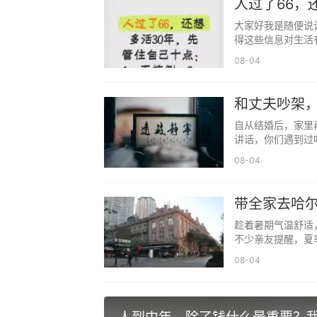
人过了66，
2、不话多
大家好我是随便说
得这些信息对生活
08-04
和丈夫吵架，
自从结婚后，家里
讲话，你们遇到过
08-04
带全家去哈
值？
趁着暑期气温舒适
不少亲友提醒，夏
08-04