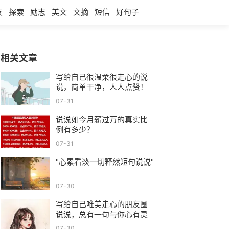
友
探索
励志
美文
文摘
短信
好句子
相关文章
写给自己很温柔很走心的说
说，简单干净，人人点赞！
07-31
说说如今月薪过万的真实比
例有多少？
07-31
"心累看淡一切释然短句说说"
07-30
写给自己唯美走心的朋友圈
说说，总有一句与你心有灵
犀！
07-30