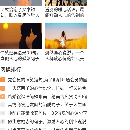
温柔治愈系文案短
送别的暖心话语，最
句，跌入星辰的醉人
能打动人心的告别的
句子
句子
情感经典语录30句，
淡然随心说说，一个
直戳人心的婚姻句子
人释放心情的经典美
句
阅读排行
充会员的搞笑短句,为了追剧开通会员的幽
1
默说说？
一天结束了的心情说说，忙碌一整天适合
2
发朋友圈的句子
结婚祝福语简短唯美，绝美古风贺词30句
3
高情商发朋友圈的洒脱句子，关于人生通
4
透的说说
睡前正能量晚安问候，35句晚间心语分享
5
做生意励志的句子，激励人心的创业说说
6
付出就有收获的句子，励志的正能量经典
7