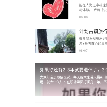
拥有硕果和繁花。你不可能所有的好处都
有真诚与陪
能在人海之中相逢
得到些什么。你要学会接受命的残缺和悲
与体谅。 听着《说
08-08
计划古镇旅
择建议
很多朋友纠结出游
游+备考散心的真
08-07
如果你还有2‑3年就要退休了，
大家好我是随便说说，每天给大家带来最新动
用，就点个关注～在职场里面打拼几十年，不少