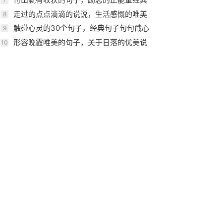
语录
走过的点点滴滴的说说，生活感慨的唯美
8
句子
触碰心灵的30个句子，经典句子句句戳心
9
形容晚霞唯美的句子，关于日落的优美说
10
说