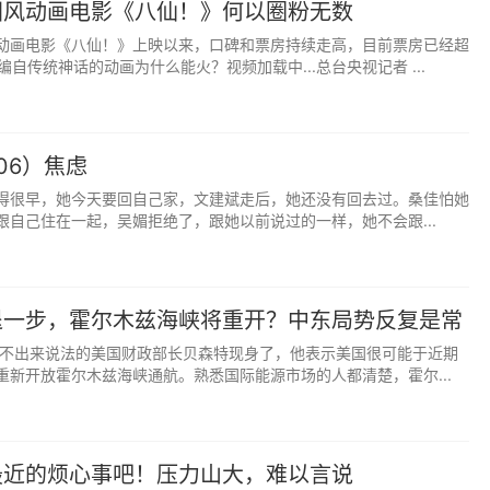
国风动画电影《八仙！》何以圈粉无数
动画电影《八仙！》上映以来，口碑和票房持续走高，目前票房已经超
编自传统神话的动画为什么能火？视频加载中...总台央视记者 ...
06）焦虑
得很早，她今天要回自己家，文建斌走后，她还没有回去过。桑佳怕她
跟自己住在一起，吴媚拒绝了，跟她以前说过的一样，她不会跟...
退一步，霍尔木兹海峡将重开？中东局势反复是常
久不出来说法的美国财政部长贝森特现身了，他表示美国很可能于近期
重新开放霍尔木兹海峡通航。熟悉国际能源市场的人都清楚，霍尔...
最近的烦心事吧！压力山大，难以言说
都是冥冥之中注定的。遇见没有对错，只是时间的问题，在对