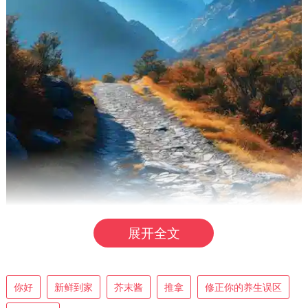
隔壁张大姐家的儿子今年三十有二，昨天刚进
展开全文
家门就被他妈堵在玄关。这小子抢先掏出手机嚷
道："妈！我现在可是教育界正面教材！"张大姐捏
着锅铲冷笑："你？读书时数学没及格过，炒个蛋都
你好
新鲜到家
芥末酱
推拿
修正你的养生误区
能烧糊锅底，谁家瞎了眼拿你当榜样？"小伙子得意