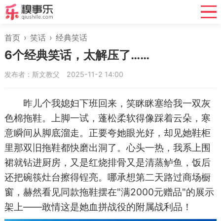
首页
›
笑话
›
经典笑话
6个经典笑话，太解压了……
发布者：斯文教父
2025-11-2 14:00
昨儿个我媳妇下班回来，笑眯眯塞给我一双灰
色棉拖鞋。上脚一试，蓬松柔软得像踩着云朵，寒
意瞬间从脚底溜走。正要夸她眼光好，却见她鞋柜
里那双旧拖鞋都快磨出洞了。心头一热，我系上围
裙就钻进厨房，又是红烧排骨又是清蒸鲈鱼，饭后
还把碗筷灶台擦得锃亮。哪承想第二天路过商场橱
窗，赫然看见同款拖鞋摆在"满2000元赠品"的展示
架上——敢情这是她血拼战役的附属战利品！