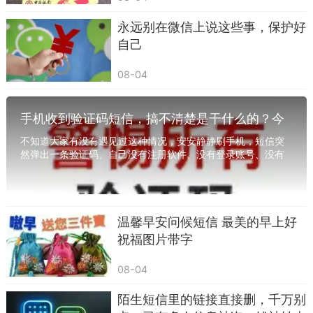
永远别在微信上说这些事，保护好
自己
第四类，虚假中奖、退费、补贴类短信，这类
08-04
骗局要么利用贪小便宜的心理，要么抓住想拿回钱
的诉求，全是坑。常见话术：“您抽奖中了手机 / 万
手机收到验证码短信，搞不清楚是干什么的？今
元现金，点击链接领取”“您之前报名的网课可以退
天一次说清楚
不知道大家有没有遇见过这种情况，安安静静刷手机，短信突
费，点击链接登记”“国家发放购房 / 购车补贴，点击
然弹出一条验证码。自己没有注册软件、没有登录账号、没有
办理任何业务，这条短信凭空出现。有的人随手...
申领”。
我负责任地说，这类短信无一例外全是诈骗。
天上不会掉馅饼，真的中奖、退费、补贴，绝对不
温馨早安问候短信 最美的早上好
会只通过一条陌生短信通知你，更不会让你点陌生
祝福图片带字
链接操作。套路无非两种，要么让你先交 “保证
08-04
金”“手续费”，钱一转就消失；要么套取你的银行卡
陌生短信里的链接直接删，千万别
信息，掏空你的账户。这类短信，直接删除。