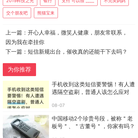
2019科技之光
银行
支付 可以很 ____
不完美妈妈
存在逾期风险，点击链接处理”，甚至还有伪装成熟
交个朋友吧
熊猫宝来
人发来的聚会照片、孩子作业链接。
我身边就有个真实案例，同事刚网购了母婴用
上一篇：
开心人幸福，微笑人健康，朋友常联系，
品，转头就收到了快递丢失的理赔短信，链接做得
因为我在牵挂你
和快递官网一模一样，他没多想就点了进去，按页
下一篇：
短信新规出台，催收真的还能干下去吗？
面提示填了银行卡号、手机号，刚填完验证码，卡
里三千多块就被转走了。这些看似正规的链接，背
为你推荐
后全是钓鱼网站，你点进去的那一刻，要么手机被
植入木马，所有支付信息全被骗子看光；要么就是
手机收到这类短信要警惕！有人遭
套取你的银行卡信息，转眼掏空你的账户。所以这
遇隔空盗刷，普通人该怎么应对
类短信，不管说的多逼真，直接删除，千万别点。
08-07
中国移动2个珍贵号段，被称＂老
板号＂、＂古董号＂，你家有吗？