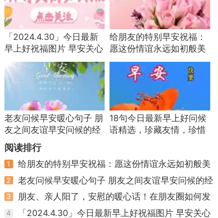
接、回拨陌生电话、回复陌生短信、透露个人和银
行卡信息、提供
验证码
、给陌生账户转账。守住这
几条底线，99% 的短信诈骗都骗不到你。
「2024.4.30」今日最新
给朋友的特别早安祝福：
早上好祝福图片 早安关心
愿这份情谊永远如初般美
其次，开启手机自带的
垃圾短信拦截功能
，安
朋友的问候语
好
卓和苹果手机都有这个官方功能，在手机设置里就
能找到，打开后绝大多数垃圾、诈骗短信都会被直
接拦截，根本到不了你的收件箱，省心又安全。
老友问候早安暖心句子 朋
18句今日最新早上好问候
然后，所有信息核实务必走官方渠道。收到社
友之间友谊早安问候的经
语精选，珍藏友情，珍惜
保、银行、快递等机构的相关短信，别用里面的链
典句子
缘分
阅读排行
接和电话，直接打开对应机构的官方 App，或者拨
打官方公示的客服电话核实，绝对别信短信里的私
给朋友的特别早安祝福：愿这份情谊永远如初般美
1
好
人联系方式。
老友问候早安暖心句子 朋友之间友谊早安问候的经
2
典句子
最后，如果频繁收到诈骗短信、垃圾短信，一
朋友、亲人阳了，安慰的暖心话！在朋友圈如何发
3
说说自己阳了
定要主动举报。最正规的渠道就是
12321 网络不良
「2024.4.30」今日最新早上好祝福图片 早安关心
4