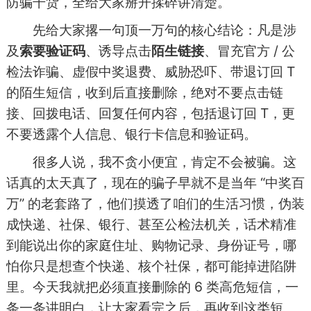
防骗干货，全给大家掰开揉碎讲清楚。
先给大家撂一句顶一万句的核心结论：凡是涉
及
索要验证码
、诱导点击
陌生链接
、冒充官方 / 公
检法诈骗、虚假中奖退费、威胁恐吓、带退订回 T
的陌生短信，收到后直接删除，绝对不要点击链
接、回拨电话、回复任何内容，包括退订回 T，更
不要透露个人信息、银行卡信息和验证码。
很多人说，我不贪小便宜，肯定不会被骗。这
话真的太天真了，现在的骗子早就不是当年 “中奖百
万” 的老套路了，他们摸透了咱们的生活习惯，伪装
成快递、社保、银行、甚至公检法机关，话术精准
到能说出你的家庭住址、购物记录、身份证号，哪
怕你只是想查个快递、核个社保，都可能掉进陷阱
里。今天我就把必须直接删除的 6 类高危短信，一
条一条讲明白，让大家看完之后，再收到这类短