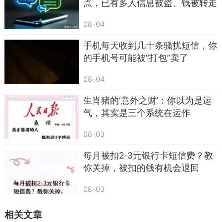
点，已有多人信息被盗、钱被转走
08-04
手机每天收到几十条骚扰短信，你
的手机号可能被“打包”卖了
08-04
生肖猪的‘意外之财’：你以为是运
气，其实是三个系统在运作
08-03
第五类，标注 “退订回 T、回 N” 的陌生短信，
这是绝大多数人都踩过的隐形大坑。很多人收到营
每月被扣2‑3元银行卡短信费？教
销短信，看到 “退订回 T”，就想着回复一下清净
你关掉，被扣的钱有机会退回
点，这完全是大错特错。
08-03
绝大多数带 “退订回 T” 的陌生短信，都是黑产
相关文章
批量群发的，你回复了 T，根本不会退订，反而会