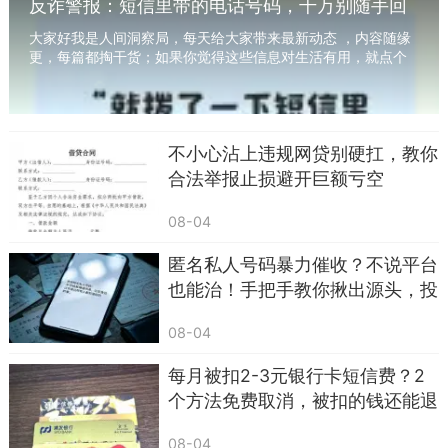
反诈警报：短信里带的电话号码，千万别随手回
24 小时内联系专员处理”。
拨！已有多人中招
大家好我是人间洞察局，每天给大家带来最新动态 ，内容随缘
更，每篇都掏干货；如果你觉得这些信息对生活有用，就点个
我给大家吃颗定心丸：公检法机关绝对不会通
关注～昨天我表姐差点儿把半辈子积蓄给搭进...
过短信、电话线上办案，更不会要求个人私下转
账、自证清白，也不存在所谓的 “安全账户”。之前
不小心沾上违规网贷别硬扛，教你
认识的一位退休老大哥，就被这类短信吓得一宿没
合法举报止损避开巨额亏空
睡，差点给骗子转走养老钱，还好被家人及时拦
住。所以这类短信，收到直接删除，别慌，别联系
08-04
所谓的专员。
匿名私人号码暴力催收？不说平台
也能治！手把手教你揪出源头，投
诉到关停
08-04
每月被扣2-3元银行卡短信费？2
个方法免费取消，被扣的钱还能退
回
08-04