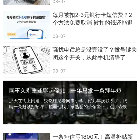
08-07
每月被扣2‑3元银行卡短信费？2
个方法免费取消 被扣的钱还能退
回
08-07
骚扰电话总是没完没了？拨号键关
第二类，任何索要
验证码
的短信，这是必须守
闭这个开关，从此手机清静了
住的核心红线。我再强调一遍：所有正规机构，绝
08-07
对不会通过短信、电话向你索要验证码。很多人没
搞懂，验证码根本不是一串普通数字，它是你银行
同事久别重逢聊起侄儿：一年只发一条拜年短
卡、支付账户的最后一道安全锁，是你账户的钥
信，一切向钱看教育得好，亲情淡了，老了只能
匙，你把验证码给了别人，就等于把家门钥匙、保
那天在街上闲逛，突然碰见老同事小李，好几年没联系了，眼
靠自己
睛一亮赶紧打招呼，拉着他找了家熟悉的茶馆坐下，点了壶铁
险柜密码双手送给了骗子。
观音，边喝边聊起来，先说说各自工作近况，他...
哪怕对方能说出你的身份证号、家庭住址，只
要他跟你要验证码，全是骗局，短信直接删除，一
一条短信亏1800元！高温补贴新