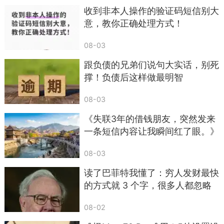
告诉对方这个号码是活跃用户，接下来你收到的垃
收到非本人操作的验证码短信别大
意，教你正确处理方式！
圾短信、诈骗短信只会成倍增加，甚至你的号码会
被转卖给更多黑产。正规平台的退订，全都是在官
08-03
方 App 内操作的，根本不会只让你短信回 T。所以
跟负债的兄弟们说句大实话，别死
这类短信，直接删除，一个字都别回。
撑！负债后这样做最明智
第六类，冒充熟人、领导的陌生短信，这是骗
08-03
子的精准诈骗手段。他们会提前摸清你的信息，知
道你的领导、家人是谁，然后发来短信：“我是你领
《失联3年的借钱朋友，突然发来
一条短信内容让我瞬间红了眼。》
导，换号了，存一下这个号码”“我是你家人，出事
了急需用钱，打款到这个卡号”。
08-03
很多人一看是领导、家人，就放下了防备，要
读了巴菲特我懂了：穷人发财最快
么后续被以 “周转”“垫资” 的名义骗钱，要么直接就
的方式就 3 个字，很多人都忽略
了
转了账。提醒大家，凡是收到这类短信，千万别直
08-02
接信，一定要通过原来的联系方式核实身份，短信