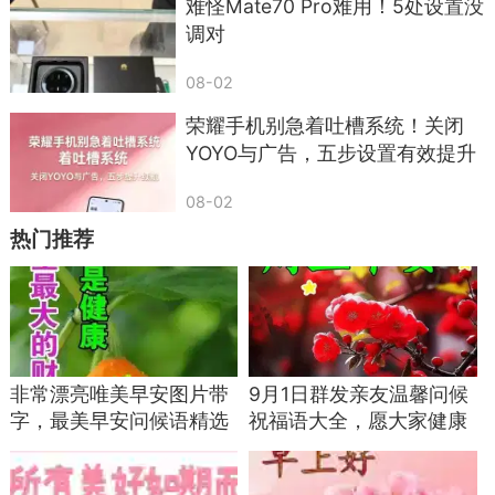
难怪Mate70 Pro难用！5处设置没
直接删除，别私下联系，更别盲目转账。
调对
08-02
荣耀手机别急着吐槽系统！关闭
YOYO与广告，五步设置有效提升
续航
08-02
热门推荐
讲完了必须删除的 6 类短信，我再给大家几个
实打实的安全防护技巧，全是我自己用了很多年、
非常漂亮唯美早安图片带
9月1日群发亲友温馨问候
亲测有效的干货，大家记好，照着做就能避开绝大
字，最美早安问候语精选
祝福语大全，愿大家健康
多数的坑。
关心亲友祝福语
快乐，周五愉快！
首先，守住绝对不能碰的红线：点击陌生链