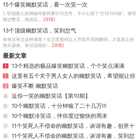
15个爆笑幽默笑话，看一次笑一次
1. 职场新人的神操作新同事打印文件，不小心按了“打印100份”。领导
路过瞥见，他淡定...
[详情]
13个顶级幽默笑话，笑到岔气
你有没有过这种感觉？生活里那些让人哭笑不得的瞬间，才是真正的
快乐源泉。俗话说得好...
[详情]
最新文章
13个精选的极品爆笑幽默笑话，个个笑点满满
1
这里有五个关于男人女人的幽默笑话，希望能让你
2
会心一笑
爆笑不断 幽默笑话
3
逗你一笑的幽默笑话【第10期】
4
10个幽默笑话，十分钟输了二十几万!!!
5
10个幽默冷笑话，伴你度过愉快的周末
6
11个笑死人不偿命的幽默笑话，诙谐有趣，创意十
7
足！
11个笑死人不偿命的幽默笑话，诙谐有趣，笑到岔
8