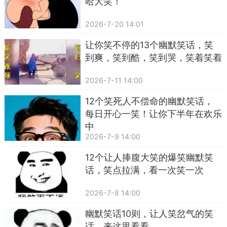
哈大笑！
2026-7-20 14:01
让你笑不停的13个幽默笑话，笑
到爽，笑到酷，笑到哭，笑着笑着
2026-7-11 14:00
12个笑死人不偿命的幽默笑话，
每日开心一笑！让你下半年在欢乐
中
2026-7-9 14:00
12个让人捧腹大笑的爆笑幽默笑
话，笑点拉满，看一次笑一次
2026-7-8 14:00
幽默笑话10则，让人笑岔气的笑
话，来这里看看