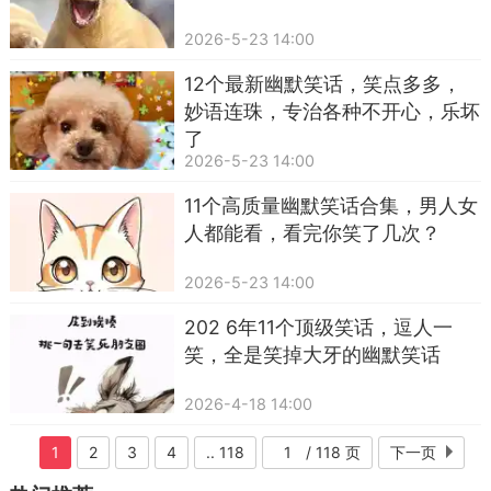
2026-5-23 14:00
12个最新幽默笑话，笑点多多，
妙语连珠，专治各种不开心，乐坏
了
2026-5-23 14:00
11个高质量幽默笑话合集，男人女
人都能看，看完你笑了几次？
2026-5-23 14:00
202 6年11个顶级笑话，逗人一
笑，全是笑掉大牙的幽默笑话
2026-4-18 14:00
1
2
3
4
.. 118
/ 118 页
下一页