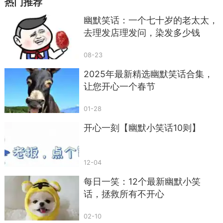
热门推荐
幽默笑话：一个七十岁的老太太，
去理发店理发问，染发多少钱
08-23
2025年最新精选幽默笑话合集，
让您开心一个春节
01-28
开心一刻【幽默小笑话10则】
12-04
每日一笑：12个最新幽默小笑
话，拯救所有不开心
02-10