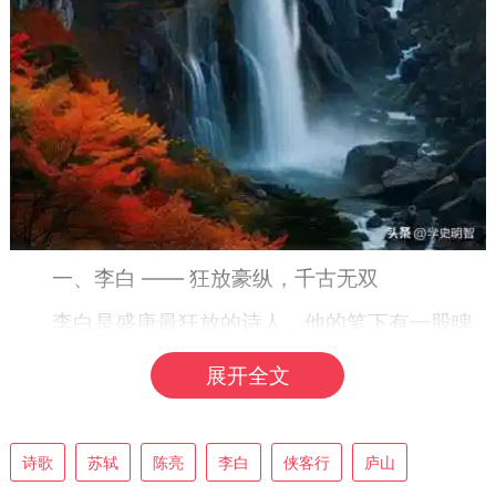
一、李白 —— 狂放豪纵，千古无双
李白是盛唐最狂放的诗人，他的笔下有一股睥
睨天下、气吞日月的气势。
展开全文
1. 君不见，黄河之水天上来，奔流到海不复
回。——《将进酒》
诗歌
苏轼
陈亮
李白
侠客行
庐山
2. 天生我材必有用，千金散尽还复来。——