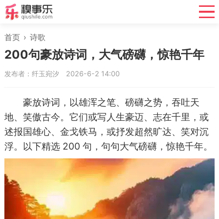
首页
›
诗歌
200句豪放诗词，大气磅礴，惊艳千年
发布者：纤玉宛汐
2026-6-2 14:00
豪放诗词，以雄浑之笔、磅礴之势，吞吐天
地、笑傲古今。它们或写人生豪迈、志在千里，或
述报国雄心、金戈铁马，或抒发超然旷达、笑对沉
浮。以下精选 200 句，句句大气磅礴，惊艳千年。