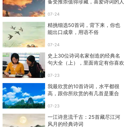
备受推崇值得珍藏，喜爱诗词的人
29. 羽扇纶巾，谈笑间，樯橹灰飞烟灭。——
不容错过，赶快收藏吧！
《念奴娇·赤壁怀古》
07-24
30. 人生如梦，一尊还酹江月。——《念奴娇·
精挑细选50首词，背下来，你也
赤壁怀古》
能出口成章，用语不俗
31. 一点浩然气，千里快哉风。——《水调歌头
07-24
·黄州快哉亭赠张偓佺》
史上30位诗词名家创造的经典名
句大全（上），里面肯定有你喜欢
32. 竹杖芒鞋轻胜马，谁怕？一蓑烟雨任平
的
生。——《定风波》
07-23
33. 回首向来萧瑟处，归去，也无风雨也无
我最欣赏的10首诗词，水平都很
晴。——《定风波》
高，跟你所欣赏的有几首是重合
的？
34. 会挽雕弓如满月，西北望，射天狼。——
07-23
《江城子·密州出猎》
一江诗意流千古：25首藏尽江河
35. 老夫聊发少年狂，左牵黄，右擎苍。——
风月的经典诗词