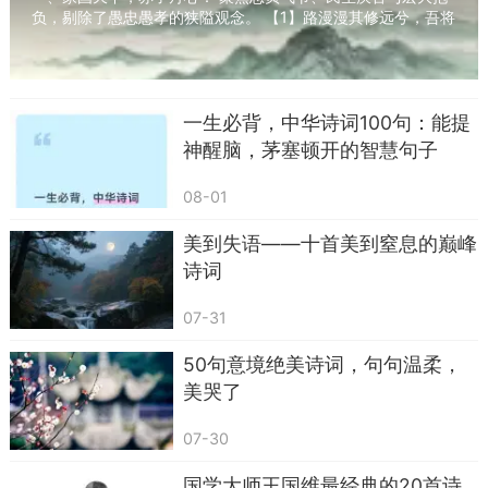
负，剔除了愚忠愚孝的狭隘观念。 【1】路漫漫其修远兮，吾将
23. 欲上青天览明月，抽刀断水水更流。——
上下而求索。 ——屈原《离骚》 意译：前...
《宣州谢朓楼饯别校书叔云》
24. 此地一为别，孤蓬万里征。——《送友
一生必背，中华诗词100句：能提
人》
神醒脑，茅塞顿开的智慧句子
25. 凤凰台上凤凰游，虎踞龙盘今胜昔。——
08-01
《登金陵凤凰台》
美到失语——十首美到窒息的巅峰
诗词
07-31
50句意境绝美诗词，句句温柔，
美哭了
07-30
国学大师王国维最经典的20首诗