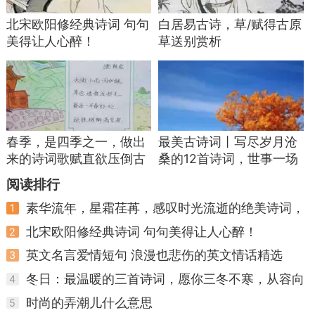
全。——《水调歌头·明月几时有》
北宋欧阳修经典诗词 句句
白居易古诗，草/赋得古原
美得让人心醉！
草送别赏析
43. 但愿人长久，千里共婵娟。——《水调歌
头·明月几时有》
44. 不识庐山真面目，只缘身在此山中。——
《题西林壁》
春季，是四季之一，做出
最美古诗词丨写尽岁月沧
45. 春宵一刻值千金，花有清香月有阴。——
来的诗词歌赋直欲压倒古
桑的12首诗词，世事一场
《春宵》
人
大梦人生几度秋凉
阅读排行
46. 日啖荔枝三百颗，不辞长作岭南人。——
素华流年，星霜荏苒，感叹时光流逝的绝美诗词，
1
《食荔枝》
值得收藏
北宋欧阳修经典诗词 句句美得让人心醉！
2
47. 此身如传舍，何处是吾乡。——《临江
英文名言爱情短句 浪漫也悲伤的英文情话精选
3
仙》
冬日：最温暖的三首诗词，愿你三冬不寒，从容向
4
暖
48. 万事到头都是梦，休休。明日黄花蝶也
时尚的弄潮儿什么意思
5
愁。——《南乡子·重九涵辉楼呈徐君猷》