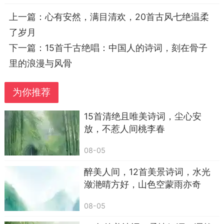
《将进酒》
上一篇：
心有安然，满目清欢，20首古风七绝温柔
3. 人生得意须尽欢，莫使金樽空对月。——
了岁月
《将进酒》
下一篇：
15首千古绝唱：中国人的诗词，刻在骨子
4. 烹羊宰牛且为乐，会须一饮三百杯。——
里的浪漫与风骨
《将进酒》
为你推荐
5. 古来圣贤皆寂寞，惟有饮者留其名。——
《将进酒》
15首清绝且唯美诗词，尘心安
放，不惹人间桃李春
6. 五花马，千金裘，呼儿将出换美酒，与尔同
销万古愁。——《将进酒》
08-05
7. 长风破浪会有时，直挂云帆济沧海。——
醉美人间，12首美景诗词，水光
《行路难》
潋滟晴方好，山色空蒙雨亦奇
8. 仰天大笑出门去，我辈岂是蓬蒿人。——
08-05
《南陵别儿童入京》