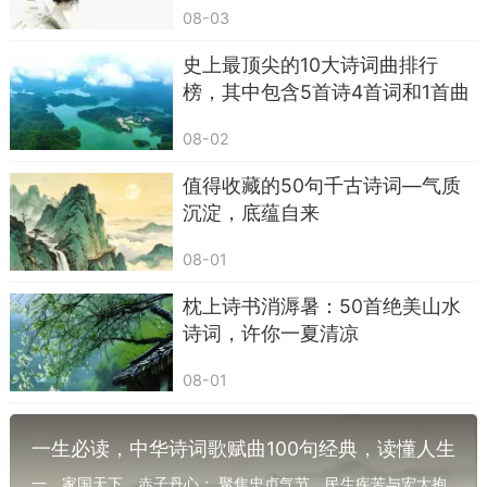
16. 黄河万里触山动，盘涡毂转秦地雷。——
08-03
《西岳云台歌送丹丘子》
史上最顶尖的10大诗词曲排行
17. 登高壮观天地间，大江茫茫去不还。——
榜，其中包含5首诗4首词和1首曲
《庐山谣寄卢侍御虚舟》
08-02
18. 大鹏一日同风起，扶摇直上九万里。——
值得收藏的50句千古诗词—气质
《上李邕》
沉淀，底蕴自来
19. 飞流直下三千尺，疑是银河落九天。——
08-01
《望庐山瀑布》
枕上诗书消溽暑：50首绝美山水
20. 山高路且长，登高望故乡。——《北上
诗词，许你一夏清凉
行》
08-01
21. 明月出天山，苍茫云海间。——《关山月》
22. 愿将腰下剑，直为斩楼兰。——《塞下
一生必读，中华诗词歌赋曲100句经典，读懂人生
曲》
几度秋（建议收藏/常读常新）
一、家国天下，赤子丹心： 聚焦忠贞气节、民生疾苦与宏大抱