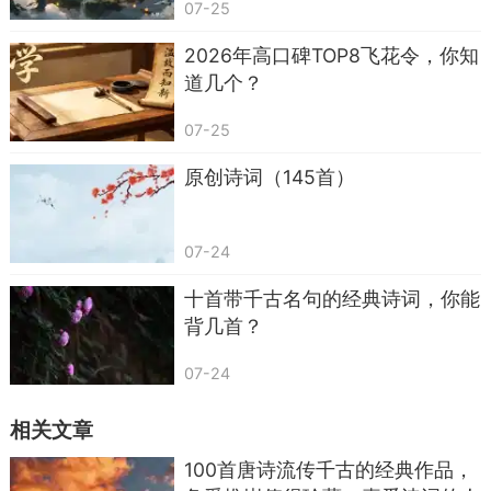
07-25
2026年高口碑TOP8飞花令，你知
道几个？
07-25
二、苏轼 —— 雄浑苍凉，逸怀浩气
原创诗词（145首）
苏轼是豪放词的开创者，以诗为词，冲破艳情
藩篱，开创了雄浑豪迈的新境界。
07-24
26. 大江东去，浪淘尽，千古风流人物。——
十首带千古名句的经典诗词，你能
《念奴娇·赤壁怀古》
背几首？
27. 乱石穿空，惊涛拍岸，卷起千堆雪。——
07-24
《念奴娇·赤壁怀古》
相关文章
28. 江山如画，一时多少豪杰。——《念奴娇·
赤壁怀古》
100首唐诗流传千古的经典作品，