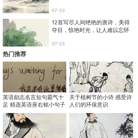
《江城子·密州出猎》
07-23
36. 人生如逆旅，我亦是行人。——《临江仙·
12首写尽人间绝艳的唐诗，美得
送钱穆父》
夺目，惊艳时光，让人难以忘怀
37. 且趁闲身未老，尽放我、些子疏狂。——
07-23
《满庭芳》
热门推荐
38. 诗酒趁年华。——《望江南·超然台作》
39. 小舟从此逝，江海寄余生。——《临江仙·
夜饮东坡醒复醉》
40. 有笔头千字，胸中万卷，致君尧舜，此事
英语励志名言短句霸气十
关于植树节的小诗 感受诗
何难。——《沁园春》
足 精选英语座右铭小句子
人们的环保意识
41. 休对故人思故国，且将新火试新茶。——
《望江南·超然台作》
42. 人有悲欢离合，月有阴晴圆缺，此事古难