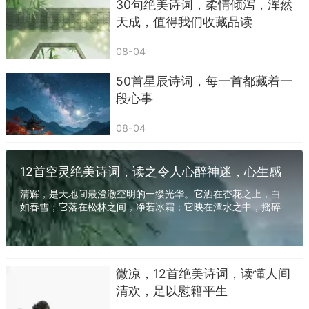
30句绝美诗词，柔情倾泻，浑然
9. 十步杀一人，千里不留行。——《侠客行》
天成，值得我们收藏品读
10. 银鞍照白马，飒沓如流星。——《侠客
08-04
行》
50首星辰诗词，每一首都藏着一
11. 三杯吐然诺，五岳倒为轻。——《侠客行》
段心事
12. 兴酣落笔摇五岳，诗成笑傲凌沧洲。——
08-04
《江上吟》
13. 功名富贵若长在，汉水亦应西北流。——
12首空灵绝美诗词，读之令人心醉神迷，心生感
怀
《江上吟》
清辉，是天地间最澄澈空明的一缕光华。它洒在杏花之上，白
如春雪；它落在松林之间，净若冰霜；它映在潭水之中，摇碎
14. 我本楚狂人，凤歌笑孔丘。——《庐山谣寄
万顷波光。古之诗人，最爱在这月白风清之夜，...
卢侍御虚舟》
15. 安能摧眉折腰事权贵，使我不得开心颜。
微凉，12首绝美诗词，读懂人间
——《梦游天姥吟留别》
清欢，足以慰籍平生