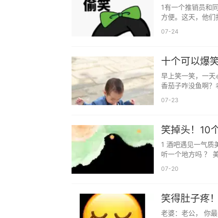
得根本停不
1有一个推销员和
方便。这天，他们找
07-24
十个可以爆
早上笑一笑，一天
香茄子咋没鱼啊？老
07-23
笑掉头！10
1 酒吧遇见一气质
听一个地方吗 ？ 美
07-20
笑得肚子疼！
老婆：老公， 你最