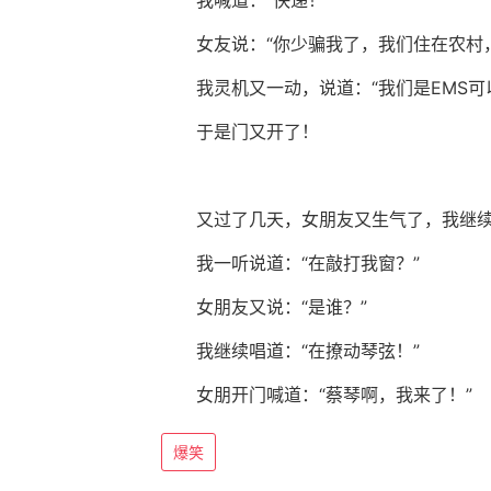
我喊道：“快递！”
女友说：“你少骗我了，我们住在农村
我灵机又一动，说道：“我们是EMS可
于是门又开了！
又过了几天，女朋友又生气了，我继续
我一听说道：“在敲打我窗？”
女朋友又说：“是谁？”
我继续唱道：“在撩动琴弦！”
女朋开门喊道：“蔡琴啊，我来了！”
爆笑