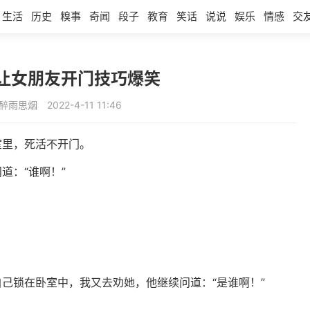
生活
历史
糗事
奇闻
段子
教育
笑话
说说
娱乐
情感
交
让女朋友开门技巧爆笑
醉雨思烟
2022-4-11 11:46
室里，死活不开门。
道：“谁啊！”
己锁在卧室中，我又去劝她，他继续问道：“是谁啊！”