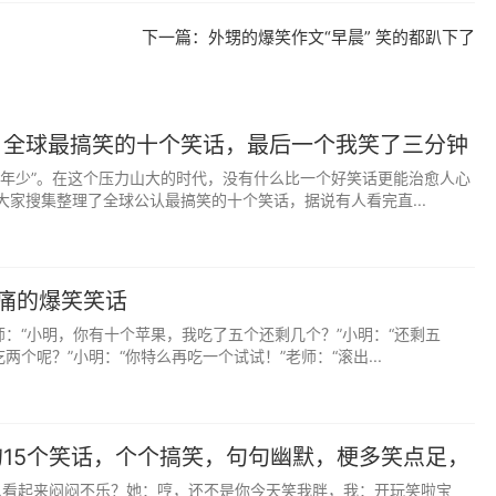
下一篇：
外甥的爆笑作文“早晨” 笑的都趴下了
！全球最搞笑的十个笑话，最后一个我笑了三分钟
十年少”。在这个压力山大的时代，没有什么比一个好笑话更能治愈人心
大家搜集整理了全球公认最搞笑的十个笑话，据说有人看完直...
痛的爆笑笑话
师：“小明，你有十个苹果，我吃了五个还剩几个？”小明：“还剩五
吃两个呢？”小明：“你特么再吃一个试试！”老师：“滚出...
15个笑话，个个搞笑，句句幽默，梗多笑点足，
么看起来闷闷不乐？她：哼，还不是你今天笑我胖，我：开玩笑啦宝