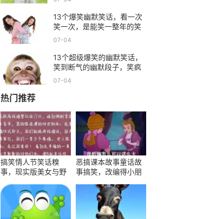
13个爆笑幽默笑话，看一次
笑一次，是能笑一整年的笑
话笑到劈叉
07-04
13个超级爆笑的幽默笑话，
笑到断气的幽默段子，笑疯
了，笑傻了
07-04
热门推荐
搞笑情人节笑话糗
恶搞课本故事童话故
事，现实版美女与野
事搞笑，改编得小朋
兽走红网络
友都不再相信了。