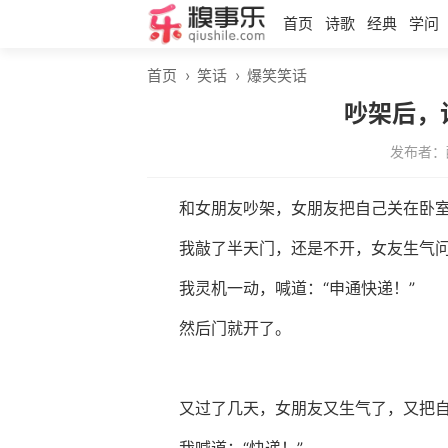
首页
诗歌
经典
学问
首页
›
笑话
›
爆笑笑话
吵架后，
发布者：
和女朋友吵架，女朋友把自己关在卧
我敲了半天门，还是不开，女友生气问
我灵机一动，喊道：“申通快递！”
然后门就开了。
又过了几天，女朋友又生气了，又把自