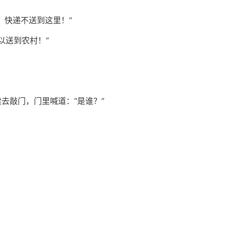
，快递不送到这里！”
以送到农村！”
去敲门，门里喊道：“是谁？”