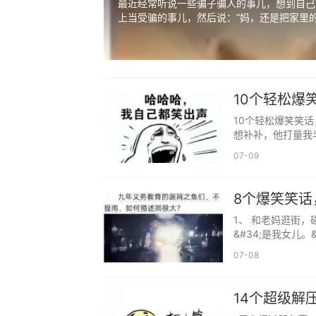
最近经常听说一些骗子骗人的事儿，想到自己
上当受骗的事儿，然后说：“妈，还是把家里的存
10个轻松爆
满满的
10个轻松爆笑笑
想补补，他打量我半
07-09
8个爆笑笑
1、 和老妈逛街，
&#34;是我女儿。
谢...
07-08
14个超级解
笑晕了