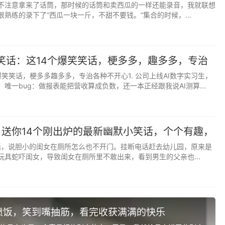
烦恼全没了，看完笑晕了
不注意拿来了话筒，那时候的话筒和卖西瓜的一样还能录音，我就联想
熟练的录下了“西瓜一块一斤，不甜不要钱。”集合的时候，...
新笑话：这14个爆笑笑话，梗多多，趣多多，专治
个爆笑笑话，梗多多趣多多，专治各种不开心1. 公司上线AI数字实习生，
唯一bug：做报表能把营收算成负数，还一本正经跟我说AI测算...
送你14个刚出炉的最新幽默小笑话，个个有趣，
够你笑一周了
话，说胆小的闺女在厕所怎么也不开门。挂断电话赶去幼儿园，原来是
玩具蛇吓闺女，导致闺女在厕所里不敢出来，看到男生的父亲也...
喷饭，笑到嘴抽筋，看完收获满满的快乐