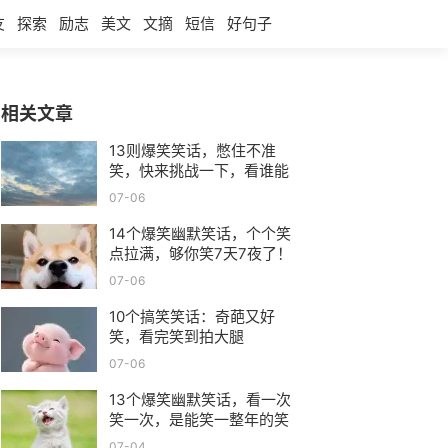
友
探索
励志
美文
文摘
短信
好句子
相关文章
13则爆笑笑话，憋住不准
笑，快来挑战一下，看谁能
忍住不笑
07-06
14个爆笑幽默笑话，个个笑
点拉满，够你笑7天7夜了！
看完你笑了
07-06
10个搞笑笑话：奇葩又好
笑，看完笑到拍大腿
07-06
13个爆笑幽默笑话，看一次
笑一次，是能笑一整年的笑
话，笑到劈叉
07-04