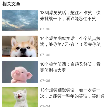
相关文章
13则爆笑笑话，憋住不准笑，快
来挑战一下，看谁能忍住不笑
07-06
14个爆笑幽默笑话，个个笑点拉
满，够你笑7天7夜了！看完你笑
了
07-06
10个搞笑笑话：奇葩又好笑，看
完笑到拍大腿
07-06
13个爆笑幽默笑话，看一次笑一
次，是能笑一整年的笑话，笑到劈
叉
07-04