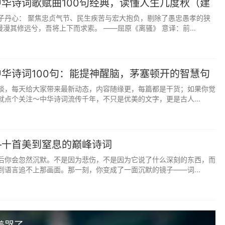
华诗词歌赋曲100句经典，读懂人生几度秋（建
孩气质清冷，心性平和，自带温柔光芒。
常新）
子丹心： 聚焦忠贞气节、民生疾苦与宏大抱负，剔除了愚忠愚孝的狭
漫漫其修远兮，吾将上下而求索。 ——屈原《离骚》 意译：前...
寻觅觅》“守着窗儿，独自怎生得黑”（念安，盼安）
孩心怀善意，一生平安喜乐，无忧无虑。
》“独怜幽草涧边生，上有黄鹂深树鸣”（清越语响，灵动婉转）
华诗词100句：能提神醒脑，茅塞顿开的智慧句
谈，每天给大家带来最新动态，内容随缘更，每篇都是干货；如果你觉
孩声音悦耳，性格温柔，善解人意。
就点个关注～中华诗词流传千年，不只是优美的文字，更是古人...
离与辟芷兮，纫秋兰以为佩”（芷草芬芳，涵养深厚）
孩品性高洁，学识渊博，气质温婉。
—十首美到窒息的巅峰诗词
“小时不识月，呼作白玉盘”（星光伴瑶，璀璨美好）
后你会忽然沉默。不是因为悲伤，不是因为它说了什么深刻的东西，而
到语言追不上那画面。那一刻，你变成了一面沉默的镜子——词...
孩如星光般耀眼，如美玉般珍贵。
辞》“木欣欣以向荣，泉涓涓而始流”（书韵冉冉，温润灵动）
孩知书达理，性格温婉，慢慢成长，越来越好。