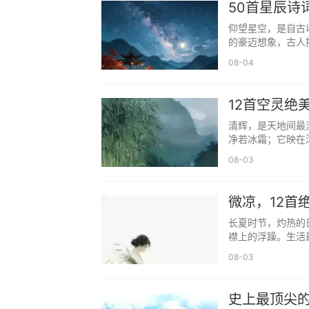
50首星辰诗
释义：书香满溢，瑶玉无瑕，寓意女
仰望星空，是自古
的豪迈想象，古人
18. 灵汐 —— 王维《山居秋暝》“
08-04
释义：灵动如汐，澄澈通透，寓意女
12首空灵绝
19. 婉宁 —— 诗经《郑风·大叔于
清辉，是天地间最
释义：温婉安宁，从容自在，寓意女
净若冰霜；它映在
08-03
20. 秋禾 —— 杜牧《山行》“停
释义：秋田禾苗，饱满温润，寓意女
微凉，12首
21. 知夏 —— 杨万里《小池》“
长夏时节，灼热的
襟上的浮躁。生活
释义：知夏而行，灵动鲜活，寓意女
08-03
22. 云溪 —— 李白《山中问答》
史上最顶尖的
释义：云间溪流，清雅悠远，寓意女