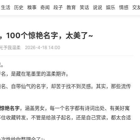
生活
历史
糗事
奇闻
段子
教育
笑话
说说
娱乐
情感
交
词，100个惊艳名字，太美了~
光予我温柔
2026-4-18 14:00
里。
好名，是藏在笔墨里的温柔期许。
撞名、自带仙气的名字，却苦于找不到灵感。其实，那些流传
个惊艳名字
，涵盖男女，每一个名字都有诗词出处、有美好寓
不住收藏转发，不管是给孩子起名，还是自己赏读，都太合适
一次性给你整理全了✨