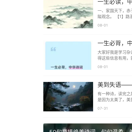
一生必读，中
释义：汀边明月，静谧清雅，寓意女
议收藏/常读
一、家国天下，赤
隘观念。 【1】路
29. 念安 —— 李清照《声声慢·寻
08-01
释义：心念安宁，期盼美好，寓意女
30. 清语 —— 韦应物《滁州西涧
一生必背，中
子
大家好我是学习杂
释义：清越话语，灵动温婉，寓意女
得这些信息有用，
31. 芷涵 —— 屈原《离骚》“扈江
08-01
释义：芷草含香，涵养深厚，寓意女
美到失语—
32. 星瑶 —— 李白《古朗月行》
有一种诗，读完之
是因为太美了，美
释义：星光璀璨，瑶玉无瑕，寓意女
07-31
33. 书冉 —— 陶渊明《归去来兮
释义：书香冉冉，温润灵动，寓意女