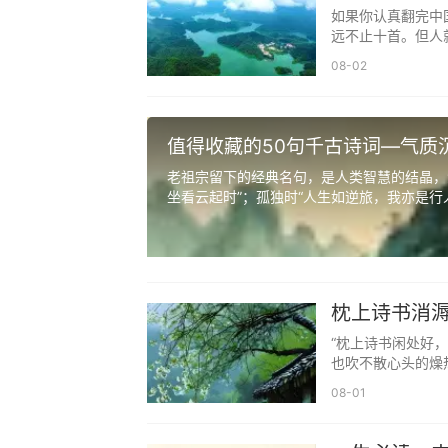
曲
如果你认真翻完中
23. 清瑶 —— 晏几道《临江仙·
远不止十首。但人就
释义：清润无瑕，瑶玉生辉，寓意女
08-02
24. 语茉 —— 陆游《卜算子·咏梅
值得收藏的50句千古诗词—气质
释义：语笑嫣然，茉莉芬芳，寓意女
老祖宗留下的经典名句，是人类智慧的结晶，
25. 安歌 —— 屈原《九歌·东皇太
坐看云起时”；孤独时“人生如逆旅，我亦是行人”
释义：安然歌唱，自在从容，寓意女
26. 若溪 —— 柳宗元《小石潭记
释义：宛若溪水，澄澈灵动，寓意女
枕上诗书消溽
“枕上诗书闲处好
27. 书珩 —— 韩愈《进学解》“业
也吹不散心头的燥
释义：书香伴玉，温润有礼，寓意女
08-01
28. 汀月 —— 张九龄《望月怀远