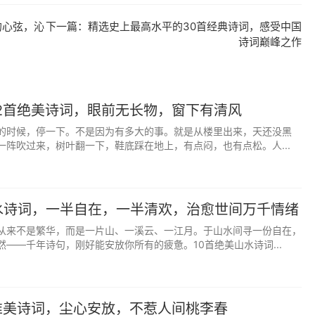
，寓意女孩像禾苗一样向阳生长，纯净美好。
的心弦，沁
下一篇：
精选史上最高水平的30首经典诗词，感受中国
诗词巅峰之作
一年好景君须记，最是橙黄橘绿时”（昀，日光，呼应诗中清光）
理，自带温润光芒，气质温婉。
“有美一人，清扬婉兮”
2首绝美诗词，眼前无长物，窗下有清风
孩性情温婉，容貌清丽，气质出众。
的时候，停一下。不是因为有多大的事。就是从楼里出来，天还没黑
一阵吹过来，树叶翻一下，鞋底踩在地上，有点闷，也有点松。人...
岸芷汀兰，郁郁青青”
女孩如兰草般纯净，品性高洁，自带芬芳。
水诗词，一半自在，一半清欢，治愈世间万千情绪
》“飞流直下三千尺，疑是银河落九天”（化用，如雪般纯净）
从来不是繁华，而是一片山、一溪云、一江月。于山水间寻一份自在，
孩心性纯粹，容貌清丽，不染尘埃。
——千年诗句，刚好能安放你所有的疲惫。10首绝美山水诗词...
明月松间照，清泉石上流”（溪声如语，灵动婉转）
孩声音悦耳，性格灵动，如溪水般澄澈。
唯美诗词，尘心安放，不惹人间桃李春