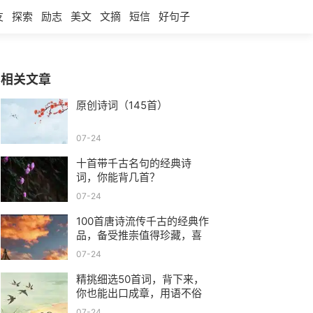
友
探索
励志
美文
文摘
短信
好句子
相关文章
原创诗词（145首）
07-24
十首带千古名句的经典诗
词，你能背几首？
07-24
100首唐诗流传千古的经典作
品，备受推崇值得珍藏，喜
爱诗词的人不容错过，赶快
07-24
收藏吧！
精挑细选50首词，背下来，
你也能出口成章，用语不俗
07-24