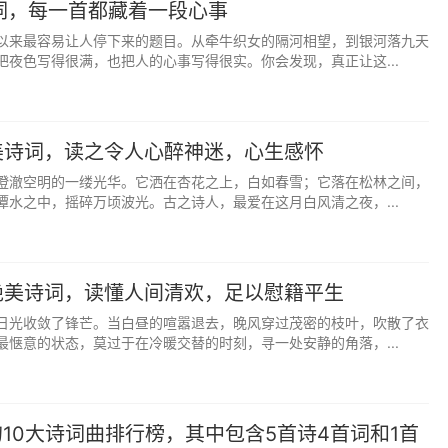
词，每一首都藏着一段心事
孩知书达理，品性纯良，如美玉般珍贵。
以来最容易让人停下来的题目。从牵牛织女的隔河相望，到银河落九天
把夜色写得很满，也把人的心事写得很实。你会发现，真正让这...
清泉石上流”（汐，晚潮，灵动如泉）
孩性格灵动活泼，心性澄澈，自带灵气。
美诗词，读之令人心醉神迷，心生感怀
田》“洵美且仁”（婉，温婉；宁，安宁）
澄澈空明的一缕光华。它洒在杏花之上，白如春雪；它落在松林之间，
孩性情温婉，一生平安顺遂，心境安宁。
潭水之中，摇碎万顷波光。古之诗人，最爱在这月白风清之夜，...
车坐爱枫林晚，霜叶红于二月花”（秋意盎然，禾苗饱满）
孩生命力旺盛，收获美好，性格温婉。
绝美诗词，读懂人间清欢，足以慰籍平生
小荷才露尖尖角，早有蜻蜓立上头”（感知盛夏，灵动鲜活）
日光收敛了锋芒。当白昼的喧嚣退去，晚风穿过茂密的枝叶，吹散了衣
最惬意的状态，莫过于在冷暖交替的时刻，寻一处安静的角落，...
孩热爱生活，性格开朗，如夏日般明媚。
“桃花流水窅然去，别有天地非人间”（云伴溪流，清雅悠远）
10大诗词曲排行榜，其中包含5首诗4首词和1首
孩气质清雅，心怀远方，自在洒脱。