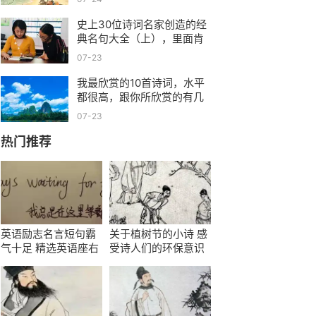
史上30位诗词名家创造的经
典名句大全（上），里面肯
定有你喜欢的
07-23
我最欣赏的10首诗词，水平
都很高，跟你所欣赏的有几
首是重合的？
07-23
热门推荐
英语励志名言短句霸
关于植树节的小诗 感
气十足 精选英语座右
受诗人们的环保意识
铭小句子