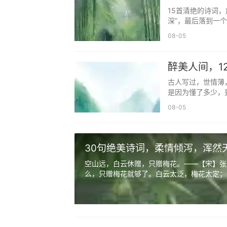
12. 安夏 —— 孟浩然《夏日南亭
15首清绝的诗词，
深”，最后落到一个
然）
08-05
释义：安然度夏，自在从容，寓意女
13. 念慈 —— 《诗经·小雅·蓼莪》
醉美人间，1
古人写过，世情薄
释义：心怀慈爱，感念恩情，寓意女
是因为懂了多少，
14. 清欢 —— 苏轼《浣溪沙·细雨斜
08-05
释义：清淡的欢喜，简约自在，寓意
15. 芷兮 —— 屈原《离骚》“沅有
30句绝美诗词，柔情倾泻，浑然
空山远，白云休赠，只赠梅花。——【宋】张
释义：芷草芬芳，灵动雅致，寓意女
么，只赠梅花就够了。白云太泛，梅花太定；一
16. 星眠 —— 张九龄《望月怀远
释义：星光伴眠，静谧温柔，寓意女
17. 书瑶 —— 刘禹锡《陋室铭》“