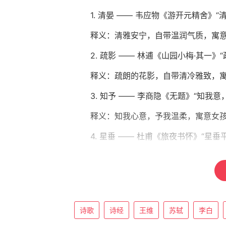
1. 清晏 —— 韦应物《游开元精舍》
释义：清雅安宁，自带温润气质，寓
2. 疏影 —— 林逋《山园小梅·其一
释义：疏朗的花影，自带清冷雅致，
3. 知予 —— 李商隐《无题》“知我
释义：知我心意，予我温柔，寓意女
4. 星垂 —— 杜甫《旅夜书怀》“星
释义：星光垂落，辽阔悠远，寓意女
5. 云舒 —— 宠辱不惊《幽窗小记
释义：云卷云舒，从容自在，寓意女
诗歌
诗经
王维
苏轼
李白
6. 清禾 —— 李绅《悯农·其二》“