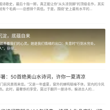
国诗歌史，最后十指一掰，真正能让你“从头凉到脚”的顶级名作，其实
梦后楼台高锁》“落花人独立，微雨燕双飞”（清润如瑶，纯净美好）
有个毛病——总想排个高低。于是，围绕“史上最有水平的...
孩容貌清丽，品性纯良，自带光芒。
》“零落成泥碾作尘，只有香如故”（语，温婉；茉，芬芳）
沉淀，底蕴自来
孩性格温婉，气质芬芳，惹人喜爱。
滋养着我们的心灵。她是我们情绪的出口：失意时“行到水穷处，
一》“疏缓节兮安歌，陈竽瑟兮浩倡”
，获得...
孩性格开朗，一生喜乐，能从容面对生活。
》“潭中鱼可百许头，皆若空游无所依”（如溪水般澄澈灵动）
孩心性纯粹，性格灵动，不染尘埃。
暑：50首绝美山水诗词，许你一夏清凉
，门前风景雨来佳。”又是一年盛夏，窗外的蝉鸣聒噪不休，室内的冷风
精于勤，荒于嬉”（书，书香；珩，玉饰）
热。此时，最奢侈的享受，莫过于翻开一册诗书，躲进古人的...
孩知书达理，品性高洁，如美玉般温润。
》“海上生明月，天涯共此时”（汀边明月，静谧美好）