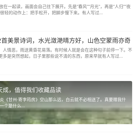
怀辛大》“荷风送香气，竹露滴清响”（化用，安度盛夏，自在安
放在一起读，画面会自己往下展开。先是“春风”“月光”，再是“人归”“夜
很轻的动作上：把手松开，把脚步慢下来。有人写过...
孩一生平安喜乐，性格温婉，向阳而生。
“哀哀父母，生我劬劳”（念亲恩，存慈心）
2首美景诗词，水光潋滟晴方好，山色空蒙雨亦奇
，人情恶，雨送黄昏花易落。有时候人就是会在这种句子前停一下。不
孩善良温柔，懂得感恩，品性纯良。
更多是突然想起，日子里那些说不清的东西，原来早就有人写过...
风作晓寒》“人间有味是清欢”
女孩生活平淡却有滋味，心性淡然，喜乐常伴。
芷兮澧有兰，思公子兮未敢言”
天成，值得我们收藏品读
炎《甘州·寄李筠房》空山那么远，白云就不必相送了。真要赠我什
孩如芷草般高洁，气质温婉，自带芬芳。
个是什么...
》“海上生明月，天涯共此时”（化用，星伴入眠，静谧美好）
孩睡眠安稳，一生安然，心性平和。
可以调素琴，阅金经”（书韵伴瑶玉，温润雅致）