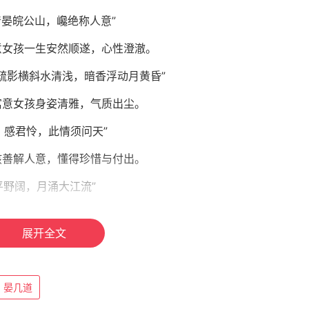
“清晏皖公山，巉绝称人意”
意女孩一生安然顺遂，心性澄澈。
》“疏影横斜水清浅，暗香浮动月黄昏”
寓意女孩身姿清雅，气质出尘。
意，感君怜，此情须问天”
孩善解人意，懂得珍惜与付出。
垂平野阔，月涌大江流”
孩眼里有星光，心怀远方，自带大气感。
展开全文
》“宠辱不惊，闲看庭前花开花落；去留无意，漫随天外云卷云舒”
孩性格淡然，一生从容顺遂，无忧无虑。
晏几道
春种一粒粟，秋收万颗子”（化用）