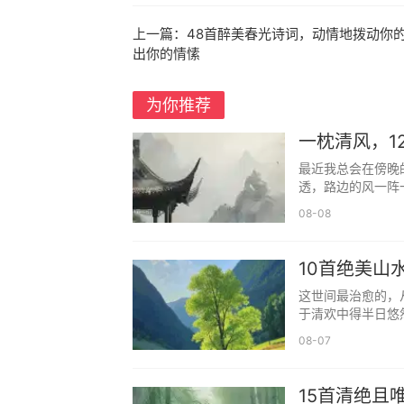
释义：清润的禾苗，自带生机与温柔
上一篇：
48首醉美春光诗词，动情地拨动你
出你的情愫
7. 书昀 —— 苏轼《赠刘景文》“
释义：书香伴日光，寓意女孩知书达
为你推荐
8. 婉清 —— 诗经《郑风·野有蔓草》
一枕清风，1
释义：温婉清雅，灵动柔美，寓意女
最近我总会在傍晚
透，路边的风一阵
9. 汀兰 —— 范仲淹《岳阳楼记》“
08-08
释义：水边的兰草，清雅高洁，寓意
10首绝美山
10. 若雪 —— 李白《望庐山瀑布
这世间最治愈的，
释义：宛若白雪，纯净无瑕，寓意女
于清欢中得半日悠然
08-07
11. 语溪 —— 王维《山居秋暝》“
释义：溪语潺潺，灵动温柔，寓意女
15首清绝且