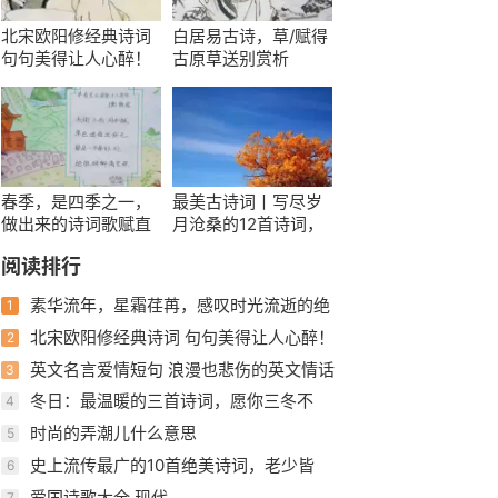
北宋欧阳修经典诗词
白居易古诗，草/赋得
句句美得让人心醉！
古原草送别赏析
春季，是四季之一，
最美古诗词丨写尽岁
做出来的诗词歌赋直
月沧桑的12首诗词，
欲压倒古人
世事一场大梦人生几
阅读排行
度秋凉
素华流年，星霜荏苒，感叹时光流逝的绝
1
美诗词，值得收藏
北宋欧阳修经典诗词 句句美得让人心醉！
2
英文名言爱情短句 浪漫也悲伤的英文情话
3
精选
冬日：最温暖的三首诗词，愿你三冬不
4
寒，从容向暖
时尚的弄潮儿什么意思
5
史上流传最广的10首绝美诗词，老少皆
6
知，每一首都是千古绝唱！
爱国诗歌大全 现代
7