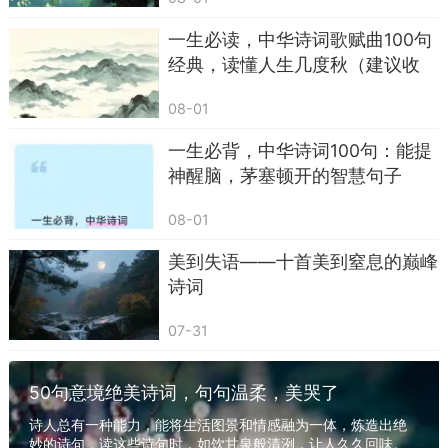
一生必读，中华诗词歌赋曲100句
经典，读懂人生几度秋（建议收
藏/常读常新）
08-01
一生必背，中华诗词100句：能提
神醒脑，茅塞顿开的智慧句子
08-01
美到失语——十首美到窒息的巅峰
诗词
07-31
50句意境绝美诗词，句句温柔，美哭了
诗人总有一种能力，能将生活图景和情感融为一体，炼造出绝
妙的诗句，读这些诗句时，如饮甘泉般清洌，让人久久回味。