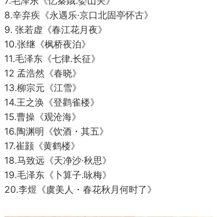
7.毛泽东《忆秦娥.娄山关》
8.辛弃疾《永遇乐·京口北固亭怀古》
9. 张若虚《春江花月夜》
10.张继《枫桥夜泊》
11.毛泽东《七律.长征》
12 孟浩然《春晓》
13.柳宗元《江雪》
14.王之涣《登鹳雀楼》
15.曹操《观沧海》
16.陶渊明《饮酒・其五》
17.崔颢《黄鹤楼》
18.马致远《天净沙·秋思》
19.毛泽东《卜算子.咏梅》
20.李煜《虞美人・春花秋月何时了》