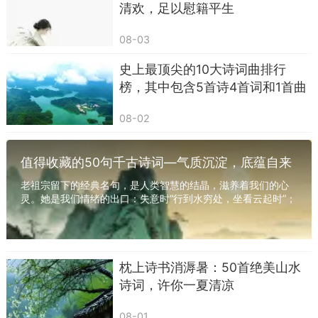
清欢，足以慰籍平生
08-03
史上最顶尖的10大诗词曲排行
榜，其中包含5首诗4首词和1首曲
08-02
值得收藏的50句千古诗词—气质沉淀，底蕴自来
老祖宗留下的经典名句，是人类智慧的结晶，滋养着我们的心
灵。她是我们情绪的出口：失意时“行到水穷处，坐看云起时”；
孤独时“人生如逆旅，我亦是行人”，获得...
枕上诗书消溽暑：50首绝美山水
诗词，许你一夏清凉
08-01