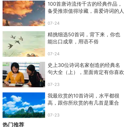
100首唐诗流传千古的经典作品，
备受推崇值得珍藏，喜爱诗词的人
不容错过，赶快收藏吧！
07-24
精挑细选50首词，背下来，你也
能出口成章，用语不俗
07-24
史上30位诗词名家创造的经典名
句大全（上），里面肯定有你喜欢
的
07-23
我最欣赏的10首诗词，水平都很
高，跟你所欣赏的有几首是重合
的？
07-23
热门推荐