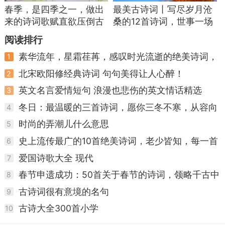
春季，是四季之一，做出
最美古诗词丨写尽岁月沧
来的诗词歌赋直欲压倒古
桑的12首诗词，世事一场
人
大梦人生几度秋凉
阅读排行
素华流年，星霜荏苒，感叹时光流逝的绝美诗词，
1
值得收藏
北宋欧阳修经典诗词 句句美得让人心醉！
2
英文名言爱情短句 浪漫也悲伤的英文情话精选
3
冬日：最温暖的三首诗词，愿你三冬不寒，从容向
4
暖
时尚的弄潮儿什么意思
5
史上流传最广的10首绝美诗词，老少皆知，每一首
6
都是千古绝唱！
爱国诗歌大全 现代
7
春节申遗成功：50首关于春节的诗词，领略千古中
8
国年
古诗词很有意境的名句
9
古诗大全300首小学
10