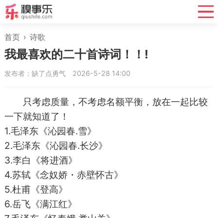
首页
›
诗歌
我最喜欢的二十首诗词！！!
发布者：缺了点勇气
2026-5-28 14:00
只考虑质量，不考虑名额平衡，放在一起比较
一下就知道了！
1.毛泽东《沁园春.雪》
2.毛泽东《沁园春.长沙》
3.李白《将进酒》
4.苏轼《念奴娇・赤壁怀古》
5.杜甫《登高》
6.岳飞《满江红》