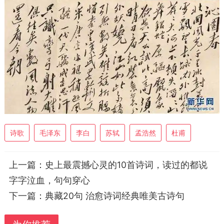
诗歌
毛泽东
李白
苏轼
孟浩然
杜甫
上一篇：
史上最震撼心灵的10首诗词，读过的都说
字字泣血，句句穿心
下一篇：
典藏20句 治愈诗词经典唯美古诗句