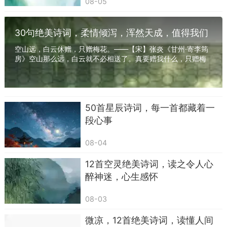
08-05
30句绝美诗词，柔情倾泻，浑然天成，值得我们
收藏品读
空山远，白云休赠，只赠梅花。——【宋】张炎《甘州·寄李筠
房》空山那么远，白云就不必相送了。真要赠我什么，只赠梅
花就够了。白云太泛，梅花太定；一个是什么...
50首星辰诗词，每一首都藏着一
段心事
08-04
12首空灵绝美诗词，读之令人心
醉神迷，心生感怀
08-03
微凉，12首绝美诗词，读懂人间