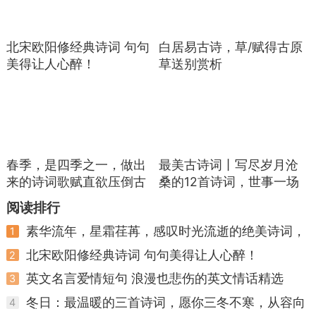
34. 明月松间照，清泉石上流。——王维《山
居秋暝》
北宋欧阳修经典诗词 句句
白居易古诗，草/赋得古原
35. 故人西辞黄鹤楼，烟花三月下扬州。——
美得让人心醉！
草送别赏析
李白《黄鹤楼送孟浩然之广陵》
36. 孤帆远影碧空尽，唯见长江天际流。——
李白《黄鹤楼送孟浩然之广陵》
37. 两个黄鹂鸣翠柳，一行白鹭上青天。——
春季，是四季之一，做出
最美古诗词丨写尽岁月沧
杜甫《绝句》
来的诗词歌赋直欲压倒古
桑的12首诗词，世事一场
人
大梦人生几度秋凉
38. 窗含西岭千秋雪，门泊东吴万里船。——
阅读排行
杜甫《绝句》
素华流年，星霜荏苒，感叹时光流逝的绝美诗词，
1
值得收藏
39. 沉舟侧畔千帆过，病树前头万木春。——
北宋欧阳修经典诗词 句句美得让人心醉！
2
刘禹锡《酬乐天扬州初逢席上见赠》
英文名言爱情短句 浪漫也悲伤的英文情话精选
3
冬日：最温暖的三首诗词，愿你三冬不寒，从容向
4
40. 晴空一鹤排云上，便引诗情到碧霄。——
暖