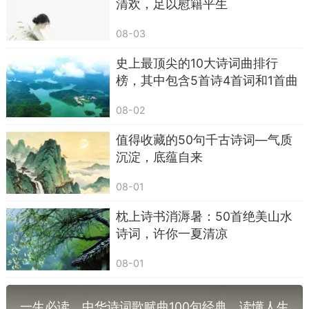
清欢，足以慰籍平生
11. 劝君更尽一杯酒，西出阳关无故人。——王
维《送元二使安西》
08-03
12. 行到水穷处，坐看云起时。——王维《终
史上最顶尖的10大诗词曲排行
南别业》
榜，其中包含5首诗4首词和1首曲
13. 长风破浪会有时，直挂云帆济沧海。——
08-02
李白《行路难·其一》
值得收藏的50句千古诗词—气质
14. 天生我材必有用，千金散尽还复来。——李
沉淀，底蕴自来
白《将进酒》
08-01
15. 桃花潭水深千尺，不及汪伦送我情。——李
枕上诗书消溽暑：50首绝美山水
白《赠汪伦》
诗词，许你一夏清凉
16. 飞流直下三千尺，疑是银河落九天。——李
08-01
白《望庐山瀑布》
17. 会当凌绝顶，一览众山小。——杜甫《望
一生必读，中华诗词歌赋曲100句经典，读懂人生