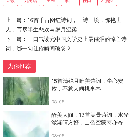
诗歌
刘禹锡
王维
李白
杜甫
孟浩然
——李煜《虞美人·春花秋月何时了》
上一篇：
16首千古网红诗词，一诗一境，惊艳世
7. 夕阳无限好，只是近黄昏。——李商隐《登
乐游原》
人，写尽半生悲欢与岁月温柔
下一篇：
一口气读完中国文学史上最催泪的悼亡诗
8. 春蚕到死丝方尽，蜡炬成灰泪始干。——李
词，哪一句让你瞬间破防？
商隐《无题·相见时难别亦难》
9. 海内存知己，天涯若比邻。——王勃《送杜
为你推荐
少府之任蜀州》
15首清绝且唯美诗词，尘心安
10. 独在异乡为异客，每逢佳节倍思亲。——
放，不惹人间桃李春
王维《九月九日忆山东兄弟》
08-05
醉美人间，12首美景诗词，水光
潋滟晴方好，山色空蒙雨亦奇
08-05