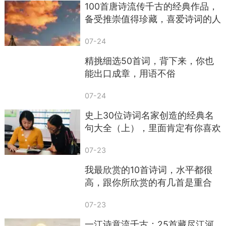
100首唐诗流传千古的经典作品，
29. 了却君王天下事，赢得生前身后名。——
备受推崇值得珍藏，喜爱诗词的人
辛弃疾《破阵子·为陈同甫赋壮词以寄之》
不容错过，赶快收藏吧！
30. 青山遮不住，毕竟东流去。——辛弃疾
07-24
《菩萨蛮·书江西造口壁》
精挑细选50首词，背下来，你也
能出口成章，用语不俗
07-24
史上30位诗词名家创造的经典名
句大全（上），里面肯定有你喜欢
的
07-23
我最欣赏的10首诗词，水平都很
高，跟你所欣赏的有几首是重合
的？
07-23
一江诗意流千古：25首藏尽江河