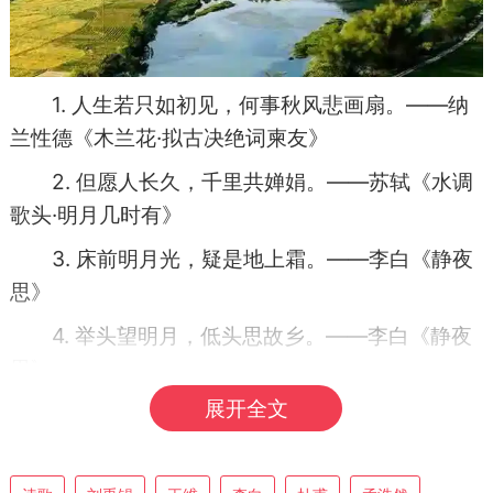
1. 人生若只如初见，何事秋风悲画扇。——纳
兰性德《木兰花·拟古决绝词柬友》
2. 但愿人长久，千里共婵娟。——苏轼《水调
歌头·明月几时有》
3. 床前明月光，疑是地上霜。——李白《静夜
思》
4. 举头望明月，低头思故乡。——李白《静夜
思》
展开全文
5. 衣带渐宽终不悔，为伊消得人憔悴。——柳
永《蝶恋花·伫倚危楼风细细》
6. 问君能有几多愁？恰似一江春水向东流。