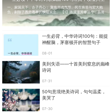
岳》
几度秋（建议收藏/常读常新）
一、家国天下，赤子丹心： 聚焦忠贞气节、民生疾苦与宏大抱
18. 随风潜入夜，润物细无声。——杜甫《春
负，剔除了愚忠愚孝的狭隘观念。 【1】路漫漫其修远兮，吾将
上下而求索。 ——屈原《离骚》 意译：前...
夜喜雨》
19. 正是江南好风景，落花时节又逢君。——
一生必背，中华诗词100句：能提
杜甫《江南逢李龟年》
神醒脑，茅塞顿开的智慧句子
20. 安得广厦千万间，大庇天下寒士俱欢颜。
08-01
——杜甫《茅屋为秋风所破歌》
美到失语——十首美到窒息的巅峰
诗词
07-31
50句意境绝美诗词，句句温柔，
美哭了
07-30