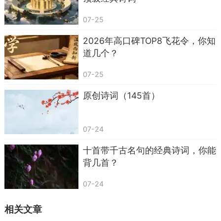
苏轼《题西林壁》
23. 竹杖芒鞋轻胜马，谁怕？一蓑烟雨任平
07-25
生。——苏轼《定风波·莫听穿林打叶声》
2026年高口碑TOP8飞花令，你知
道几个？
24. 大江东去，浪淘尽，千古风流人物。——
苏轼《念奴娇·赤壁怀古》
07-25
25. 寻寻觅觅，冷冷清清，凄凄惨惨戚戚。
原创诗词（145首）
——李清照《声声慢·寻寻觅觅》
26. 生当作人杰，死亦为鬼雄。——李清照
07-24
《夏日绝句》
十首带千古名句的经典诗词，你能
27. 花自飘零水自流，一种相思，两处闲愁。
背几首？
——李清照《一剪梅·红藕香残玉簟秋》
07-24
28. 众里寻他千百度，蓦然回首，那人却在，
灯火阑珊处。——辛弃疾《青玉案·元夕》
相关文章