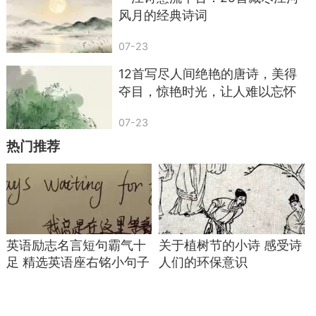
风月的经典诗词
07-23
12首写尽人间绝艳的唐诗，美得
夺目，惊艳时光，让人难以忘怀
07-23
热门推荐
31. 身无彩凤双飞翼，心有灵犀一点通。——李
商隐《无题·昨夜星辰昨夜风》
32. 此情可待成追忆，只是当时已惘然。——
英语励志名言短句霸气十
关于植树节的小诗 感受诗
李商隐《锦瑟》
足 精选英语座右铭小句子
人们的环保意识
33. 空山新雨后，天气晚来秋。——王维《山
居秋暝》