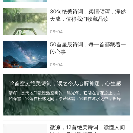
30句绝美诗词，柔情倾泻，浑然
天成，值得我们收藏品读
08-04
50首星辰诗词，每一首都藏着一
段心事
08-04
12首空灵绝美诗词，读之令人心醉神迷，心生感
怀
清辉，是天地间最澄澈空明的一缕光华。它洒在杏花之上，白
如春雪；它落在松林之间，净若冰霜；它映在潭水之中，摇碎
万顷波光。古之诗人，最爱在这月白风清之夜，...
微凉，12首绝美诗词，读懂人间