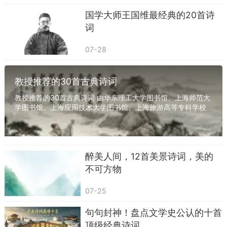
国学大师王国维最经典的20首诗
词
07-28
教授推荐的30首古典诗词
教授推荐的30首古典诗词 由华东理工大学图书馆、上海师范大
学图书馆、上海应用技术大学图书馆、上海旅游高等专科学校
图书馆（四家均位于奉贤海湾地区）共同推出...
醉美人间，12首美景诗词，美的
不可方物
21. 人有悲欢离合，月有阴晴圆缺，此事古难
全。——苏轼《水调歌头·明月几时有》
07-25
22. 不识庐山真面目，只缘身在此山中。——
句句封神！盘点文学史公认的十首
顶级经典诗词